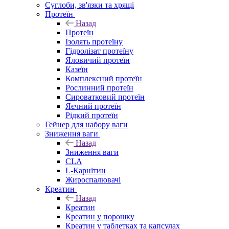
Суглоби, зв'язки та хрящі
Протеїн
Назад
Протеїн
Ізолять протеїну
Гідролізат протеїну
Яловичий протеїн
Казеїн
Комплексний протеїн
Рослинний протеїн
Сироватковий протеїн
Яєчний протеїн
Рідкий протеїн
Гейнер для набору ваги
Зниження ваги
Назад
Зниження ваги
CLA
L-Карнітин
Жироспалювачі
Креатин
Назад
Креатин
Креатин у порошку
Креатин у таблетках та капсулах