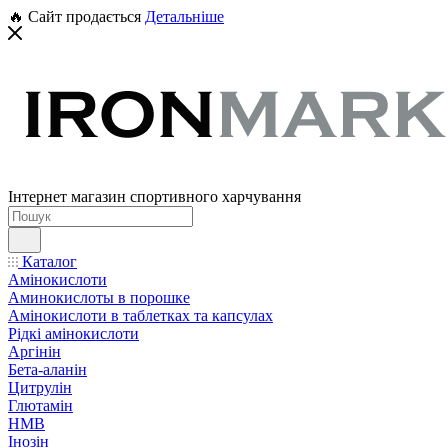
🔥 Сайт продається
Детальніше
Інтернет магазин спортивного харчування
Каталог
Амінокислоти
Аминокислоты в порошке
Амінокислоти в таблетках та капсулах
Рідкі амінокислоти
Аргінін
Бета-аланін
Цитрулін
Глютамін
HMB
Інозін