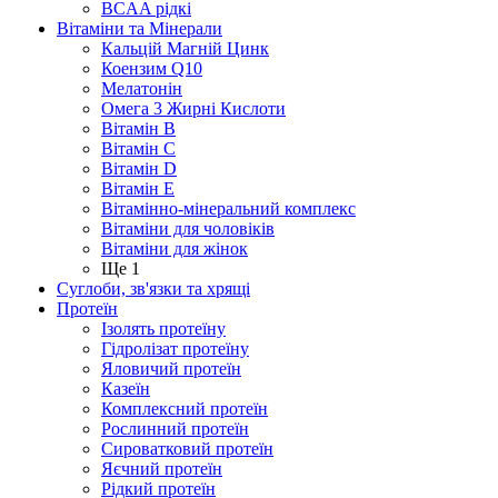
BCAA рідкі
Вітаміни та Мінерали
Кальцій Магній Цинк
Коензим Q10
Мелатонін
Омега 3 Жирні Кислоти
Вітамін B
Вітамін C
Вітамін D
Вітамін E
Вітамінно-мінеральний комплекс
Вітаміни для чоловіків
Вітаміни для жінок
Ще 1
Суглоби, зв'язки та хрящі
Протеїн
Ізолять протеїну
Гідролізат протеїну
Яловичий протеїн
Казеїн
Комплексний протеїн
Рослинний протеїн
Сироватковий протеїн
Яєчний протеїн
Рідкий протеїн