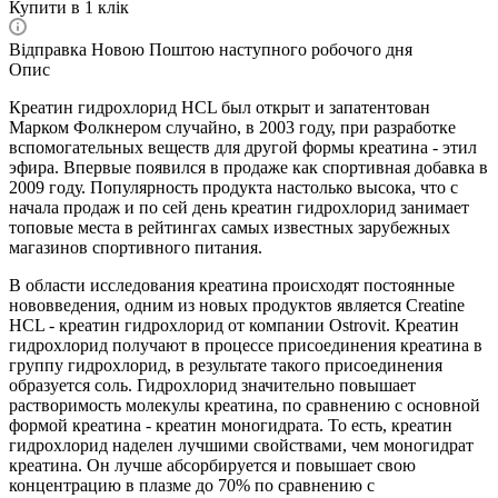
Купити в 1 клік
Відправка Новою Поштою наступного робочого дня
Опис
Креатин гидрохлорид HCL был открыт и запатентован
Марком Фолкнером случайно, в 2003 году, при разработке
вспомогательных веществ для другой формы креатина - этил
эфира. Впервые появился в продаже как спортивная добавка в
2009 году. Популярность продукта настолько высока, что с
начала продаж и по сей день креатин гидрохлорид занимает
топовые места в рейтингах самых известных зарубежных
магазинов спортивного питания.
В области исследования креатина происходят постоянные
нововведения, одним из новых продуктов является Creatine
HCL - креатин гидрохлорид от компании Ostrovit. Креатин
гидрохлорид получают в процессе присоединения креатина в
группу гидрохлорид, в результате такого присоединения
образуется соль. Гидрохлорид значительно повышает
растворимость молекулы креатина, по сравнению с основной
формой креатина - креатин моногидрата. То есть, креатин
гидрохлорид наделен лучшими свойствами, чем моногидрат
креатина. Он лучше абсорбируется и повышает свою
концентрацию в плазме до 70% по сравнению с