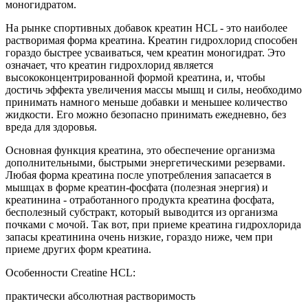
моногидратом.
На рынке спортивных добавок креатин НСL - это наиболее
растворимая форма креатина. Креатин гидрохлорид способен
гораздо быстрее усваиваться, чем креатин моногидрат. Это
означает, что креатин гидрохлорид является
высококонцентрированной формой креатина, и, чтобы
достичь эффекта увеличения массы мышц и силы, необходимо
принимать намного меньше добавки и меньшее количество
жидкости. Его можно безопасно принимать ежедневно, без
вреда для здоровья.
Основная функция креатина, это обеспечение организма
дополнительными, быстрыми энергетическими резервами.
Любая форма креатина после употребления запасается в
мышцах в форме креатин-фосфата (полезная энергия) и
креатинина - отработанного продукта креатина фосфата,
бесполезный субстракт, который выводится из организма
почками с мочой. Так вот, при приеме креатина гидрохлорида
запасы креатинина очень низкие, гораздо ниже, чем при
приеме других форм креатина.
Особенности Creatine HCL:
практически абсолютная растворимость