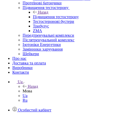
Протеїнові батончики
Підвищення тестостерону
Назад
Підвищення тестостерону
Тестостеронові бустери
Трибулус
ZMA
Передтренувальні комплекси
Післятренувальний комплекс
Ізотоніки Енергетики
Замінники харчування
Шейкери
Про нас
Доставка та оплата
Виробники
Контакти
Ua
Назад
Мова
Ua
Ru
Особистий кабінет