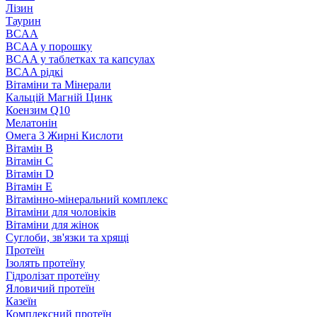
Лізин
Таурин
BCAA
BCAA у порошку
BCAA у таблетках та капсулах
BCAA рідкі
Вітаміни та Мінерали
Кальцій Магній Цинк
Коензим Q10
Мелатонін
Омега 3 Жирні Кислоти
Вітамін B
Вітамін C
Вітамін D
Вітамін E
Вітамінно-мінеральний комплекс
Вітаміни для чоловіків
Вітаміни для жінок
Суглоби, зв'язки та хрящі
Протеїн
Ізолять протеїну
Гідролізат протеїну
Яловичий протеїн
Казеїн
Комплексний протеїн