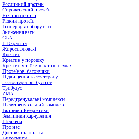
Рослинний протеїн
Сироватковий протеїн
Яєчний протеїн
Рідкий протеїн
Гейнер для набору ваги
Зниження ваги
CLA
L-Карнітин
Жироспалювачі
Креатин
Креатин у порошку
Креатин у таблетках та капсулах
Протеїнові батончики
Підвищення тестостерону
Тестостеронові бустери
Трибулус
ZMA
Передтренувальні комплекси
Післятренувальний комплекс
Ізотоніки Енергетики
Замінники харчування
Шейкери
Про нас
Доставка та оплата
Виробники