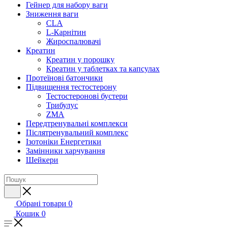
Гейнер для набору ваги
Зниження ваги
CLA
L-Карнітин
Жироспалювачі
Креатин
Креатин у порошку
Креатин у таблетках та капсулах
Протеїнові батончики
Підвищення тестостерону
Тестостеронові бустери
Трибулус
ZMA
Передтренувальні комплекси
Післятренувальний комплекс
Ізотоніки Енергетики
Замінники харчування
Шейкери
Обрані товари
0
Кошик
0