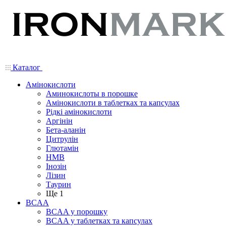
Каталог
Амінокислоти
Аминокислоты в порошке
Амінокислоти в таблетках та капсулах
Рідкі амінокислоти
Аргінін
Бета-аланін
Цитрулін
Глютамін
HMB
Інозін
Лізин
Таурин
Ще 1
BCAA
BCAA у порошку
BCAA у таблетках та капсулах