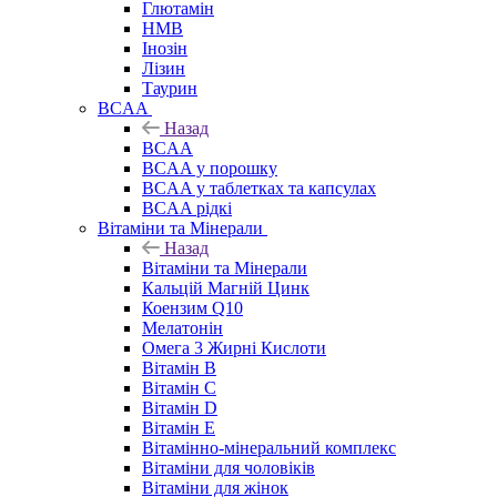
Глютамін
HMB
Інозін
Лізин
Таурин
BCAA
Назад
BCAA
BCAA у порошку
BCAA у таблетках та капсулах
BCAA рідкі
Вітаміни та Мінерали
Назад
Вітаміни та Мінерали
Кальцій Магній Цинк
Коензим Q10
Мелатонін
Омега 3 Жирні Кислоти
Вітамін B
Вітамін C
Вітамін D
Вітамін E
Вітамінно-мінеральний комплекс
Вітаміни для чоловіків
Вітаміни для жінок