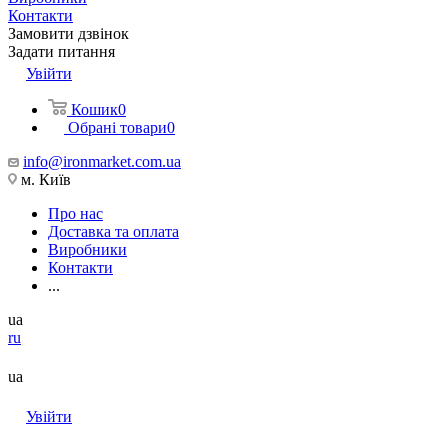
Контакти
Замовити дзвінок
Задати питання
Увійти
Кошик
0
Обрані товари
0
info@ironmarket.com.ua
м. Київ
Про нас
Доставка та оплата
Виробники
Контакти
...
ua
ru
ua
Увійти