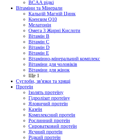
BCAA рідкі
Вітаміни та Мінерали
Кальцій Магній Цинк
Коензим Q10
Мелатонін
Омега 3 Жирні Кислоти
Вітамін B
Вітамін C
Вітамін D
Вітамін E
Вітамінно-мінеральний комплекс
Вітаміни для чоловіків
Вітаміни для жінок
Ще 1
Суглоби, зв'язки та хрящі
Протеїн
Ізолять протеїну
Гідролізат протеїну
Яловичий протеїн
Казеїн
Комплексний протеїн
Рослинний протеїн
Сироватковий протеїн
Яєчний протеїн
Рідкий протеїн