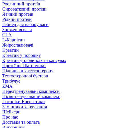
Рослинний протеїн
Сироватковий протеїн
Яєчний протеїн
Рідкий протеїн
Гейнер для набору ваги
Зниження ваги
CLA
L-Карнітин
Жироспалювачі
Креатин
Креатин у порошку
Креатин у таблетках та капсулах
Протеїнові батончики
Підвищення тестостерону
Тестостеронові бустери
Трибулус
ZMA
Передтренувальні комплекси
Післятренувальний комплекс
Ізотоніки Енергетики
Замінники харчування
Шейкери
Про нас
Доставка та оплата
Виробники