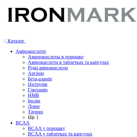
Каталог
Амінокислоти
Аминокислоты в порошке
Амінокислоти в таблетках та капсулах
Рідкі амінокислоти
Аргінін
Бета-аланін
Цитрулін
Глютамін
HMB
Інозін
Лізин
Таурин
Ще 1
BCAA
BCAA у порошку
BCAA у таблетках та капсулах