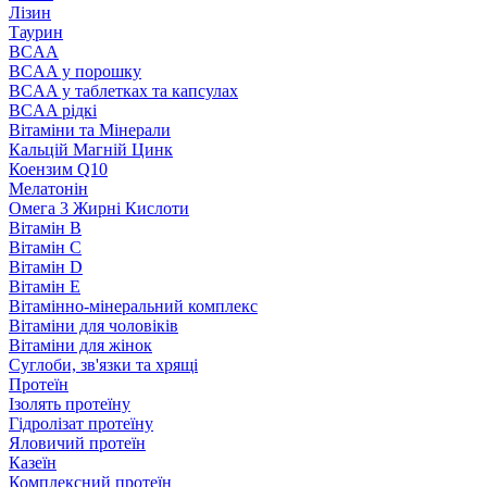
Лізин
Таурин
BCAA
BCAA у порошку
BCAA у таблетках та капсулах
BCAA рідкі
Вітаміни та Мінерали
Кальцій Магній Цинк
Коензим Q10
Мелатонін
Омега 3 Жирні Кислоти
Вітамін B
Вітамін C
Вітамін D
Вітамін E
Вітамінно-мінеральний комплекс
Вітаміни для чоловіків
Вітаміни для жінок
Суглоби, зв'язки та хрящі
Протеїн
Ізолять протеїну
Гідролізат протеїну
Яловичий протеїн
Казеїн
Комплексний протеїн