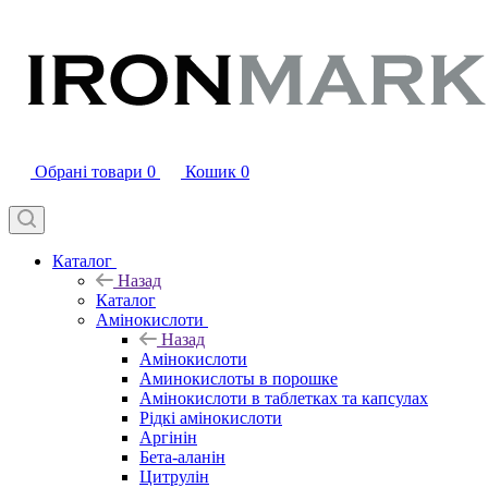
Обрані товари
0
Кошик
0
Каталог
Назад
Каталог
Амінокислоти
Назад
Амінокислоти
Аминокислоты в порошке
Амінокислоти в таблетках та капсулах
Рідкі амінокислоти
Аргінін
Бета-аланін
Цитрулін