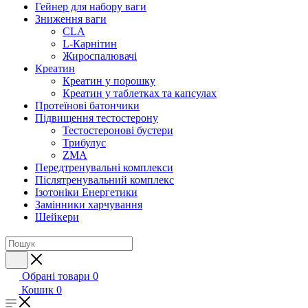
Гейнер для набору ваги
Зниження ваги
CLA
L-Карнітин
Жироспалювачі
Креатин
Креатин у порошку
Креатин у таблетках та капсулах
Протеїнові батончики
Підвищення тестостерону
Тестостеронові бустери
Трибулус
ZMA
Передтренувальні комплекси
Післятренувальний комплекс
Ізотоніки Енергетики
Замінники харчування
Шейкери
Обрані товари
0
Кошик
0