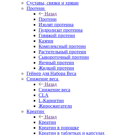
Суставы, связки и хрящи
Протеин
Назад
Протеин
Изолят протеина
Гидролизат протеина
Говяжий протеин
Казеин
Комплексный протеин
Растительный протеин
Сывороточный протеин
Яичный протеин
Жидкий протеин
Гейнер для Набора Веса
Снижение веса
Назад
Снижение веса
CLA
L-Карнитин
Жиросжигатели
Креатин
Назад
Креатин
Креатин в порошке
Креатин в таблетках и капсулах