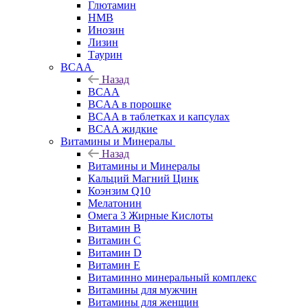
Глютамин
HMB
Инозин
Лизин
Таурин
BCAA
Назад
BCAA
BCAA в порошке
BCAA в таблетках и капсулах
BCAA жидкие
Витамины и Минералы
Назад
Витамины и Минералы
Кальций Магний Цинк
Коэнзим Q10
Мелатонин
Омега 3 Жирные Кислоты
Витамин B
Витамин C
Витамин D
Витамин E
Витаминно минеральный комплекс
Витамины для мужчин
Витамины для женщин