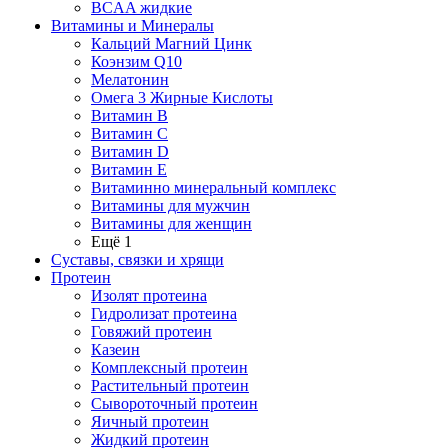
BCAA жидкие
Витамины и Минералы
Кальций Магний Цинк
Коэнзим Q10
Мелатонин
Омега 3 Жирные Кислоты
Витамин B
Витамин C
Витамин D
Витамин E
Витаминно минеральный комплекс
Витамины для мужчин
Витамины для женщин
Ещё 1
Суставы, связки и хрящи
Протеин
Изолят протеина
Гидролизат протеина
Говяжий протеин
Казеин
Комплексный протеин
Растительный протеин
Сывороточный протеин
Яичный протеин
Жидкий протеин