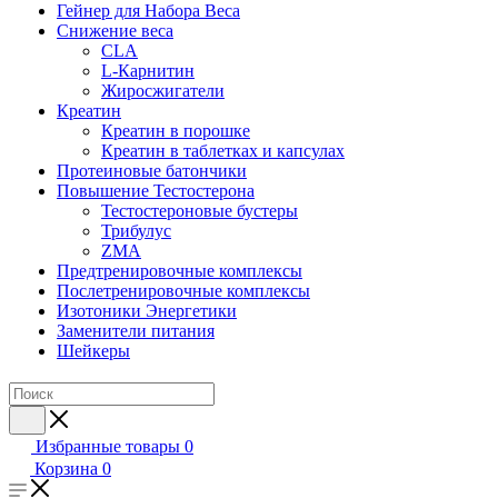
Гейнер для Набора Веса
Снижение веса
CLA
L-Карнитин
Жиросжигатели
Креатин
Креатин в порошке
Креатин в таблетках и капсулах
Протеиновые батончики
Повышение Тестостерона
Тестостероновые бустеры
Трибулус
ZMA
Предтренировочные комплексы
Послетренировочные комплексы
Изотоники Энергетики
Заменители питания
Шейкеры
Избранные товары
0
Корзина
0