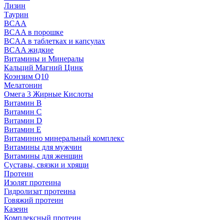
Лизин
Таурин
BCAA
BCAA в порошке
BCAA в таблетках и капсулах
BCAA жидкие
Витамины и Минералы
Кальций Магний Цинк
Коэнзим Q10
Мелатонин
Омега 3 Жирные Кислоты
Витамин B
Витамин C
Витамин D
Витамин E
Витаминно минеральный комплекс
Витамины для мужчин
Витамины для женщин
Суставы, связки и хрящи
Протеин
Изолят протеина
Гидролизат протеина
Говяжий протеин
Казеин
Комплексный протеин