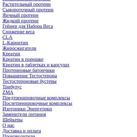
Растительный протеин
Сывороточный протеин
Яичный протеин
Жидкий протеин
Гейнер для Набора Веса
Снижение веса
CLA
L-Карнитин
Жиросжигатели
Креатин
Креатин в порошке
Креатин в таблетках и капсулах
Протеиновые батончики
Повышение Тестостерона
Тестостероновые бустеры
Трибулус
ZMA
Предтренировочные комплексы
Послетренировочные комплексы
Изотоники Энергетики
Заменители питания
Шейкеры
О нас
Доставка и оплата
Производители