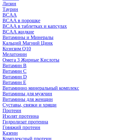
Лизин
Таурин
BCAA
BCAA в порошке
BCAA в таблетках и капсулах
BCAA жидкие
Витамины и Минералы
Кальций Магний Цинк
Коэнзим Q10
Мелатонин
Омега 3 Жирные Кислоты
Витамин B
Витамин C
Витамин D
Витамин E
Витаминно минеральный комплекс
Витамины для мужчин
Витамины для женщин
Суставы, связки и хрящи
Протеин
Изолят протеина
Гидролизат протеина
Говяжий протеин
Казеин
Комплексный протеин