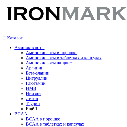
Каталог
Аминокислоты
Аминокислоты в порошке
Аминокислоты в таблетках и капсулах
Аминокислоты жидкие
Аргинин
Бета-аланин
Цитруллин
Глютамин
HMB
Инозин
Лизин
Таурин
Ещё 1
BCAA
BCAA в порошке
BCAA в таблетках и капсулах