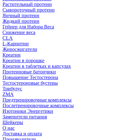
Растительный протеин
Сывороточный протеин
Яичный протеин
Жидкий протеин
Гейнер для Набора Веса
Снижение веса
CLA
L-Карнитин
Жиросжигатели
Креатин
Креатин в порошке
Креатин в таблетках и капсулах
Протеиновые батончики
Повышение Тестостерона
Тестостероновые бустеры
Трибулус
ZMA
Предтренировочные комплексы
Послетренировочные комплексы
Изотоники Энергетики
Заменители питания
Шейкеры
О нас
Доставка и оплата
Производители