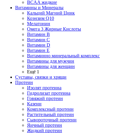
BCAA жидкие
Витамины и Минералы
Кальций Магний Цинк
Коэнзим Q10
Мелатонин
Омега 3 Жирные Кислоты
Витамин B
Витамин C
Витамин D
Витамин E
Витаминно минеральный комплекс
Витамины для мужчин
Витамины для женщин
Ещё 1
Суставы, связки и хрящи
Протеин
Изолят протеина
Гидролизат протеина
Говяжий протеин
Казеин
Комплексный протеин
Растительный протеин
Сывороточный протеин
Яичный протеин
Жидкий протеин