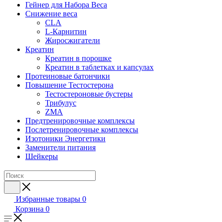
Гейнер для Набора Веса
Снижение веса
CLA
L-Карнитин
Жиросжигатели
Креатин
Креатин в порошке
Креатин в таблетках и капсулах
Протеиновые батончики
Повышение Тестостерона
Тестостероновые бустеры
Трибулус
ZMA
Предтренировочные комплексы
Послетренировочные комплексы
Изотоники Энергетики
Заменители питания
Шейкеры
Избранные товары
0
Корзина
0