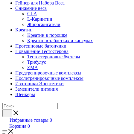
Гейнер для Набора Веса
Снижение веса
CLA
L-Карнитин
Жиросжигатели
Креатин
Креатин в порошке
Креатин в таблетках и капсулах
Протеиновые батончики
Повышение Тестостерона
Тестостероновые бустеры
Трибулус
ZMA
Предтренировочные комплексы
Послетренировочные комплексы
Изотоники Энергетики
Заменители питания
Шейкеры
Избранные товары
0
Корзина
0