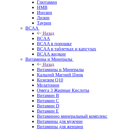
Глютамин
HMB
Инозин
Лизин
Таурин
BCAA
Назад
BCAA
BCAA в порошке
BCAA в таблетках и капсулах
BCAA жидкие
Витамины и Минералы
Назад
Витамины и Минералы
Кальций Магний Цинк
Коэнзим Q10
Мелатонин
Омега 3 Жирные Кислоты
Витамин B
Витамин C
Витамин D
Витамин E
Витаминно минеральный комплекс
Витамины для мужчин
Витамины для женщин