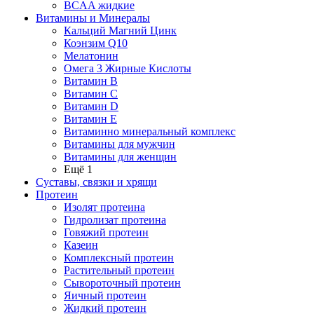
BCAA жидкие
Витамины и Минералы
Кальций Магний Цинк
Коэнзим Q10
Мелатонин
Омега 3 Жирные Кислоты
Витамин B
Витамин C
Витамин D
Витамин E
Витаминно минеральный комплекс
Витамины для мужчин
Витамины для женщин
Ещё 1
Суставы, связки и хрящи
Протеин
Изолят протеина
Гидролизат протеина
Говяжий протеин
Казеин
Комплексный протеин
Растительный протеин
Сывороточный протеин
Яичный протеин
Жидкий протеин