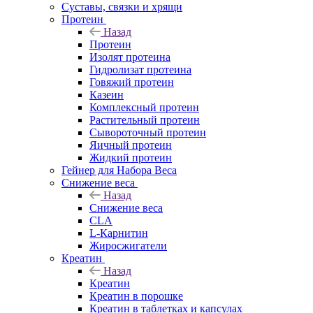
Суставы, связки и хрящи
Протеин
Назад
Протеин
Изолят протеина
Гидролизат протеина
Говяжий протеин
Казеин
Комплексный протеин
Растительный протеин
Сывороточный протеин
Яичный протеин
Жидкий протеин
Гейнер для Набора Веса
Снижение веса
Назад
Снижение веса
CLA
L-Карнитин
Жиросжигатели
Креатин
Назад
Креатин
Креатин в порошке
Креатин в таблетках и капсулах