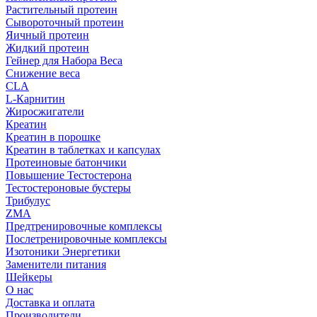
Растительный протеин
Сывороточный протеин
Яичный протеин
Жидкий протеин
Гейнер для Набора Веса
Снижение веса
CLA
L-Карнитин
Жиросжигатели
Креатин
Креатин в порошке
Креатин в таблетках и капсулах
Протеиновые батончики
Повышение Тестостерона
Тестостероновые бустеры
Трибулус
ZMA
Предтренировочные комплексы
Послетренировочные комплексы
Изотоники Энергетики
Заменители питания
Шейкеры
О нас
Доставка и оплата
Производители