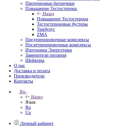
Протеиновые батончики
Повышение Тестостерона
Назад
Повышение Тестостерона
Тестостероновые бустеры
Трибулус
ZMA
Предтренировочные комплексы
Послетренировочные комплексы
Изотоники Энергетики
Заменители питания
Шейкеры
О нас
Доставка и оплата
Производители
Контакты
Ru
Назад
Язык
Ru
Ua
Личный кабинет