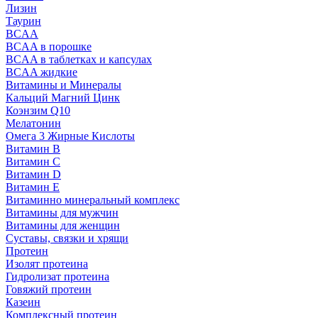
Лизин
Таурин
BCAA
BCAA в порошке
BCAA в таблетках и капсулах
BCAA жидкие
Витамины и Минералы
Кальций Магний Цинк
Коэнзим Q10
Мелатонин
Омега 3 Жирные Кислоты
Витамин B
Витамин C
Витамин D
Витамин E
Витаминно минеральный комплекс
Витамины для мужчин
Витамины для женщин
Суставы, связки и хрящи
Протеин
Изолят протеина
Гидролизат протеина
Говяжий протеин
Казеин
Комплексный протеин