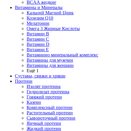
BCAA жидкие
Витамины и Минералы
Кальций Магний Цинк
Коэнзим Q10
Мелатонин
Омега 3 Жирные Кислоты
Витамин B
Витамин C
Витамин D
Витамин E
Витаминно минеральный комплекс
Витамины для мужчин
Витамины для женщин
Ещё 1
Суставы, связки и хрящи
Протеин
Изолят протеина
Гидролизат протеина
Говяжий протеин
Казеин
Комплексный протеин
Растительный протеин
Сывороточный протеин
Яичный протеин
Жидкий протеин