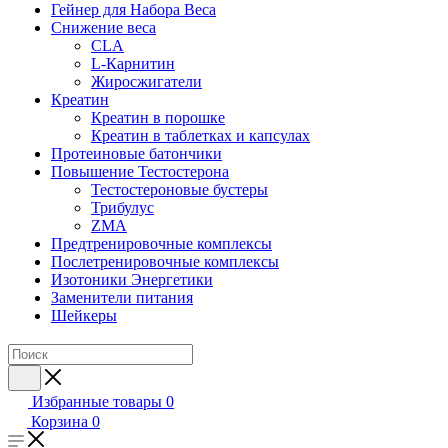
Гейнер для Набора Веса
Снижение веса
CLA
L-Карнитин
Жиросжигатели
Креатин
Креатин в порошке
Креатин в таблетках и капсулах
Протеиновые батончики
Повышение Тестостерона
Тестостероновые бустеры
Трибулус
ZMA
Предтренировочные комплексы
Послетренировочные комплексы
Изотоники Энергетики
Заменители питания
Шейкеры
Избранные товары
0
Корзина
0