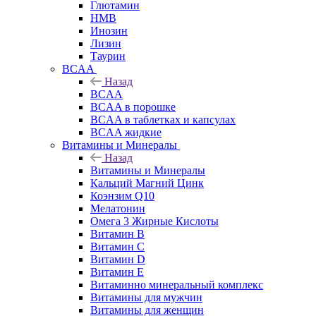
Глютамин
HMB
Инозин
Лизин
Таурин
BCAA
Назад
BCAA
BCAA в порошке
BCAA в таблетках и капсулах
BCAA жидкие
Витамины и Минералы
Назад
Витамины и Минералы
Кальций Магний Цинк
Коэнзим Q10
Мелатонин
Омега 3 Жирные Кислоты
Витамин B
Витамин C
Витамин D
Витамин E
Витаминно минеральный комплекс
Витамины для мужчин
Витамины для женщин