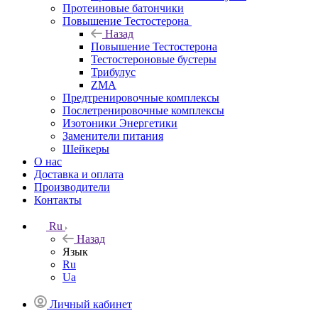
Протеиновые батончики
Повышение Тестостерона
Назад
Повышение Тестостерона
Тестостероновые бустеры
Трибулус
ZMA
Предтренировочные комплексы
Послетренировочные комплексы
Изотоники Энергетики
Заменители питания
Шейкеры
О нас
Доставка и оплата
Производители
Контакты
Ru
Назад
Язык
Ru
Ua
Личный кабинет