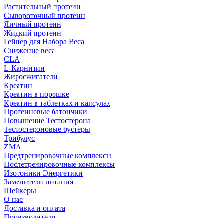
Растительный протеин
Сывороточный протеин
Яичный протеин
Жидкий протеин
Гейнер для Набора Веса
Снижение веса
CLA
L-Карнитин
Жиросжигатели
Креатин
Креатин в порошке
Креатин в таблетках и капсулах
Протеиновые батончики
Повышение Тестостерона
Тестостероновые бустеры
Трибулус
ZMA
Предтренировочные комплексы
Послетренировочные комплексы
Изотоники Энергетики
Заменители питания
Шейкеры
О нас
Доставка и оплата
Производители