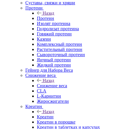
Суставы, связки и хрящи
Протеин
Назад
Протеин
Изолят протеина
Гидролизат протеина
Говяжий протеин
Казеин
Комплексный протеин
Растительный протеин
Сывороточный протеин
Яичный протеин
Жидкий протеин
Гейнер для Набора Веса
Снижение веса
Назад
Снижение веса
CLA
L-Карнитин
Жиросжигатели
Креатин
Назад
Креатин
Креатин в порошке
Креатин в таблетках и капсулах