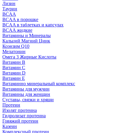
Лизин
Таурин
BCAA
BCAA в порошке
BCAA в таблетках и капсулах
BCAA жидкие
Витамины и Минералы
Кальций Магний Цинк
Коэнзим Q10
Мелатонин
Омега 3 Жирные Кислоты
Витамин B
Витамин C
Витамин D
Витамин E
Витаминно минеральный комплекс
Витамины для мужчин
Витамины для женщин
Суставы, связки и хрящи
Протеин
Изолят протеина
Гидролизат протеина
Говяжий протеин
Казеин
Комплексный протеин