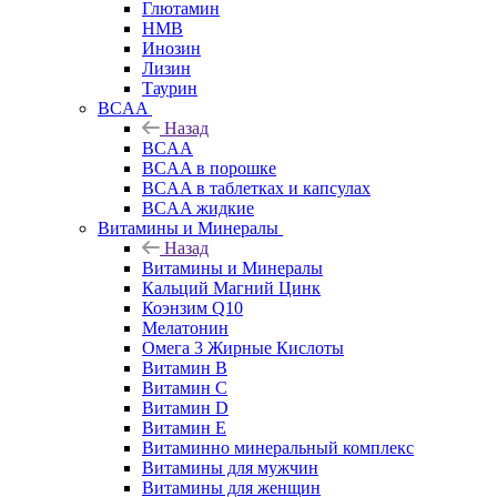
Глютамин
HMB
Инозин
Лизин
Таурин
BCAA
Назад
BCAA
BCAA в порошке
BCAA в таблетках и капсулах
BCAA жидкие
Витамины и Минералы
Назад
Витамины и Минералы
Кальций Магний Цинк
Коэнзим Q10
Мелатонин
Омега 3 Жирные Кислоты
Витамин B
Витамин C
Витамин D
Витамин E
Витаминно минеральный комплекс
Витамины для мужчин
Витамины для женщин