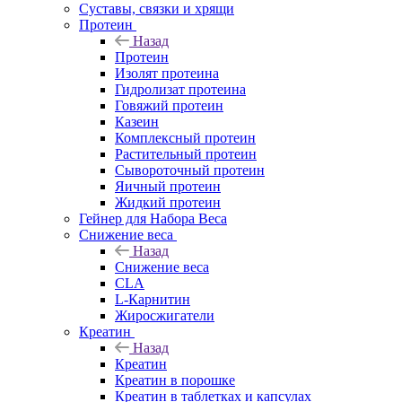
Суставы, связки и хрящи
Протеин
Назад
Протеин
Изолят протеина
Гидролизат протеина
Говяжий протеин
Казеин
Комплексный протеин
Растительный протеин
Сывороточный протеин
Яичный протеин
Жидкий протеин
Гейнер для Набора Веса
Снижение веса
Назад
Снижение веса
CLA
L-Карнитин
Жиросжигатели
Креатин
Назад
Креатин
Креатин в порошке
Креатин в таблетках и капсулах