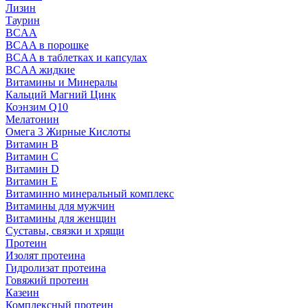
Лизин
Таурин
BCAA
BCAA в порошке
BCAA в таблетках и капсулах
BCAA жидкие
Витамины и Минералы
Кальций Магний Цинк
Коэнзим Q10
Мелатонин
Омега 3 Жирные Кислоты
Витамин B
Витамин C
Витамин D
Витамин E
Витаминно минеральный комплекс
Витамины для мужчин
Витамины для женщин
Суставы, связки и хрящи
Протеин
Изолят протеина
Гидролизат протеина
Говяжий протеин
Казеин
Комплексный протеин