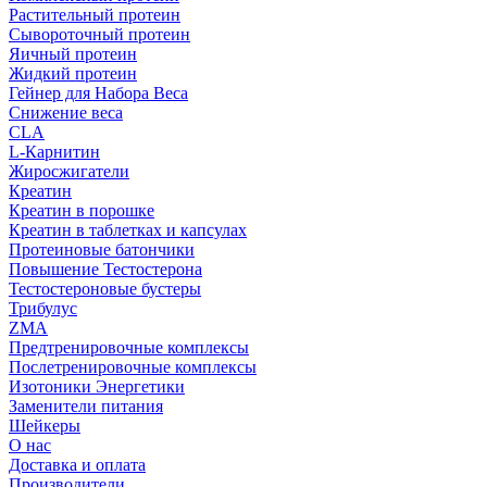
Растительный протеин
Сывороточный протеин
Яичный протеин
Жидкий протеин
Гейнер для Набора Веса
Снижение веса
CLA
L-Карнитин
Жиросжигатели
Креатин
Креатин в порошке
Креатин в таблетках и капсулах
Протеиновые батончики
Повышение Тестостерона
Тестостероновые бустеры
Трибулус
ZMA
Предтренировочные комплексы
Послетренировочные комплексы
Изотоники Энергетики
Заменители питания
Шейкеры
О нас
Доставка и оплата
Производители