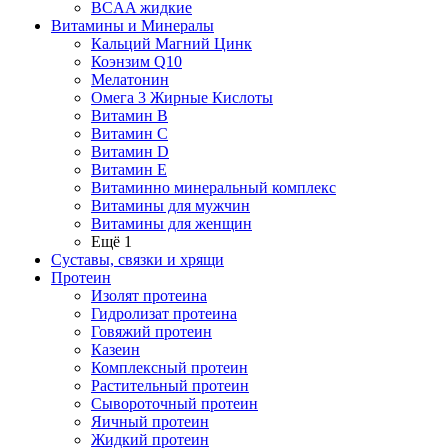
BCAA жидкие
Витамины и Минералы
Кальций Магний Цинк
Коэнзим Q10
Мелатонин
Омега 3 Жирные Кислоты
Витамин B
Витамин C
Витамин D
Витамин E
Витаминно минеральный комплекс
Витамины для мужчин
Витамины для женщин
Ещё 1
Суставы, связки и хрящи
Протеин
Изолят протеина
Гидролизат протеина
Говяжий протеин
Казеин
Комплексный протеин
Растительный протеин
Сывороточный протеин
Яичный протеин
Жидкий протеин