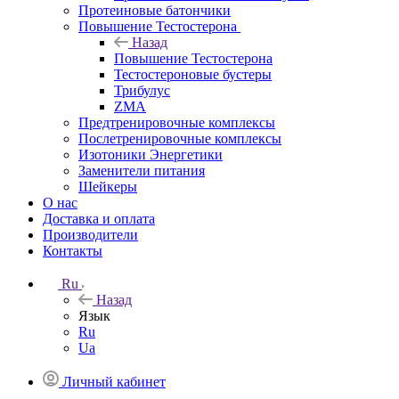
Протеиновые батончики
Повышение Тестостерона
Назад
Повышение Тестостерона
Тестостероновые бустеры
Трибулус
ZMA
Предтренировочные комплексы
Послетренировочные комплексы
Изотоники Энергетики
Заменители питания
Шейкеры
О нас
Доставка и оплата
Производители
Контакты
Ru
Назад
Язык
Ru
Ua
Личный кабинет