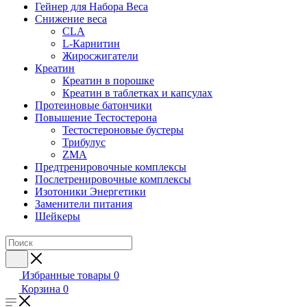
Гейнер для Набора Веса
Снижение веса
CLA
L-Карнитин
Жиросжигатели
Креатин
Креатин в порошке
Креатин в таблетках и капсулах
Протеиновые батончики
Повышение Тестостерона
Тестостероновые бустеры
Трибулус
ZMA
Предтренировочные комплексы
Послетренировочные комплексы
Изотоники Энергетики
Заменители питания
Шейкеры
Избранные товары
0
Корзина
0