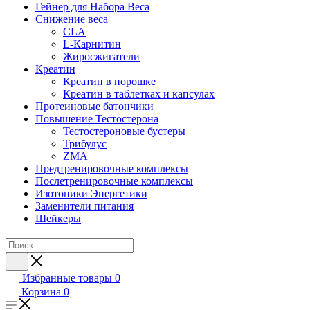
Гейнер для Набора Веса
Снижение веса
CLA
L-Карнитин
Жиросжигатели
Креатин
Креатин в порошке
Креатин в таблетках и капсулах
Протеиновые батончики
Повышение Тестостерона
Тестостероновые бустеры
Трибулус
ZMA
Предтренировочные комплексы
Послетренировочные комплексы
Изотоники Энергетики
Заменители питания
Шейкеры
Избранные товары
0
Корзина
0