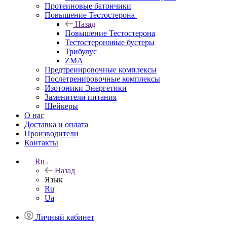
Протеиновые батончики
Повышение Тестостерона
Назад
Повышение Тестостерона
Тестостероновые бустеры
Трибулус
ZMA
Предтренировочные комплексы
Послетренировочные комплексы
Изотоники Энергетики
Заменители питания
Шейкеры
О нас
Доставка и оплата
Производители
Контакты
Ru
Назад
Язык
Ru
Ua
Личный кабинет