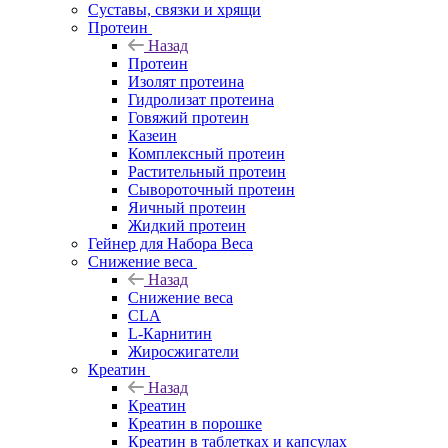
Суставы, связки и хрящи
Протеин
Назад
Протеин
Изолят протеина
Гидролизат протеина
Говяжий протеин
Казеин
Комплексный протеин
Растительный протеин
Сывороточный протеин
Яичный протеин
Жидкий протеин
Гейнер для Набора Веса
Снижение веса
Назад
Снижение веса
CLA
L-Карнитин
Жиросжигатели
Креатин
Назад
Креатин
Креатин в порошке
Креатин в таблетках и капсулах