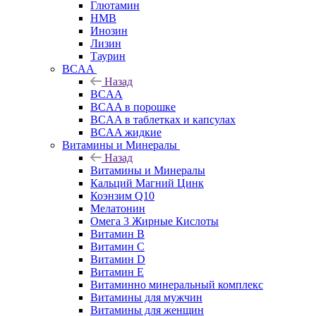
Глютамин
HMB
Инозин
Лизин
Таурин
BCAA
Назад
BCAA
BCAA в порошке
BCAA в таблетках и капсулах
BCAA жидкие
Витамины и Минералы
Назад
Витамины и Минералы
Кальций Магний Цинк
Коэнзим Q10
Мелатонин
Омега 3 Жирные Кислоты
Витамин B
Витамин C
Витамин D
Витамин E
Витаминно минеральный комплекс
Витамины для мужчин
Витамины для женщин