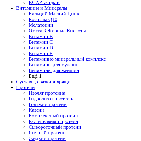
BCAA жидкие
Витамины и Минералы
Кальций Магний Цинк
Коэнзим Q10
Мелатонин
Омега 3 Жирные Кислоты
Витамин B
Витамин C
Витамин D
Витамин E
Витаминно минеральный комплекс
Витамины для мужчин
Витамины для женщин
Ещё 1
Суставы, связки и хрящи
Протеин
Изолят протеина
Гидролизат протеина
Говяжий протеин
Казеин
Комплексный протеин
Растительный протеин
Сывороточный протеин
Яичный протеин
Жидкий протеин