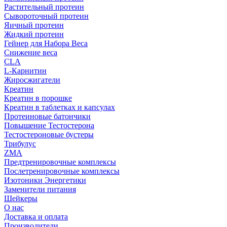
Растительный протеин
Сывороточный протеин
Яичный протеин
Жидкий протеин
Гейнер для Набора Веса
Снижение веса
CLA
L-Карнитин
Жиросжигатели
Креатин
Креатин в порошке
Креатин в таблетках и капсулах
Протеиновые батончики
Повышение Тестостерона
Тестостероновые бустеры
Трибулус
ZMA
Предтренировочные комплексы
Послетренировочные комплексы
Изотоники Энергетики
Заменители питания
Шейкеры
О нас
Доставка и оплата
Производители