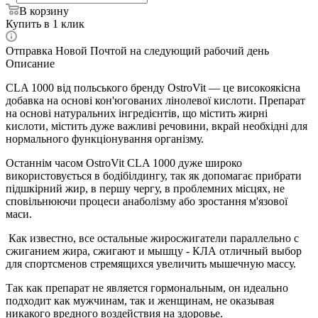
В корзину
Купить в 1 клик
Отправка Новой Почтой на следующий рабочий день
Описание
CLA 1000 від польського бренду OstroVit — це високоякісна
добавка на основі кон'югованих лінолевої кислоти. Препарат
на основі натуральних інгредієнтів, що містить жирні
кислоти, містить дуже важливі речовини, вкрай необхідні для
нормального функціонування організму.
Останнім часом OstroVit CLA 1000 дуже широко
використовується в бодібілдингу, так як допомагає прибрати
підшкірний жир, в першу чергу, в проблемних місцях, не
сповільнюючи процеси анаболізму або зростання м'язової
маси.
Как известно, все остальные жиросжигатели параллельно с
сжиганием жира, сжигают и мышцу - КЛА отличный выбор
для спортсменов стремящихся увеличить мышечную массу.
Так как препарат не является гормональным, он идеально
подходит как мужчинам, так и женщинам, не оказывая
никакого вредного воздействия на здоровье.