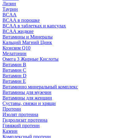
Лизин
Таурин
BCAA
BCAA в порошке
BCAA в таблетках и капсулах
BCAA жидкие
Витамины и Минералы
Кальций Магний Цинк
Коэнзим Q10
Мелатонин
Омега 3 Жирные Кислоты
Витамин B
Витамин C
Витамин D
Витамин E
Витаминно минеральный комплекс
Витамины для мужчин
Витамины для женщин
Суставы, связки и хрящи
Протеин
Изолят протеина
Гидролизат протеина
Говяжий протеин
Казеин
Комплексный протеин