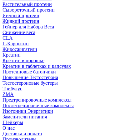
Растительный протеин
Сывороточный протеин
Яичный протеин
Жидкий протеин
Гейнер для Набора Веса
Снижение веса
CLA
L-Карнитин
Жиросжигатели
Креатин
Креатин в порошке
Креатин в таблетках и капсулах
Протеиновые батончики
Повышение Тестостерона
Тестостероновые бустеры
Трибулус
ZMA
Предтренировочные комплексы
Послетренировочные комплексы
Изотоники Энергетики
Заменители питания
Шейкеры
О нас
Доставка и оплата
Производители