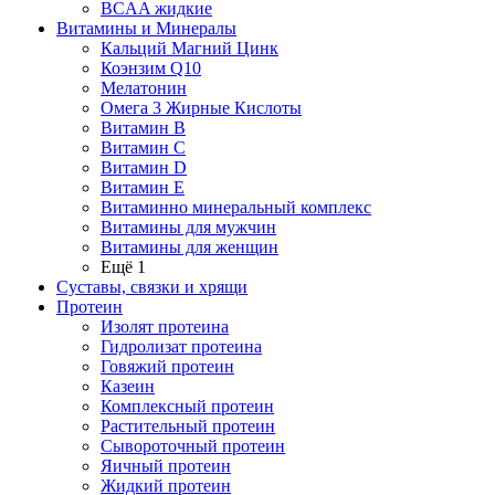
BCAA жидкие
Витамины и Минералы
Кальций Магний Цинк
Коэнзим Q10
Мелатонин
Омега 3 Жирные Кислоты
Витамин B
Витамин C
Витамин D
Витамин E
Витаминно минеральный комплекс
Витамины для мужчин
Витамины для женщин
Ещё 1
Суставы, связки и хрящи
Протеин
Изолят протеина
Гидролизат протеина
Говяжий протеин
Казеин
Комплексный протеин
Растительный протеин
Сывороточный протеин
Яичный протеин
Жидкий протеин