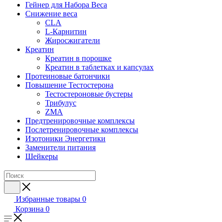
Гейнер для Набора Веса
Снижение веса
CLA
L-Карнитин
Жиросжигатели
Креатин
Креатин в порошке
Креатин в таблетках и капсулах
Протеиновые батончики
Повышение Тестостерона
Тестостероновые бустеры
Трибулус
ZMA
Предтренировочные комплексы
Послетренировочные комплексы
Изотоники Энергетики
Заменители питания
Шейкеры
Избранные товары
0
Корзина
0