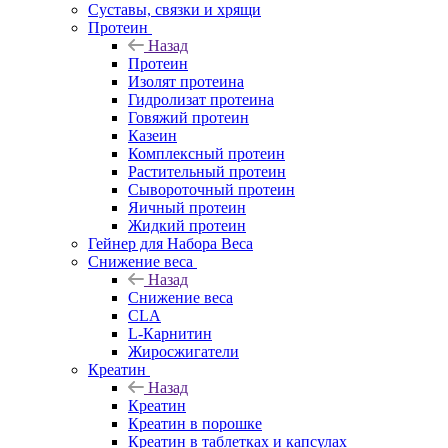
Суставы, связки и хрящи
Протеин
Назад
Протеин
Изолят протеина
Гидролизат протеина
Говяжий протеин
Казеин
Комплексный протеин
Растительный протеин
Сывороточный протеин
Яичный протеин
Жидкий протеин
Гейнер для Набора Веса
Снижение веса
Назад
Снижение веса
CLA
L-Карнитин
Жиросжигатели
Креатин
Назад
Креатин
Креатин в порошке
Креатин в таблетках и капсулах