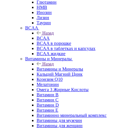
Глютамин
HMB
Инозин
Лизин
Таурин
BCAA
Назад
BCAA
BCAA в порошке
BCAA в таблетках и капсулах
BCAA жидкие
Витамины и Минералы
Назад
Витамины и Минералы
Кальций Магний Цинк
Коэнзим Q10
Мелатонин
Омега 3 Жирные Кислоты
Витамин B
Витамин C
Витамин D
Витамин E
Витаминно минеральный комплекс
Витамины для мужчин
Витамины для женщин