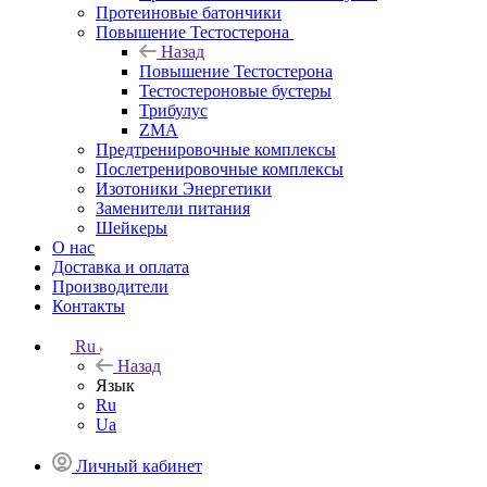
Протеиновые батончики
Повышение Тестостерона
Назад
Повышение Тестостерона
Тестостероновые бустеры
Трибулус
ZMA
Предтренировочные комплексы
Послетренировочные комплексы
Изотоники Энергетики
Заменители питания
Шейкеры
О нас
Доставка и оплата
Производители
Контакты
Ru
Назад
Язык
Ru
Ua
Личный кабинет