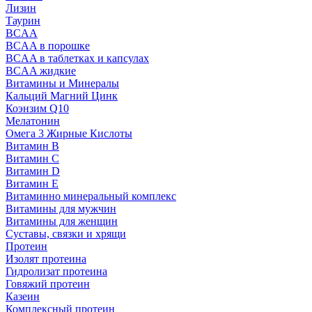
Лизин
Таурин
BCAA
BCAA в порошке
BCAA в таблетках и капсулах
BCAA жидкие
Витамины и Минералы
Кальций Магний Цинк
Коэнзим Q10
Мелатонин
Омега 3 Жирные Кислоты
Витамин B
Витамин C
Витамин D
Витамин E
Витаминно минеральный комплекс
Витамины для мужчин
Витамины для женщин
Суставы, связки и хрящи
Протеин
Изолят протеина
Гидролизат протеина
Говяжий протеин
Казеин
Комплексный протеин