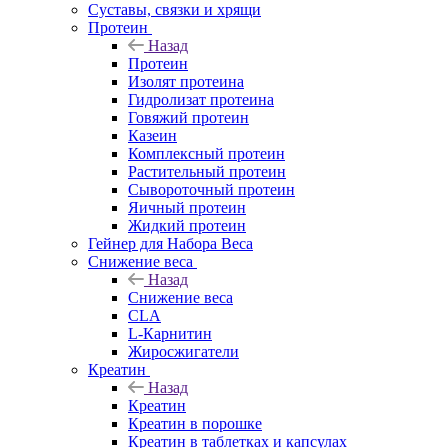
Суставы, связки и хрящи
Протеин
Назад
Протеин
Изолят протеина
Гидролизат протеина
Говяжий протеин
Казеин
Комплексный протеин
Растительный протеин
Сывороточный протеин
Яичный протеин
Жидкий протеин
Гейнер для Набора Веса
Снижение веса
Назад
Снижение веса
CLA
L-Карнитин
Жиросжигатели
Креатин
Назад
Креатин
Креатин в порошке
Креатин в таблетках и капсулах