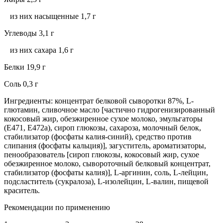
из них насыщенные 1,7 г
Углеводы 3,1 г
из них сахара 1,6 г
Белки 19,9 г
Соль 0,3 г
Ингредиенты: концентрат белковой сыворотки 87%, L-
глютамин, сливочное масло [частично гидрогенизированный
кокосовый жир, обезжиренное сухое молоко, эмульгаторы
(E471, E472a), сироп глюкозы, сахароза, молочный белок,
стабилизатор (фосфаты калия-синий), средство против
слипания (фосфаты кальция)], загуститель, ароматизаторы,
пенообразователь [сироп глюкозы, кокосовый жир, сухое
обезжиренное молоко, сывороточный белковый концентрат,
стабилизатор (фосфаты калия)], L-аргинин, соль, L-лейцин,
подсластитель (сукралоза), L-изолейцин, L-валин, пищевой
краситель.
Рекомендации по применению