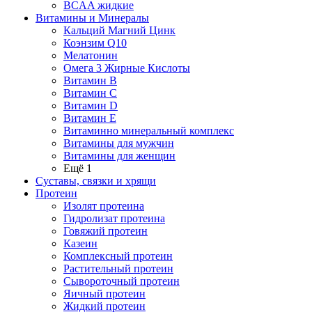
BCAA жидкие
Витамины и Минералы
Кальций Магний Цинк
Коэнзим Q10
Мелатонин
Омега 3 Жирные Кислоты
Витамин B
Витамин C
Витамин D
Витамин E
Витаминно минеральный комплекс
Витамины для мужчин
Витамины для женщин
Ещё 1
Суставы, связки и хрящи
Протеин
Изолят протеина
Гидролизат протеина
Говяжий протеин
Казеин
Комплексный протеин
Растительный протеин
Сывороточный протеин
Яичный протеин
Жидкий протеин