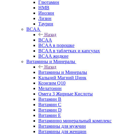
Глютамин
HMB
Инозин
Лизин
Таурин
BCAA
Назад
BCAA
BCAA в порошке
BCAA в таблетках и капсулах
BCAA жидкие
Витамины и Минералы
Назад
Витамины и Минералы
Кальций Магний Цинк
Коэнзим Q10
Мелатонин
Омега 3 Жирные Кислоты
Витамин B
Витамин C
Витамин D
Витамин E
Витаминно минеральный комплекс
Витамины для мужчин
Витамины для женщин