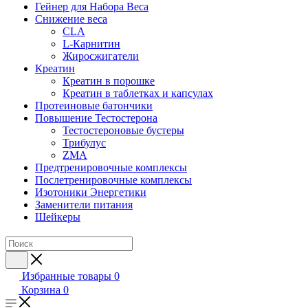
Гейнер для Набора Веса
Снижение веса
CLA
L-Карнитин
Жиросжигатели
Креатин
Креатин в порошке
Креатин в таблетках и капсулах
Протеиновые батончики
Повышение Тестостерона
Тестостероновые бустеры
Трибулус
ZMA
Предтренировочные комплексы
Послетренировочные комплексы
Изотоники Энергетики
Заменители питания
Шейкеры
Избранные товары
0
Корзина
0