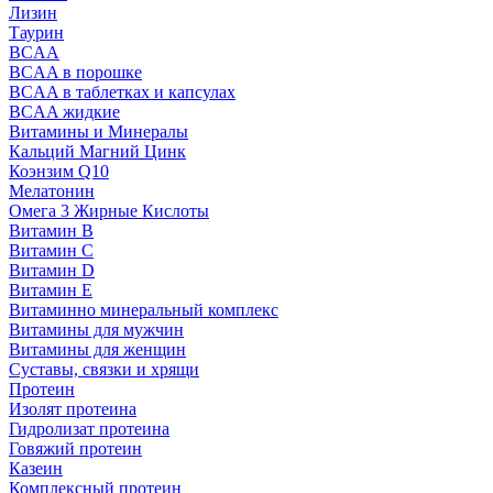
Лизин
Таурин
BCAA
BCAA в порошке
BCAA в таблетках и капсулах
BCAA жидкие
Витамины и Минералы
Кальций Магний Цинк
Коэнзим Q10
Мелатонин
Омега 3 Жирные Кислоты
Витамин B
Витамин C
Витамин D
Витамин E
Витаминно минеральный комплекс
Витамины для мужчин
Витамины для женщин
Суставы, связки и хрящи
Протеин
Изолят протеина
Гидролизат протеина
Говяжий протеин
Казеин
Комплексный протеин