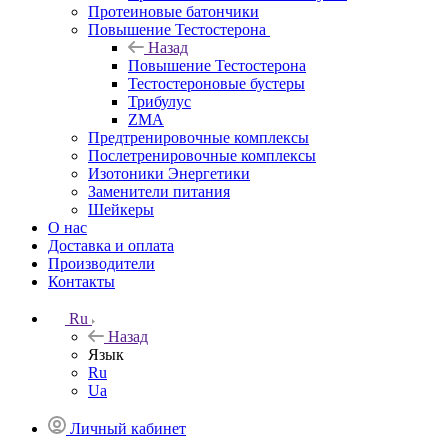
Протеиновые батончики
Повышение Тестостерона
Назад
Повышение Тестостерона
Тестостероновые бустеры
Трибулус
ZMA
Предтренировочные комплексы
Послетренировочные комплексы
Изотоники Энергетики
Заменители питания
Шейкеры
О нас
Доставка и оплата
Производители
Контакты
Ru
Назад
Язык
Ru
Ua
Личный кабинет