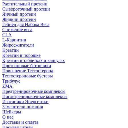
Растительный протеин
Сывороточный протеин
Яичный протеин
Жидкий протеин
Гейнер для Набора Веса
Снижение веса
CLA
L-Карнитин
Жиросжигатели
Креатин
Креатин в порошке
Креатин в таблетках и капсулах
Протеиновые батончики
Повышение Тестостерона
Тестостероновые бустеры
Трибулус
ZMA
Предтренировочные комплексы
Послетренировочные комплексы
Изотоники Энергетики
Заменители питания
Шейкеры
О нас
Доставка и оплата
Производители