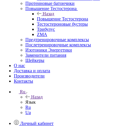
Протеиновые батончики
Повышение Тестостерона
Назад
Повышение Тестостерона
Тестостероновые бустеры
Трибулус
ZMA
Предтренировочные комплексы
Послетренировочные комплексы
Изотоники Энергетики
Заменители питания
Шейкеры
О нас
Доставка и оплата
Производители
Контакты
Ru
Назад
Язык
Ru
Ua
Личный кабинет