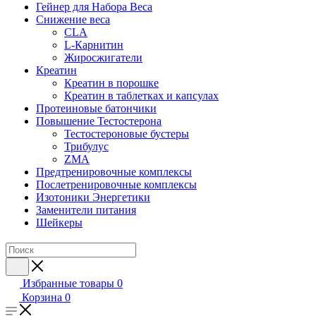
Гейнер для Набора Веса
Снижение веса
CLA
L-Карнитин
Жиросжигатели
Креатин
Креатин в порошке
Креатин в таблетках и капсулах
Протеиновые батончики
Повышение Тестостерона
Тестостероновые бустеры
Трибулус
ZMA
Предтренировочные комплексы
Послетренировочные комплексы
Изотоники Энергетики
Заменители питания
Шейкеры
Избранные товары
0
Корзина
0