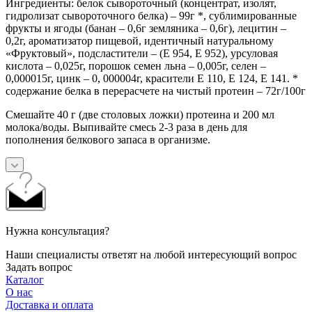
Ингредиенты: белок сывороточный (концентрат, изолят,
гидролизат сывороточного белка) – 99г *, сублимированные
фрукты и ягоды (банан – 0,6г земляника – 0,6г), лецитин –
0,2г, ароматизатор пищевой, идентичный натуральному
«Фруктовый», подсластители – (Е 954, Е 952), урсуловая
кислота – 0,025г, порошок семен льна – 0,005г, селен –
0,000015г, цинк – 0, 000004г, красители Е 110, Е 124, Е 141. *
cодержание белка в перерасчете на чистый протеин – 72г/100г
Смешайте 40 г (две столовых ложки) протеина и 200 мл
молока/воды. Выпивайте смесь 2-3 раза в день для
пополнения белкового запаса в организме.
Нужна консультация?
Наши специалисты ответят на любой интересующий вопрос
Задать вопрос
Каталог
О нас
Доставка и оплата