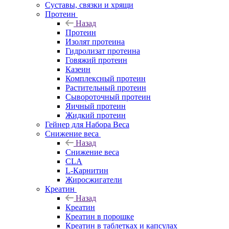
Суставы, связки и хрящи
Протеин
Назад
Протеин
Изолят протеина
Гидролизат протеина
Говяжий протеин
Казеин
Комплексный протеин
Растительный протеин
Сывороточный протеин
Яичный протеин
Жидкий протеин
Гейнер для Набора Веса
Снижение веса
Назад
Снижение веса
CLA
L-Карнитин
Жиросжигатели
Креатин
Назад
Креатин
Креатин в порошке
Креатин в таблетках и капсулах