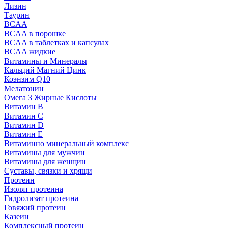
Лизин
Таурин
BCAA
BCAA в порошке
BCAA в таблетках и капсулах
BCAA жидкие
Витамины и Минералы
Кальций Магний Цинк
Коэнзим Q10
Мелатонин
Омега 3 Жирные Кислоты
Витамин B
Витамин C
Витамин D
Витамин E
Витаминно минеральный комплекс
Витамины для мужчин
Витамины для женщин
Суставы, связки и хрящи
Протеин
Изолят протеина
Гидролизат протеина
Говяжий протеин
Казеин
Комплексный протеин