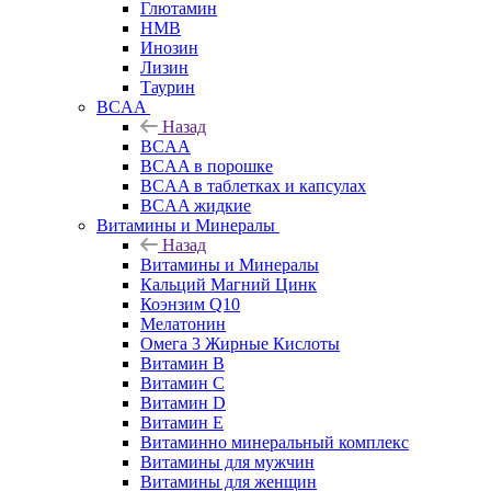
Глютамин
HMB
Инозин
Лизин
Таурин
BCAA
Назад
BCAA
BCAA в порошке
BCAA в таблетках и капсулах
BCAA жидкие
Витамины и Минералы
Назад
Витамины и Минералы
Кальций Магний Цинк
Коэнзим Q10
Мелатонин
Омега 3 Жирные Кислоты
Витамин B
Витамин C
Витамин D
Витамин E
Витаминно минеральный комплекс
Витамины для мужчин
Витамины для женщин