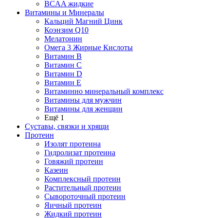
BCAA жидкие
Витамины и Минералы
Кальций Магний Цинк
Коэнзим Q10
Мелатонин
Омега 3 Жирные Кислоты
Витамин B
Витамин C
Витамин D
Витамин E
Витаминно минеральный комплекс
Витамины для мужчин
Витамины для женщин
Ещё 1
Суставы, связки и хрящи
Протеин
Изолят протеина
Гидролизат протеина
Говяжий протеин
Казеин
Комплексный протеин
Растительный протеин
Сывороточный протеин
Яичный протеин
Жидкий протеин