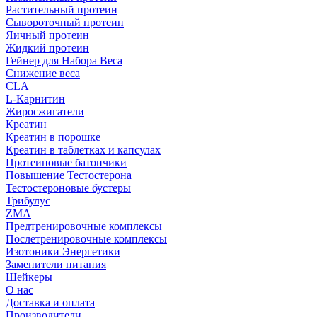
Растительный протеин
Сывороточный протеин
Яичный протеин
Жидкий протеин
Гейнер для Набора Веса
Снижение веса
CLA
L-Карнитин
Жиросжигатели
Креатин
Креатин в порошке
Креатин в таблетках и капсулах
Протеиновые батончики
Повышение Тестостерона
Тестостероновые бустеры
Трибулус
ZMA
Предтренировочные комплексы
Послетренировочные комплексы
Изотоники Энергетики
Заменители питания
Шейкеры
О нас
Доставка и оплата
Производители