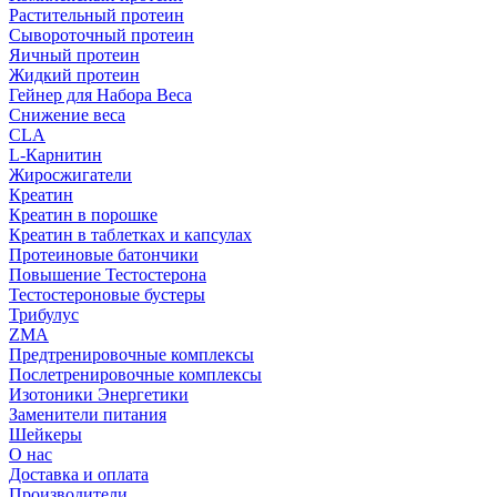
Растительный протеин
Сывороточный протеин
Яичный протеин
Жидкий протеин
Гейнер для Набора Веса
Снижение веса
CLA
L-Карнитин
Жиросжигатели
Креатин
Креатин в порошке
Креатин в таблетках и капсулах
Протеиновые батончики
Повышение Тестостерона
Тестостероновые бустеры
Трибулус
ZMA
Предтренировочные комплексы
Послетренировочные комплексы
Изотоники Энергетики
Заменители питания
Шейкеры
О нас
Доставка и оплата
Производители