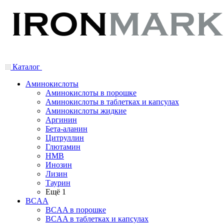
Каталог
Аминокислоты
Аминокислоты в порошке
Аминокислоты в таблетках и капсулах
Аминокислоты жидкие
Аргинин
Бета-аланин
Цитруллин
Глютамин
HMB
Инозин
Лизин
Таурин
Ещё 1
BCAA
BCAA в порошке
BCAA в таблетках и капсулах