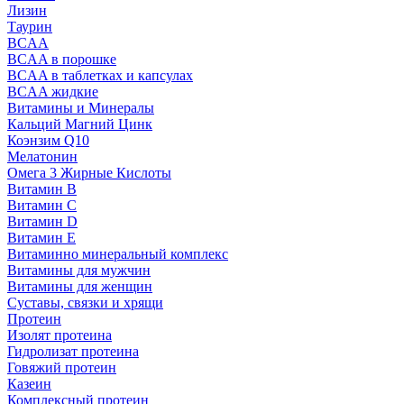
Лизин
Таурин
BCAA
BCAA в порошке
BCAA в таблетках и капсулах
BCAA жидкие
Витамины и Минералы
Кальций Магний Цинк
Коэнзим Q10
Мелатонин
Омега 3 Жирные Кислоты
Витамин B
Витамин C
Витамин D
Витамин E
Витаминно минеральный комплекс
Витамины для мужчин
Витамины для женщин
Суставы, связки и хрящи
Протеин
Изолят протеина
Гидролизат протеина
Говяжий протеин
Казеин
Комплексный протеин