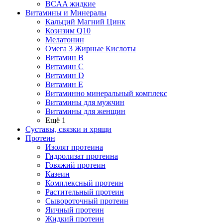
BCAA жидкие
Витамины и Минералы
Кальций Магний Цинк
Коэнзим Q10
Мелатонин
Омега 3 Жирные Кислоты
Витамин B
Витамин C
Витамин D
Витамин E
Витаминно минеральный комплекс
Витамины для мужчин
Витамины для женщин
Ещё 1
Суставы, связки и хрящи
Протеин
Изолят протеина
Гидролизат протеина
Говяжий протеин
Казеин
Комплексный протеин
Растительный протеин
Сывороточный протеин
Яичный протеин
Жидкий протеин