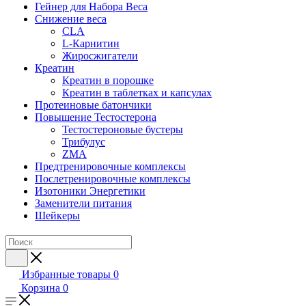
Гейнер для Набора Веса
Снижение веса
CLA
L-Карнитин
Жиросжигатели
Креатин
Креатин в порошке
Креатин в таблетках и капсулах
Протеиновые батончики
Повышение Тестостерона
Тестостероновые бустеры
Трибулус
ZMA
Предтренировочные комплексы
Послетренировочные комплексы
Изотоники Энергетики
Заменители питания
Шейкеры
Избранные товары
0
Корзина
0