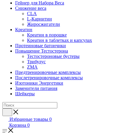
Гейнер для Набора Веса
Снижение веса
CLA
L-Карнитин
Жиросжигатели
Креатин
Креатин в порошке
Креатин в таблетках и капсулах
Протеиновые батончики
Повышение Тестостерона
Тестостероновые бустеры
Трибулус
ZMA
Предтренировочные комплексы
Послетренировочные комплексы
Изотоники Энергетики
Заменители питания
Шейкеры
Избранные товары
0
Корзина
0