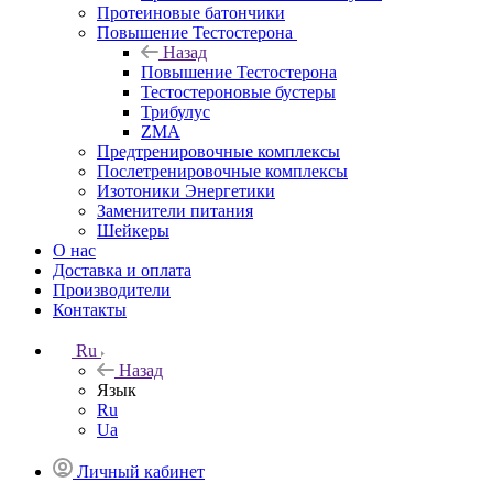
Протеиновые батончики
Повышение Тестостерона
Назад
Повышение Тестостерона
Тестостероновые бустеры
Трибулус
ZMA
Предтренировочные комплексы
Послетренировочные комплексы
Изотоники Энергетики
Заменители питания
Шейкеры
О нас
Доставка и оплата
Производители
Контакты
Ru
Назад
Язык
Ru
Ua
Личный кабинет