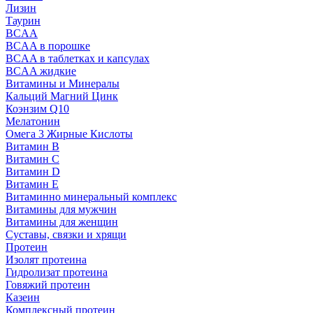
Лизин
Таурин
BCAA
BCAA в порошке
BCAA в таблетках и капсулах
BCAA жидкие
Витамины и Минералы
Кальций Магний Цинк
Коэнзим Q10
Мелатонин
Омега 3 Жирные Кислоты
Витамин B
Витамин C
Витамин D
Витамин E
Витаминно минеральный комплекс
Витамины для мужчин
Витамины для женщин
Суставы, связки и хрящи
Протеин
Изолят протеина
Гидролизат протеина
Говяжий протеин
Казеин
Комплексный протеин