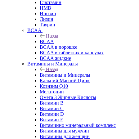
Глютамин
HMB
Инозин
Лизин
Таурин
BCAA
Назад
BCAA
BCAA в порошке
BCAA в таблетках и капсулах
BCAA жидкие
Витамины и Минералы
Назад
Витамины и Минералы
Кальций Магний Цинк
Коэнзим Q10
Мелатонин
Омега 3 Жирные Кислоты
Витамин B
Витамин C
Витамин D
Витамин E
Витаминно минеральный комплекс
Витамины для мужчин
Витамины для женщин