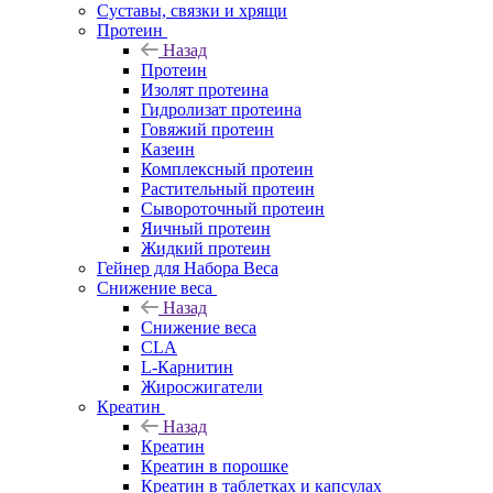
Суставы, связки и хрящи
Протеин
Назад
Протеин
Изолят протеина
Гидролизат протеина
Говяжий протеин
Казеин
Комплексный протеин
Растительный протеин
Сывороточный протеин
Яичный протеин
Жидкий протеин
Гейнер для Набора Веса
Снижение веса
Назад
Снижение веса
CLA
L-Карнитин
Жиросжигатели
Креатин
Назад
Креатин
Креатин в порошке
Креатин в таблетках и капсулах