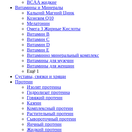
BCAA жидкие
Витамины и Минералы
Кальций Магний Цинк
Коэнзим Q10
Мелатонин
Омега 3 Жирные Кислоты
Витамин B
Витамин C
Витамин D
Витамин E
Витаминно минеральный комплекс
Витамины для мужчин
Витамины для женщин
Ещё 1
Суставы, связки и хрящи
Протеин
Изолят протеина
Гидролизат протеина
Говяжий протеин
Казеин
Комплексный протеин
Растительный протеин
Сывороточный протеин
Яичный протеин
Жидкий протеин