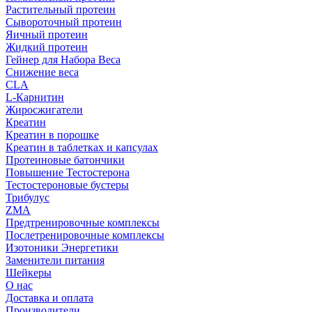
Растительный протеин
Сывороточный протеин
Яичный протеин
Жидкий протеин
Гейнер для Набора Веса
Снижение веса
CLA
L-Карнитин
Жиросжигатели
Креатин
Креатин в порошке
Креатин в таблетках и капсулах
Протеиновые батончики
Повышение Тестостерона
Тестостероновые бустеры
Трибулус
ZMA
Предтренировочные комплексы
Послетренировочные комплексы
Изотоники Энергетики
Заменители питания
Шейкеры
О нас
Доставка и оплата
Производители