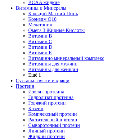
BCAA жидкие
Витамины и Минералы
Кальций Магний Цинк
Коэнзим Q10
Мелатонин
Омега 3 Жирные Кислоты
Витамин B
Витамин C
Витамин D
Витамин E
Витаминно минеральный комплекс
Витамины для мужчин
Витамины для женщин
Ещё 1
Суставы, связки и хрящи
Протеин
Изолят протеина
Гидролизат протеина
Говяжий протеин
Казеин
Комплексный протеин
Растительный протеин
Сывороточный протеин
Яичный протеин
Жидкий протеин