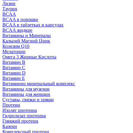
Лизин
Таурин
BCAA
BCAA в порошке
BCAA в таблетках и капсулах
BCAA жидкие
Витамины и Минералы
Кальций Магний Цинк
Коэнзим Q10
Мелатонин
Омега 3 Жирные Кислоты
Витамин B
Витамин C
Витамин D
Витамин E
Витаминно минеральный комплекс
Витамины для мужчин
Витамины для женщин
Суставы, связки и хрящи
Протеин
Изолят протеина
Гидролизат протеина
Говяжий протеин
Казеин
Комплексный протеин