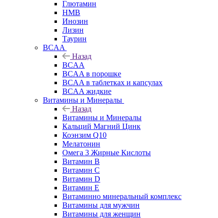
Глютамин
HMB
Инозин
Лизин
Таурин
BCAA
Назад
BCAA
BCAA в порошке
BCAA в таблетках и капсулах
BCAA жидкие
Витамины и Минералы
Назад
Витамины и Минералы
Кальций Магний Цинк
Коэнзим Q10
Мелатонин
Омега 3 Жирные Кислоты
Витамин B
Витамин C
Витамин D
Витамин E
Витаминно минеральный комплекс
Витамины для мужчин
Витамины для женщин