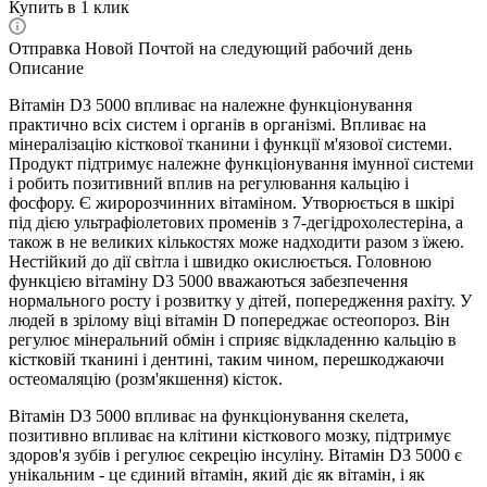
Купить в 1 клик
Отправка Новой Почтой на следующий рабочий день
Описание
Вітамін D3 5000 впливає на належне функціонування
практично всіх систем і органів в організмі. Впливає на
мінералізацію кісткової тканини і функції м'язової системи.
Продукт підтримує належне функціонування імунної системи
і робить позитивний вплив на регулювання кальцію і
фосфору. Є жиророзчинних вітаміном. Утворюється в шкірі
під дією ультрафіолетових променів з 7-дегідрохолестеріна, а
також в не великих кількостях може надходити разом з їжею.
Нестійкий до дії світла і швидко окислюється. Головною
функцією вітаміну D3 5000 вважаються забезпечення
нормального росту і розвитку у дітей, попередження рахіту. У
людей в зрілому віці вітамін D попереджає остеопороз. Він
регулює мінеральний обмін і сприяє відкладенню кальцію в
кістковій тканині і дентині, таким чином, перешкоджаючи
остеомаляцію (розм'якшення) кісток.
Вітамін D3 5000 впливає на функціонування скелета,
позитивно впливає на клітини кісткового мозку, підтримує
здоров'я зубів і регулює секрецію інсуліну. Вітамін D3 5000 є
унікальним - це єдиний вітамін, який діє як вітамін, і як