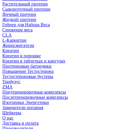
Растительный протеин
Сывороточный протеин
Яичный протеин
Жидкий протеин
Гейнер для Набора Веса
Снижение веса
CLA
L-Карнитин
Жиросжигатели
Креатин
Креатин в порошке
Креатин в таблетках и капсулах
Протеиновые батончики
Повышение Тестостерона
Тестостероновые бустеры
Трибулус
ZMA
Предтренировочные комплексы
Послетренировочные комплексы
Изотоники Энергетики
Заменители питания
Шейкеры
О нас
Доставка и оплата
Производители