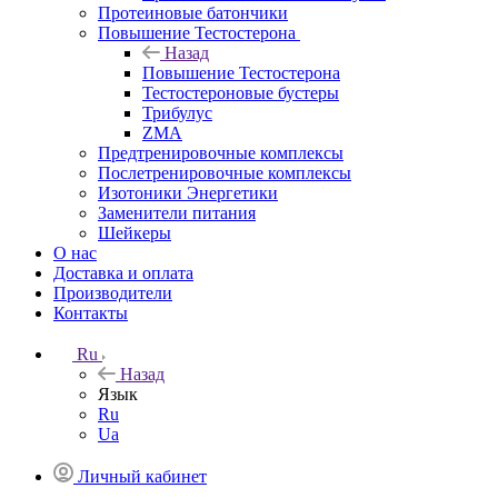
Протеиновые батончики
Повышение Тестостерона
Назад
Повышение Тестостерона
Тестостероновые бустеры
Трибулус
ZMA
Предтренировочные комплексы
Послетренировочные комплексы
Изотоники Энергетики
Заменители питания
Шейкеры
О нас
Доставка и оплата
Производители
Контакты
Ru
Назад
Язык
Ru
Ua
Личный кабинет