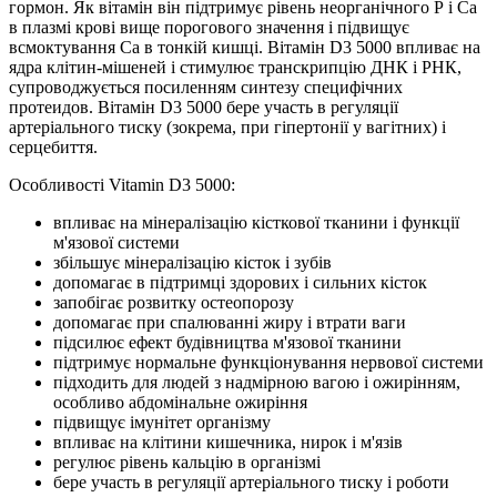
гормон. Як вітамін він підтримує рівень неорганічного Р і Са
в плазмі крові вище порогового значення і підвищує
всмоктування Са в тонкій кишці. Вітамін D3 5000 впливає на
ядра клітин-мішеней і стимулює транскрипцію ДНК і РНК,
супроводжується посиленням синтезу специфічних
протеидов. Вітамін D3 5000 бере участь в регуляції
артеріального тиску (зокрема, при гіпертонії у вагітних) і
серцебиття.
Особливості Vitamin D3 5000:
впливає на мінералізацію кісткової тканини і функції
м'язової системи
збільшує мінералізацію кісток і зубів
допомагає в підтримці здорових і сильних кісток
запобігає розвитку остеопорозу
допомагає при спалюванні жиру і втрати ваги
підсилює ефект будівництва м'язової тканини
підтримує нормальне функціонування нервової системи
підходить для людей з надмірною вагою і ожирінням,
особливо абдомінальне ожиріння
підвищує імунітет організму
впливає на клітини кишечника, нирок і м'язів
регулює рівень кальцію в організмі
бере участь в регуляції артеріального тиску і роботи