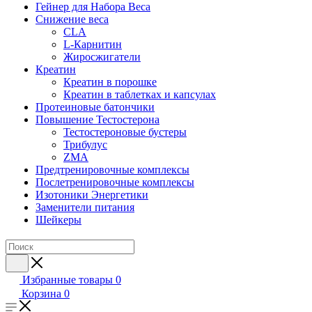
Гейнер для Набора Веса
Снижение веса
CLA
L-Карнитин
Жиросжигатели
Креатин
Креатин в порошке
Креатин в таблетках и капсулах
Протеиновые батончики
Повышение Тестостерона
Тестостероновые бустеры
Трибулус
ZMA
Предтренировочные комплексы
Послетренировочные комплексы
Изотоники Энергетики
Заменители питания
Шейкеры
Избранные товары
0
Корзина
0