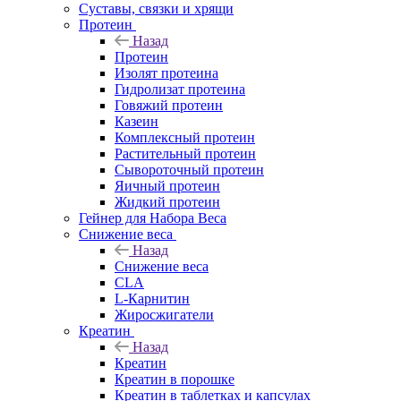
Суставы, связки и хрящи
Протеин
Назад
Протеин
Изолят протеина
Гидролизат протеина
Говяжий протеин
Казеин
Комплексный протеин
Растительный протеин
Сывороточный протеин
Яичный протеин
Жидкий протеин
Гейнер для Набора Веса
Снижение веса
Назад
Снижение веса
CLA
L-Карнитин
Жиросжигатели
Креатин
Назад
Креатин
Креатин в порошке
Креатин в таблетках и капсулах