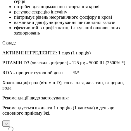
серця
потрібен для нормального згортання крові
регулює секрецію інсуліну
підтримує рівень неорганічного фосфору в крові
важливий для функціонування щитовидної залози
ефективний в профілактиці і лікуванні онкологічних
захворювань
Склад:
АКТИВНІ ІНГРЕДІЄНТИ: 1 caps (1 порція)
ВІТАМІН D3 (холекальциферол) - 125 μg - 5000 IU (2500% *)
RDA - процент суточной дозы %*
Холекальциферол (вітамін D), соєва олія, желатин, гліцерин,
вода.
Рекомендації щодо застосування:
Рекомендується вживати 1 порцію (1 капсула) в день до
основного прийому їжі.