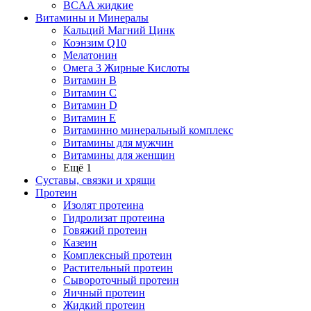
BCAA жидкие
Витамины и Минералы
Кальций Магний Цинк
Коэнзим Q10
Мелатонин
Омега 3 Жирные Кислоты
Витамин B
Витамин C
Витамин D
Витамин E
Витаминно минеральный комплекс
Витамины для мужчин
Витамины для женщин
Ещё 1
Суставы, связки и хрящи
Протеин
Изолят протеина
Гидролизат протеина
Говяжий протеин
Казеин
Комплексный протеин
Растительный протеин
Сывороточный протеин
Яичный протеин
Жидкий протеин