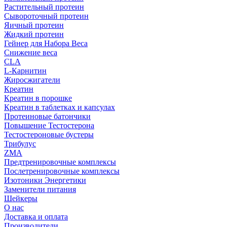
Растительный протеин
Сывороточный протеин
Яичный протеин
Жидкий протеин
Гейнер для Набора Веса
Снижение веса
CLA
L-Карнитин
Жиросжигатели
Креатин
Креатин в порошке
Креатин в таблетках и капсулах
Протеиновые батончики
Повышение Тестостерона
Тестостероновые бустеры
Трибулус
ZMA
Предтренировочные комплексы
Послетренировочные комплексы
Изотоники Энергетики
Заменители питания
Шейкеры
О нас
Доставка и оплата
Производители