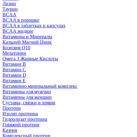
Лизин
Таурин
BCAA
BCAA в порошке
BCAA в таблетках и капсулах
BCAA жидкие
Витамины и Минералы
Кальций Магний Цинк
Коэнзим Q10
Мелатонин
Омега 3 Жирные Кислоты
Витамин B
Витамин C
Витамин D
Витамин E
Витаминно минеральный комплекс
Витамины для мужчин
Витамины для женщин
Суставы, связки и хрящи
Протеин
Изолят протеина
Гидролизат протеина
Говяжий протеин
Казеин
Комплексный протеин