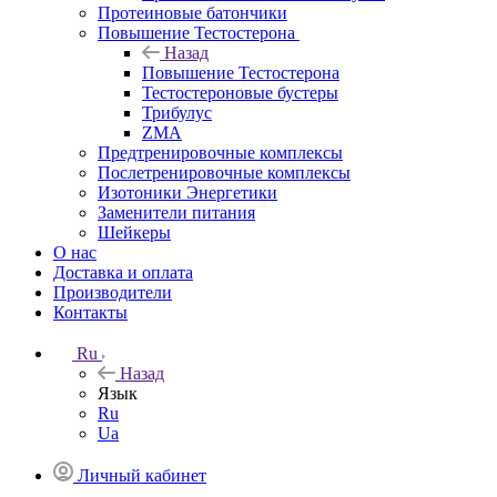
Протеиновые батончики
Повышение Тестостерона
Назад
Повышение Тестостерона
Тестостероновые бустеры
Трибулус
ZMA
Предтренировочные комплексы
Послетренировочные комплексы
Изотоники Энергетики
Заменители питания
Шейкеры
О нас
Доставка и оплата
Производители
Контакты
Ru
Назад
Язык
Ru
Ua
Личный кабинет