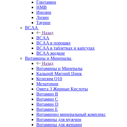
Глютамин
HMB
Инозин
Лизин
Таурин
BCAA
Назад
BCAA
BCAA в порошке
BCAA в таблетках и капсулах
BCAA жидкие
Витамины и Минералы
Назад
Витамины и Минералы
Кальций Магний Цинк
Коэнзим Q10
Мелатонин
Омега 3 Жирные Кислоты
Витамин B
Витамин C
Витамин D
Витамин E
Витаминно минеральный комплекс
Витамины для мужчин
Витамины для женщин