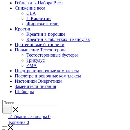
Гейнер для Набора Веса
Снижение веса
CLA
L-Карнитин
Жиросжигатели
Креатин
Креатин в порошке
Креатин в таблетках и капсулах
Протеиновые батончики
Повышение Тестостерона
Тестостероновые бустеры
Трибулус
ZMA
Предтренировочные комплексы
Послетренировочные комплексы
Изотоники Энергетики
Заменители питания
Шейкеры
Избранные товары
0
Корзина
0