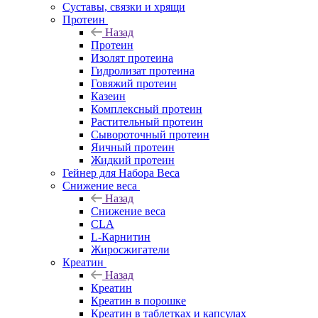
Суставы, связки и хрящи
Протеин
Назад
Протеин
Изолят протеина
Гидролизат протеина
Говяжий протеин
Казеин
Комплексный протеин
Растительный протеин
Сывороточный протеин
Яичный протеин
Жидкий протеин
Гейнер для Набора Веса
Снижение веса
Назад
Снижение веса
CLA
L-Карнитин
Жиросжигатели
Креатин
Назад
Креатин
Креатин в порошке
Креатин в таблетках и капсулах