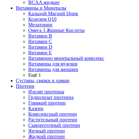
BCAA жидкие
Витамины и Минералы
Кальций Магний Цинк
Коэнзим Q10
Мелатонин
Омега 3 Жирные Кислоты
Витамин B
Витамин C
Витамин D
Витамин E
Витаминно минеральный комплекс
Витамины для мужчин
Витамины для женщин
Ещё 1
Суставы, связки и хрящи
Протеин
Изолят протеина
Гидролизат протеина
Говяжий протеин
Казеин
Комплексный протеин
Растительный протеин
Сывороточный протеин
Яичный протеин
Жидкий протеин