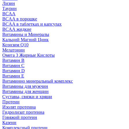
Лизин
Таурин
BCAA
BCAA в порошке
BCAA в таблетках и капсулах
BCAA жидкие
Витамины и Минералы
Кальций Магний Цинк
Коэнзим Q10
Мелатонин
Омега 3 Жирные Кислоты
Витамин B
Витамин C
Витамин D
Витамин E
Витаминно минеральный комплекс
Витамины для мужчин
Витамины для женщин
Суставы, связки и хрящи
Протеин
Изолят протеина
Гидролизат протеина
Говяжий протеин
Казеин
Комплексный протеин