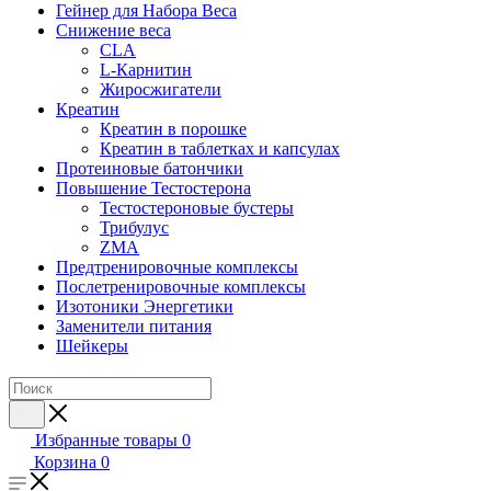
Гейнер для Набора Веса
Снижение веса
CLA
L-Карнитин
Жиросжигатели
Креатин
Креатин в порошке
Креатин в таблетках и капсулах
Протеиновые батончики
Повышение Тестостерона
Тестостероновые бустеры
Трибулус
ZMA
Предтренировочные комплексы
Послетренировочные комплексы
Изотоники Энергетики
Заменители питания
Шейкеры
Избранные товары
0
Корзина
0