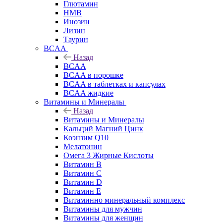
Глютамин
HMB
Инозин
Лизин
Таурин
BCAA
Назад
BCAA
BCAA в порошке
BCAA в таблетках и капсулах
BCAA жидкие
Витамины и Минералы
Назад
Витамины и Минералы
Кальций Магний Цинк
Коэнзим Q10
Мелатонин
Омега 3 Жирные Кислоты
Витамин B
Витамин C
Витамин D
Витамин E
Витаминно минеральный комплекс
Витамины для мужчин
Витамины для женщин