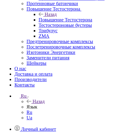
Протеиновые батончики
Повышение Тестостерона
Назад
Повышение Тестостерона
Тестостероновые бустеры
Трибулус
ZMA
Предтренировочные комплексы
Послетренировочные комплексы
Изотоники Энергетики
Заменители питания
Шейкеры
О нас
Доставка и оплата
Производители
Контакты
Ru
Назад
Язык
Ru
Ua
Личный кабинет