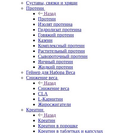
Суставы, связки и хрящи
Протеин
Назад
Протеин
Изолят протеина
Гидролизат протеина
Говяжий протеин
Казеин
Комплексный протеин
Растительный протеин
Сывороточный протеин
Яичный протеин
Жидкий протеин
Гейнер для Набора Веса
Снижение веса
Назад
Снижение веса
CLA
L-Карнитин
Жиросжигатели
Креатин
Назад
Креатин
Креатин в порошке
Креатин в таблетках и капсулах