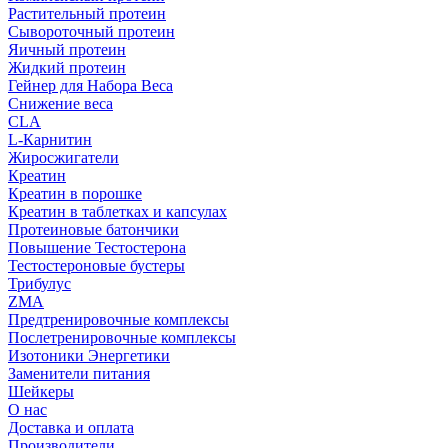
Растительный протеин
Сывороточный протеин
Яичный протеин
Жидкий протеин
Гейнер для Набора Веса
Снижение веса
CLA
L-Карнитин
Жиросжигатели
Креатин
Креатин в порошке
Креатин в таблетках и капсулах
Протеиновые батончики
Повышение Тестостерона
Тестостероновые бустеры
Трибулус
ZMA
Предтренировочные комплексы
Послетренировочные комплексы
Изотоники Энергетики
Заменители питания
Шейкеры
О нас
Доставка и оплата
Производители