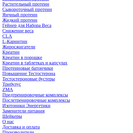
Растительный протеин
Сывороточный протеин
Яичный протеин
Жидкий протеин
Гейнер для Набора Веса
Снижение веса
CLA
L-Карнитин
Жиросжигатели
Креатин
Креатин в порошке
Креатин в таблетках и капсулах
Протеиновые батончики
Повышение Тестостерона
Тестостероновые бустеры
Трибулус
ZMA
Предтренировочные комплексы
Послетренировочные комплексы
Изотоники Энергетики
Заменители питания
Шейкеры
О нас
Доставка и оплата
Производители