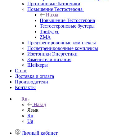
Протеиновые батончики
Повышение Тестостерона
Назад
Повышение Тестостерона
Тестостероновые бустеры
Трибулус
ZMA
Предтренировочные комплексы
Послетренировочные комплексы
Изотоники Энергетики
Заменители питания
Шейкеры
О нас
Доставка и оплата
Производители
Контакты
Ru
Назад
Язык
Ru
Ua
Личный кабинет