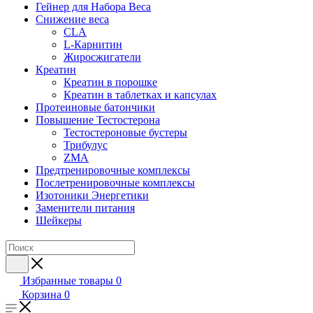
Гейнер для Набора Веса
Снижение веса
CLA
L-Карнитин
Жиросжигатели
Креатин
Креатин в порошке
Креатин в таблетках и капсулах
Протеиновые батончики
Повышение Тестостерона
Тестостероновые бустеры
Трибулус
ZMA
Предтренировочные комплексы
Послетренировочные комплексы
Изотоники Энергетики
Заменители питания
Шейкеры
Избранные товары
0
Корзина
0