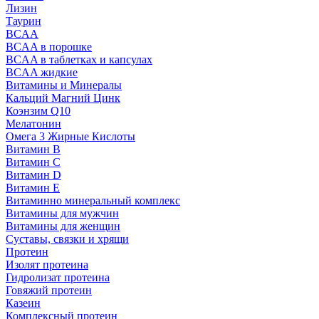
Лизин
Таурин
BCAA
BCAA в порошке
BCAA в таблетках и капсулах
BCAA жидкие
Витамины и Минералы
Кальций Магний Цинк
Коэнзим Q10
Мелатонин
Омега 3 Жирные Кислоты
Витамин B
Витамин C
Витамин D
Витамин E
Витаминно минеральный комплекс
Витамины для мужчин
Витамины для женщин
Суставы, связки и хрящи
Протеин
Изолят протеина
Гидролизат протеина
Говяжий протеин
Казеин
Комплексный протеин