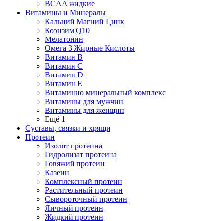
BCAA жидкие
Витамины и Минералы
Кальций Магний Цинк
Коэнзим Q10
Мелатонин
Омега 3 Жирные Кислоты
Витамин B
Витамин C
Витамин D
Витамин E
Витаминно минеральный комплекс
Витамины для мужчин
Витамины для женщин
Ещё 1
Суставы, связки и хрящи
Протеин
Изолят протеина
Гидролизат протеина
Говяжий протеин
Казеин
Комплексный протеин
Растительный протеин
Сывороточный протеин
Яичный протеин
Жидкий протеин