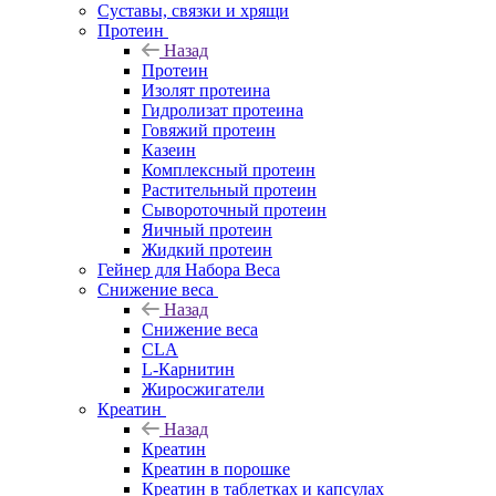
Суставы, связки и хрящи
Протеин
Назад
Протеин
Изолят протеина
Гидролизат протеина
Говяжий протеин
Казеин
Комплексный протеин
Растительный протеин
Сывороточный протеин
Яичный протеин
Жидкий протеин
Гейнер для Набора Веса
Снижение веса
Назад
Снижение веса
CLA
L-Карнитин
Жиросжигатели
Креатин
Назад
Креатин
Креатин в порошке
Креатин в таблетках и капсулах