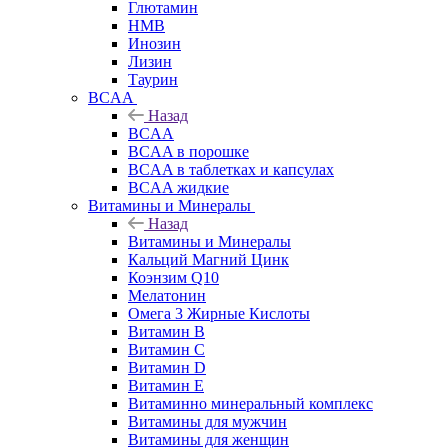
Глютамин
HMB
Инозин
Лизин
Таурин
BCAA
Назад
BCAA
BCAA в порошке
BCAA в таблетках и капсулах
BCAA жидкие
Витамины и Минералы
Назад
Витамины и Минералы
Кальций Магний Цинк
Коэнзим Q10
Мелатонин
Омега 3 Жирные Кислоты
Витамин B
Витамин C
Витамин D
Витамин E
Витаминно минеральный комплекс
Витамины для мужчин
Витамины для женщин