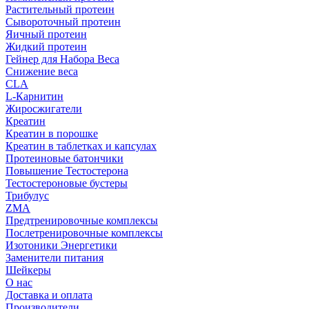
Растительный протеин
Сывороточный протеин
Яичный протеин
Жидкий протеин
Гейнер для Набора Веса
Снижение веса
CLA
L-Карнитин
Жиросжигатели
Креатин
Креатин в порошке
Креатин в таблетках и капсулах
Протеиновые батончики
Повышение Тестостерона
Тестостероновые бустеры
Трибулус
ZMA
Предтренировочные комплексы
Послетренировочные комплексы
Изотоники Энергетики
Заменители питания
Шейкеры
О нас
Доставка и оплата
Производители