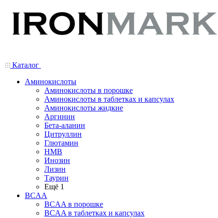
Каталог
Аминокислоты
Аминокислоты в порошке
Аминокислоты в таблетках и капсулах
Аминокислоты жидкие
Аргинин
Бета-аланин
Цитруллин
Глютамин
HMB
Инозин
Лизин
Таурин
Ещё 1
BCAA
BCAA в порошке
BCAA в таблетках и капсулах