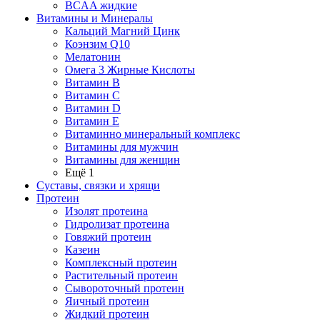
BCAA жидкие
Витамины и Минералы
Кальций Магний Цинк
Коэнзим Q10
Мелатонин
Омега 3 Жирные Кислоты
Витамин B
Витамин C
Витамин D
Витамин E
Витаминно минеральный комплекс
Витамины для мужчин
Витамины для женщин
Ещё 1
Суставы, связки и хрящи
Протеин
Изолят протеина
Гидролизат протеина
Говяжий протеин
Казеин
Комплексный протеин
Растительный протеин
Сывороточный протеин
Яичный протеин
Жидкий протеин