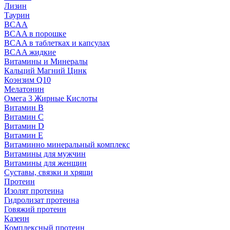
Лизин
Таурин
BCAA
BCAA в порошке
BCAA в таблетках и капсулах
BCAA жидкие
Витамины и Минералы
Кальций Магний Цинк
Коэнзим Q10
Мелатонин
Омега 3 Жирные Кислоты
Витамин B
Витамин C
Витамин D
Витамин E
Витаминно минеральный комплекс
Витамины для мужчин
Витамины для женщин
Суставы, связки и хрящи
Протеин
Изолят протеина
Гидролизат протеина
Говяжий протеин
Казеин
Комплексный протеин