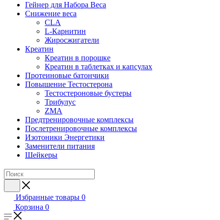
Гейнер для Набора Веса
Снижение веса
CLA
L-Карнитин
Жиросжигатели
Креатин
Креатин в порошке
Креатин в таблетках и капсулах
Протеиновые батончики
Повышение Тестостерона
Тестостероновые бустеры
Трибулус
ZMA
Предтренировочные комплексы
Послетренировочные комплексы
Изотоники Энергетики
Заменители питания
Шейкеры
Избранные товары
0
Корзина
0