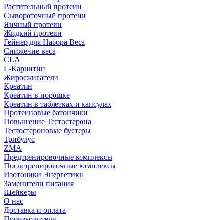
Растительный протеин
Сывороточный протеин
Яичный протеин
Жидкий протеин
Гейнер для Набора Веса
Снижение веса
CLA
L-Карнитин
Жиросжигатели
Креатин
Креатин в порошке
Креатин в таблетках и капсулах
Протеиновые батончики
Повышение Тестостерона
Тестостероновые бустеры
Трибулус
ZMA
Предтренировочные комплексы
Послетренировочные комплексы
Изотоники Энергетики
Заменители питания
Шейкеры
О нас
Доставка и оплата
Производители