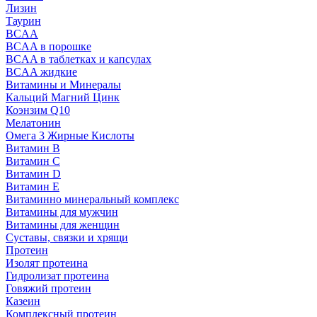
Лизин
Таурин
BCAA
BCAA в порошке
BCAA в таблетках и капсулах
BCAA жидкие
Витамины и Минералы
Кальций Магний Цинк
Коэнзим Q10
Мелатонин
Омега 3 Жирные Кислоты
Витамин B
Витамин C
Витамин D
Витамин E
Витаминно минеральный комплекс
Витамины для мужчин
Витамины для женщин
Суставы, связки и хрящи
Протеин
Изолят протеина
Гидролизат протеина
Говяжий протеин
Казеин
Комплексный протеин