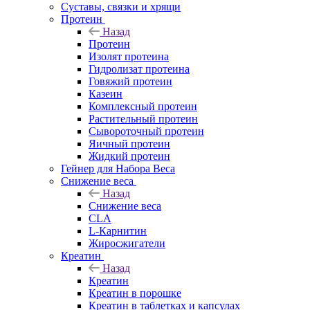
Суставы, связки и хрящи
Протеин
Назад
Протеин
Изолят протеина
Гидролизат протеина
Говяжий протеин
Казеин
Комплексный протеин
Растительный протеин
Сывороточный протеин
Яичный протеин
Жидкий протеин
Гейнер для Набора Веса
Снижение веса
Назад
Снижение веса
CLA
L-Карнитин
Жиросжигатели
Креатин
Назад
Креатин
Креатин в порошке
Креатин в таблетках и капсулах