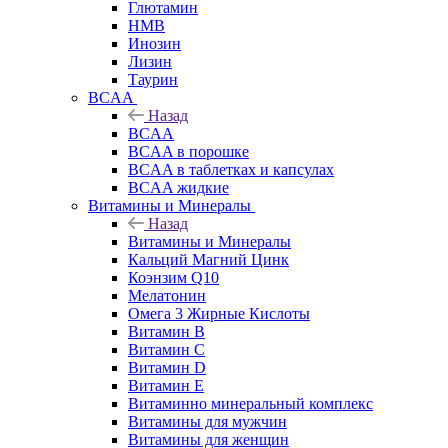
Глютамин
HMB
Инозин
Лизин
Таурин
BCAA
Назад
BCAA
BCAA в порошке
BCAA в таблетках и капсулах
BCAA жидкие
Витамины и Минералы
Назад
Витамины и Минералы
Кальций Магний Цинк
Коэнзим Q10
Мелатонин
Омега 3 Жирные Кислоты
Витамин B
Витамин C
Витамин D
Витамин E
Витаминно минеральный комплекс
Витамины для мужчин
Витамины для женщин