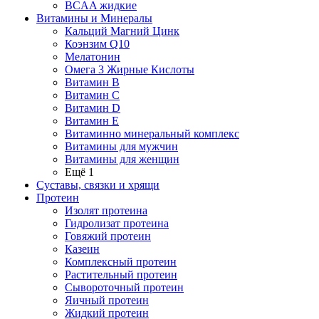
BCAA жидкие
Витамины и Минералы
Кальций Магний Цинк
Коэнзим Q10
Мелатонин
Омега 3 Жирные Кислоты
Витамин B
Витамин C
Витамин D
Витамин E
Витаминно минеральный комплекс
Витамины для мужчин
Витамины для женщин
Ещё 1
Суставы, связки и хрящи
Протеин
Изолят протеина
Гидролизат протеина
Говяжий протеин
Казеин
Комплексный протеин
Растительный протеин
Сывороточный протеин
Яичный протеин
Жидкий протеин