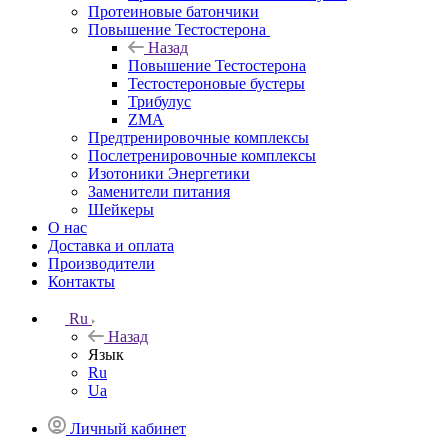
Протеиновые батончики
Повышение Тестостерона
Назад
Повышение Тестостерона
Тестостероновые бустеры
Трибулус
ZMA
Предтренировочные комплексы
Послетренировочные комплексы
Изотоники Энергетики
Заменители питания
Шейкеры
О нас
Доставка и оплата
Производители
Контакты
Ru
Назад
Язык
Ru
Ua
Личный кабинет