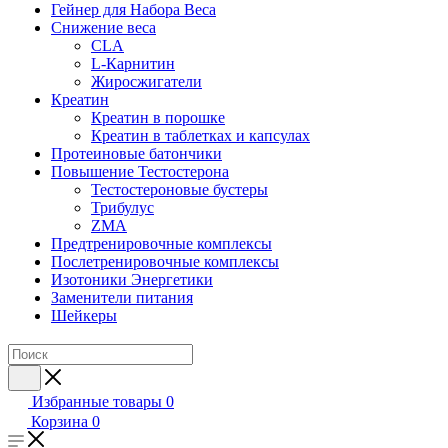
Гейнер для Набора Веса
Снижение веса
CLA
L-Карнитин
Жиросжигатели
Креатин
Креатин в порошке
Креатин в таблетках и капсулах
Протеиновые батончики
Повышение Тестостерона
Тестостероновые бустеры
Трибулус
ZMA
Предтренировочные комплексы
Послетренировочные комплексы
Изотоники Энергетики
Заменители питания
Шейкеры
Избранные товары
0
Корзина
0