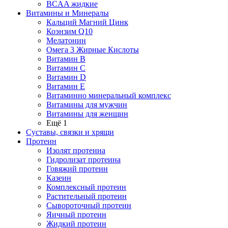
BCAA жидкие
Витамины и Минералы
Кальций Магний Цинк
Коэнзим Q10
Мелатонин
Омега 3 Жирные Кислоты
Витамин B
Витамин C
Витамин D
Витамин E
Витаминно минеральный комплекс
Витамины для мужчин
Витамины для женщин
Ещё 1
Суставы, связки и хрящи
Протеин
Изолят протеина
Гидролизат протеина
Говяжий протеин
Казеин
Комплексный протеин
Растительный протеин
Сывороточный протеин
Яичный протеин
Жидкий протеин