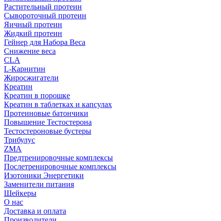
Растительный протеин
Сывороточный протеин
Яичный протеин
Жидкий протеин
Гейнер для Набора Веса
Снижение веса
CLA
L-Карнитин
Жиросжигатели
Креатин
Креатин в порошке
Креатин в таблетках и капсулах
Протеиновые батончики
Повышение Тестостерона
Тестостероновые бустеры
Трибулус
ZMA
Предтренировочные комплексы
Послетренировочные комплексы
Изотоники Энергетики
Заменители питания
Шейкеры
О нас
Доставка и оплата
Производители