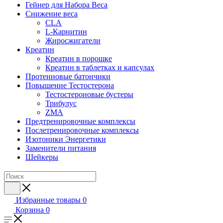
Гейнер для Набора Веса
Снижение веса
CLA
L-Карнитин
Жиросжигатели
Креатин
Креатин в порошке
Креатин в таблетках и капсулах
Протеиновые батончики
Повышение Тестостерона
Тестостероновые бустеры
Трибулус
ZMA
Предтренировочные комплексы
Послетренировочные комплексы
Изотоники Энергетики
Заменители питания
Шейкеры
Избранные товары
0
Корзина
0