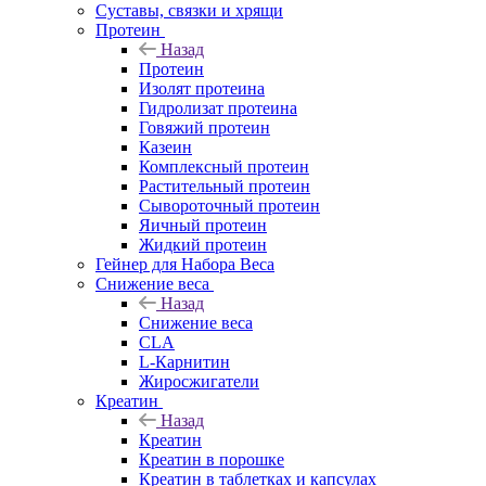
Суставы, связки и хрящи
Протеин
Назад
Протеин
Изолят протеина
Гидролизат протеина
Говяжий протеин
Казеин
Комплексный протеин
Растительный протеин
Сывороточный протеин
Яичный протеин
Жидкий протеин
Гейнер для Набора Веса
Снижение веса
Назад
Снижение веса
CLA
L-Карнитин
Жиросжигатели
Креатин
Назад
Креатин
Креатин в порошке
Креатин в таблетках и капсулах