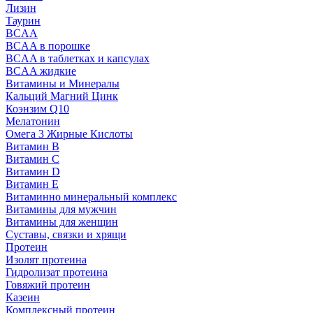
Лизин
Таурин
BCAA
BCAA в порошке
BCAA в таблетках и капсулах
BCAA жидкие
Витамины и Минералы
Кальций Магний Цинк
Коэнзим Q10
Мелатонин
Омега 3 Жирные Кислоты
Витамин B
Витамин C
Витамин D
Витамин E
Витаминно минеральный комплекс
Витамины для мужчин
Витамины для женщин
Суставы, связки и хрящи
Протеин
Изолят протеина
Гидролизат протеина
Говяжий протеин
Казеин
Комплексный протеин