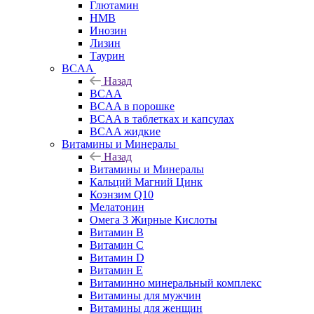
Глютамин
HMB
Инозин
Лизин
Таурин
BCAA
Назад
BCAA
BCAA в порошке
BCAA в таблетках и капсулах
BCAA жидкие
Витамины и Минералы
Назад
Витамины и Минералы
Кальций Магний Цинк
Коэнзим Q10
Мелатонин
Омега 3 Жирные Кислоты
Витамин B
Витамин C
Витамин D
Витамин E
Витаминно минеральный комплекс
Витамины для мужчин
Витамины для женщин