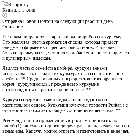
В корзину
Купить в 1 клик
Отправка Новой Почтой на следующий рабочий день
Описание
Если вам понравилось карри, то вы попробовали куркуму.
Это земляная, слегка ароматная специя, которая придает
блюду его фирменный ярко-желтый оттенок. И это дает
больше преимуществ, чем просто добавление цвета и аромата
к кулинарным изыскам.
Являясь частью семейства имбиря, куркума веками
использовалась в азиатских культурах из-за ее питательных
свойств. ** Среди активных ингредиентов этого древнего
корня - куркуминоиды, прежде всего куркумин -
антиоксиданты на растительной основе. **
Куркума содержит флавоноиды, антиоксиданты на
растительной основе. Куркумин куркумы гордости Puritan's с
биоперином помогает в общем состоянии вашего тела. **
Рекомендации по применению: взрослым принимать по
одной (1) капсуле от одного до двух раз в день, желательно во
время еды. Капсулу можно открыть и приготовить в виде чая.