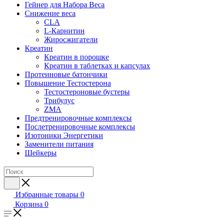
Гейнер для Набора Веса
Снижение веса
CLA
L-Карнитин
Жиросжигатели
Креатин
Креатин в порошке
Креатин в таблетках и капсулах
Протеиновые батончики
Повышение Тестостерона
Тестостероновые бустеры
Трибулус
ZMA
Предтренировочные комплексы
Послетренировочные комплексы
Изотоники Энергетики
Заменители питания
Шейкеры
Избранные товары
0
Корзина
0