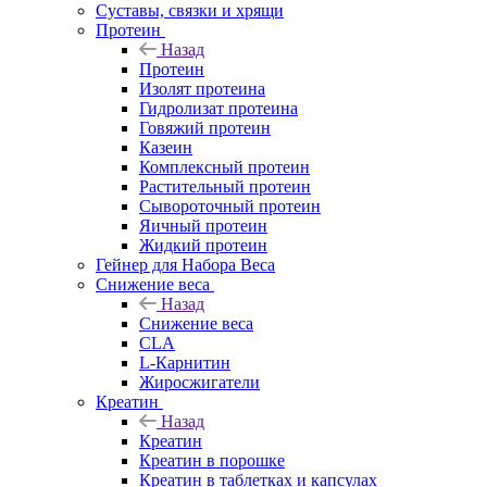
Суставы, связки и хрящи
Протеин
Назад
Протеин
Изолят протеина
Гидролизат протеина
Говяжий протеин
Казеин
Комплексный протеин
Растительный протеин
Сывороточный протеин
Яичный протеин
Жидкий протеин
Гейнер для Набора Веса
Снижение веса
Назад
Снижение веса
CLA
L-Карнитин
Жиросжигатели
Креатин
Назад
Креатин
Креатин в порошке
Креатин в таблетках и капсулах