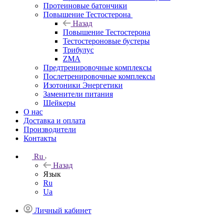
Протеиновые батончики
Повышение Тестостерона
Назад
Повышение Тестостерона
Тестостероновые бустеры
Трибулус
ZMA
Предтренировочные комплексы
Послетренировочные комплексы
Изотоники Энергетики
Заменители питания
Шейкеры
О нас
Доставка и оплата
Производители
Контакты
Ru
Назад
Язык
Ru
Ua
Личный кабинет