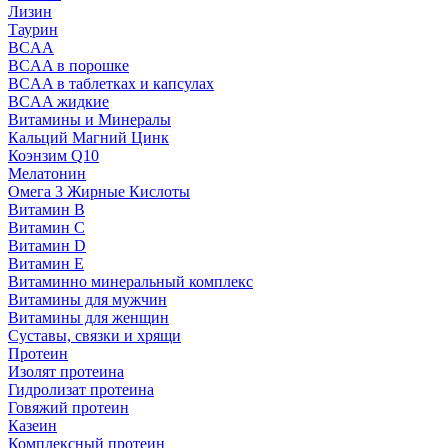
Лизин
Таурин
BCAA
BCAA в порошке
BCAA в таблетках и капсулах
BCAA жидкие
Витамины и Минералы
Кальций Магний Цинк
Коэнзим Q10
Мелатонин
Омега 3 Жирные Кислоты
Витамин B
Витамин C
Витамин D
Витамин E
Витаминно минеральный комплекс
Витамины для мужчин
Витамины для женщин
Суставы, связки и хрящи
Протеин
Изолят протеина
Гидролизат протеина
Говяжий протеин
Казеин
Комплексный протеин