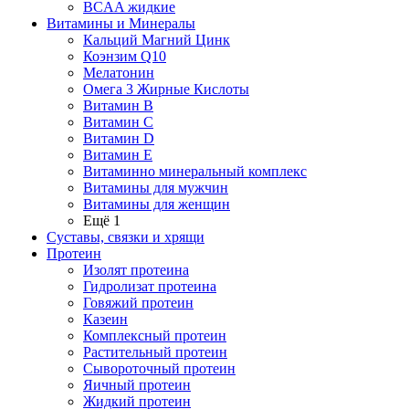
BCAA жидкие
Витамины и Минералы
Кальций Магний Цинк
Коэнзим Q10
Мелатонин
Омега 3 Жирные Кислоты
Витамин B
Витамин C
Витамин D
Витамин E
Витаминно минеральный комплекс
Витамины для мужчин
Витамины для женщин
Ещё 1
Суставы, связки и хрящи
Протеин
Изолят протеина
Гидролизат протеина
Говяжий протеин
Казеин
Комплексный протеин
Растительный протеин
Сывороточный протеин
Яичный протеин
Жидкий протеин