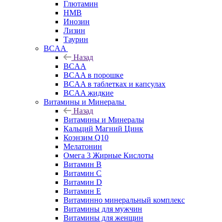
Глютамин
HMB
Инозин
Лизин
Таурин
BCAA
Назад
BCAA
BCAA в порошке
BCAA в таблетках и капсулах
BCAA жидкие
Витамины и Минералы
Назад
Витамины и Минералы
Кальций Магний Цинк
Коэнзим Q10
Мелатонин
Омега 3 Жирные Кислоты
Витамин B
Витамин C
Витамин D
Витамин E
Витаминно минеральный комплекс
Витамины для мужчин
Витамины для женщин