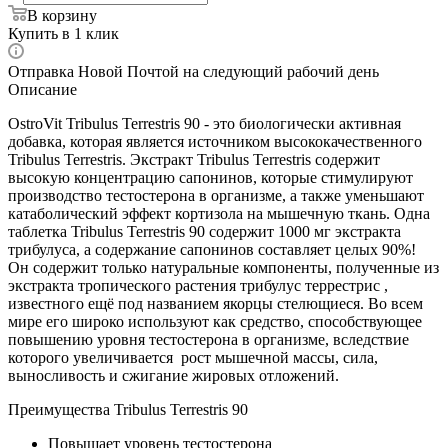
В корзину
Купить в 1 клик
Отправка Новой Почтой на следующий рабочий день
Описание
OstroVit Tribulus Terrestris 90 - это биологически активная
добавка, которая является источником высококачественного
Tribulus Terrestris. Экстракт Tribulus Terrestris содержит
высокую концентрацию сапонинов, которые стимулируют
производство тестостерона в организме, а также уменьшают
катаболический эффект кортизола на мышечную ткань. Одна
таблетка Tribulus Terrestris 90 содержит 1000 мг экстракта
трибулуса, а содержание сапонинов составляет целых 90%!
Он содержит только натуральные компоненты, полученные из
экстракта тропического растения трибулус террестрис ,
известного ещё под названием якорцы стелющиеся. Во всем
мире его широко используют как средство, способствующее
повышению уровня тестостерона в организме, вследствие
которого увеличивается рост мышечной массы, сила,
выносливость и сжигание жировых отложений.
Преимущества Tribulus Terrestris 90
Повышает уровень тестостерона