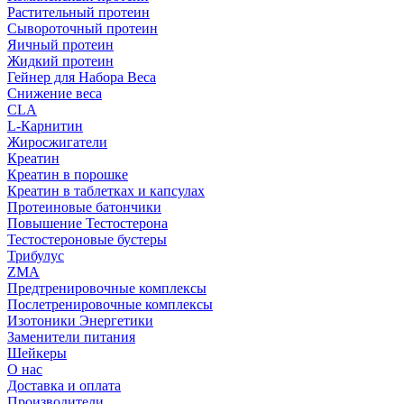
Растительный протеин
Сывороточный протеин
Яичный протеин
Жидкий протеин
Гейнер для Набора Веса
Снижение веса
CLA
L-Карнитин
Жиросжигатели
Креатин
Креатин в порошке
Креатин в таблетках и капсулах
Протеиновые батончики
Повышение Тестостерона
Тестостероновые бустеры
Трибулус
ZMA
Предтренировочные комплексы
Послетренировочные комплексы
Изотоники Энергетики
Заменители питания
Шейкеры
О нас
Доставка и оплата
Производители