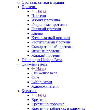
Суставы, связки и хрящи
Протеин
Назад
Протеин
Изолят протеина
Гидролизат протеина
Говяжий протеин
Казеин
Комплексный протеин
Растительный протеин
Сывороточный протеин
Яичный протеин
Жидкий протеин
Гейнер для Набора Веса
Снижение веса
Назад
Снижение веса
CLA
L-Карнитин
Жиросжигатели
Креатин
Назад
Креатин
Креатин в порошке
Креатин в таблетках и капсулах