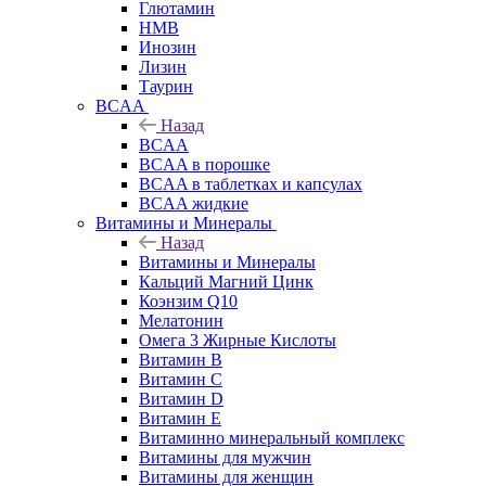
Глютамин
HMB
Инозин
Лизин
Таурин
BCAA
Назад
BCAA
BCAA в порошке
BCAA в таблетках и капсулах
BCAA жидкие
Витамины и Минералы
Назад
Витамины и Минералы
Кальций Магний Цинк
Коэнзим Q10
Мелатонин
Омега 3 Жирные Кислоты
Витамин B
Витамин C
Витамин D
Витамин E
Витаминно минеральный комплекс
Витамины для мужчин
Витамины для женщин