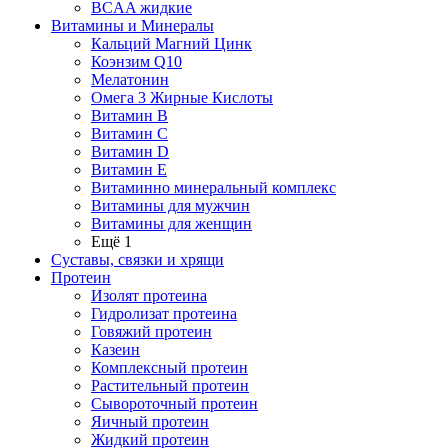
BCAA жидкие
Витамины и Минералы
Кальций Магний Цинк
Коэнзим Q10
Мелатонин
Омега 3 Жирные Кислоты
Витамин B
Витамин C
Витамин D
Витамин E
Витаминно минеральный комплекс
Витамины для мужчин
Витамины для женщин
Ещё 1
Суставы, связки и хрящи
Протеин
Изолят протеина
Гидролизат протеина
Говяжий протеин
Казеин
Комплексный протеин
Растительный протеин
Сывороточный протеин
Яичный протеин
Жидкий протеин