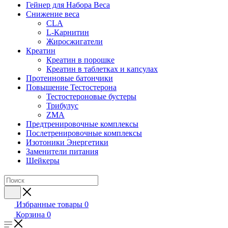
Гейнер для Набора Веса
Снижение веса
CLA
L-Карнитин
Жиросжигатели
Креатин
Креатин в порошке
Креатин в таблетках и капсулах
Протеиновые батончики
Повышение Тестостерона
Тестостероновые бустеры
Трибулус
ZMA
Предтренировочные комплексы
Послетренировочные комплексы
Изотоники Энергетики
Заменители питания
Шейкеры
Избранные товары
0
Корзина
0