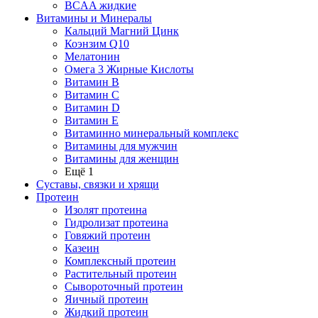
BCAA жидкие
Витамины и Минералы
Кальций Магний Цинк
Коэнзим Q10
Мелатонин
Омега 3 Жирные Кислоты
Витамин B
Витамин C
Витамин D
Витамин E
Витаминно минеральный комплекс
Витамины для мужчин
Витамины для женщин
Ещё 1
Суставы, связки и хрящи
Протеин
Изолят протеина
Гидролизат протеина
Говяжий протеин
Казеин
Комплексный протеин
Растительный протеин
Сывороточный протеин
Яичный протеин
Жидкий протеин