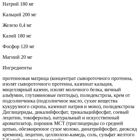
Натрий 180 мг
Кальций 200 мг
Железо 0,4 мг
Калий 180 мг
Фосфор 120 мг
Магний 20 мг
Ингредиенты
протеиновая матрица (концентрат сывороточного протеина,
изолят сывороточного протеина, казеинат кальция,
мицеллярный казеин, изолят молочного белка, яичный
альбумин, глутаминовые пептиды), полидекстроза, крем от
подсолнечника (подсолнечное масло, сухие вещества
кукурузного сиропа, казеинат натрия и моно), полидекстроза
Диглицериды, дикалийфосфат, трикальцийфосфат, соевый
лецитин, токоферолы), натуральный и искусственный
ароматизатор, порошок МСТ (триглицериды со средней
цепью, обезжиренное сухое молоко, динатрийфосфат, диоксид
кремния), лецитин, целлюлозо-камедь, соль, сульфат желтого