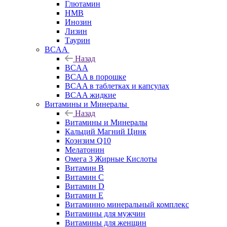
Глютамин
HMB
Инозин
Лизин
Таурин
BCAA
Назад
BCAA
BCAA в порошке
BCAA в таблетках и капсулах
BCAA жидкие
Витамины и Минералы
Назад
Витамины и Минералы
Кальций Магний Цинк
Коэнзим Q10
Мелатонин
Омега 3 Жирные Кислоты
Витамин B
Витамин C
Витамин D
Витамин E
Витаминно минеральный комплекс
Витамины для мужчин
Витамины для женщин