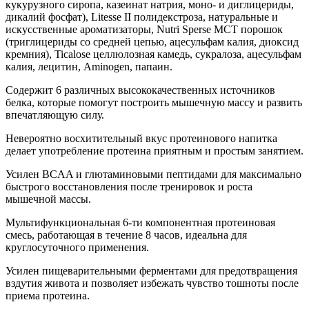
кукурузного сиропа, казеинат натрия, моно- и диглицериды,
дикалий фосфат), Litesse II полидекстроза, натуральные и
искусственные ароматизаторы, Nutri Sperse MCT порошок
(триглицериды со средней цепью, ацесульфам калия, диоксид
кремния), Ticalose целлюлозная камедь, сукралоза, ацесульфам
калия, лецитин, Aminogen, папаин.
Содержит 6 различных высококачественных источников
белка, которые помогут построить мышечную массу и развить
впечатляющую силу.
Невероятно восхитительный вкус протеинового напитка
делает употребление протеина приятным и простым занятием.
Усилен BCAA и глютаминовыми пептидами для максимально
быстрого восстановления после тренировок и роста
мышечной массы.
Мультифункциональная 6-ти компонентная протеиновая
смесь, работающая в течение 8 часов, идеальна для
круглосуточного применения.
Усилен пищеварительными ферментами для предотвращения
вздутия живота и позволяет избежать чувство тошноты после
приема протеина.