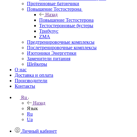
Протеиновые батончики
Повышение Тестостерона
Назад
Повышение Тестостерона
Тестостероновые бустеры
Трибулус
ZMA
Предтренировочные комплексы
Послетренировочные комплексы
Изотоники Энергетики
Заменители питания
Шейкеры
О нас
Доставка и оплата
Производители
Контакты
Ru
Назад
Язык
Ru
Ua
Личный кабинет