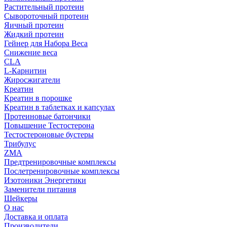
Растительный протеин
Сывороточный протеин
Яичный протеин
Жидкий протеин
Гейнер для Набора Веса
Снижение веса
CLA
L-Карнитин
Жиросжигатели
Креатин
Креатин в порошке
Креатин в таблетках и капсулах
Протеиновые батончики
Повышение Тестостерона
Тестостероновые бустеры
Трибулус
ZMA
Предтренировочные комплексы
Послетренировочные комплексы
Изотоники Энергетики
Заменители питания
Шейкеры
О нас
Доставка и оплата
Производители