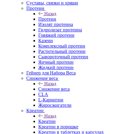
Суставы, связки и хрящи
Протеин
Назад
Протеин
Изолят протеина
Гидролизат протеина
Говяжий протеин
Казеин
Комплексный протеин
Растительный протеин
Сывороточный протеин
Яичный протеин
Жидкий протеин
Гейнер для Набора Веса
Снижение веса
Назад
Снижение веса
CLA
L-Карнитин
Жиросжигатели
Креатин
Назад
Креатин
Креатин в порошке
Креатин в таблетках и капсулах