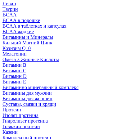
Лизин
Таурин
BCAA
BCAA в порошке
BCAA в таблетках и капсулах
BCAA жидкие
Витамины и Минералы
Кальций Магний Цинк
Коэнзим Q10
Мелатонин
Омега 3 Жирные Кислоты
Витамин B
Витамин C
Витамин D
Витамин E
Витаминно минеральный комплекс
Витамины для мужчин
Витамины для женщин
Суставы, связки и хрящи
Протеин
Изолят протеина
Гидролизат протеина
Говяжий протеин
Казеин
Комплексный протеин