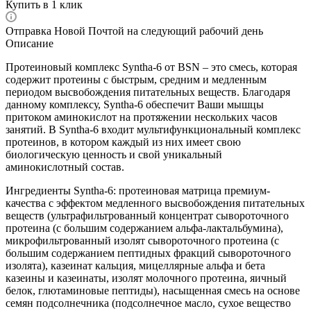
Купить в 1 клик
Отправка Новой Почтой на следующий рабочий день
Описание
Протеиновый комплекс Syntha-6 от BSN – это смесь, которая
содержит протеины с быстрым, средним и медленным
периодом высвобождения питательных веществ. Благодаря
данному комплексу, Syntha-6 обеспечит Ваши мышцы
притоком аминокислот на протяжении нескольких часов
занятий. В Syntha-6 входит мультифункциональный комплекс
протеинов, в котором каждый из них имеет свою
биологическую ценность и свой уникальный
аминокислотный состав.
Ингредиенты Syntha-6: протеиновая матрица премиум-
качества с эффектом медленного высвобождения питательных
веществ (ультрафильтрованный концентрат сывороточного
протеина (с большим содержанием альфа-лактальбумина),
микрофильтрованный изолят сывороточного протеина (с
большим содержанием пептидных фракций сывороточного
изолята), казеинат кальция, мицеллярные альфа и бета
казеины и казеинаты, изолят молочного протеина, яичный
белок, глютаминовые пептиды), насыщенная смесь на основе
семян подсолнечника (подсолнечное масло, сухое вещество