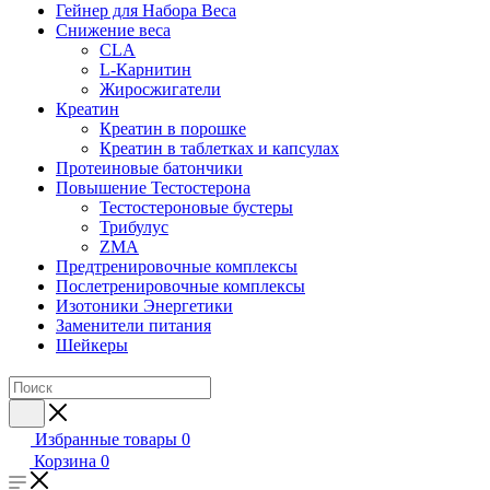
Гейнер для Набора Веса
Снижение веса
CLA
L-Карнитин
Жиросжигатели
Креатин
Креатин в порошке
Креатин в таблетках и капсулах
Протеиновые батончики
Повышение Тестостерона
Тестостероновые бустеры
Трибулус
ZMA
Предтренировочные комплексы
Послетренировочные комплексы
Изотоники Энергетики
Заменители питания
Шейкеры
Избранные товары
0
Корзина
0