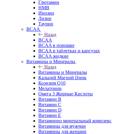
Глютамин
HMB
Инозин
Лизин
Таурин
BCAA
Назад
BCAA
BCAA в порошке
BCAA в таблетках и капсулах
BCAA жидкие
Витамины и Минералы
Назад
Витамины и Минералы
Кальций Магний Цинк
Коэнзим Q10
Мелатонин
Омега 3 Жирные Кислоты
Витамин B
Витамин C
Витамин D
Витамин E
Витаминно минеральный комплекс
Витамины для мужчин
Витамины для женщин