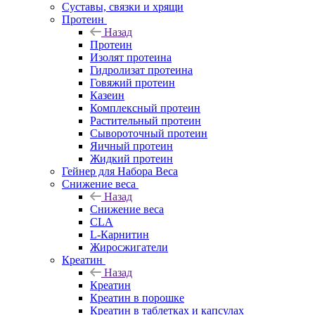
Суставы, связки и хрящи
Протеин
Назад
Протеин
Изолят протеина
Гидролизат протеина
Говяжий протеин
Казеин
Комплексный протеин
Растительный протеин
Сывороточный протеин
Яичный протеин
Жидкий протеин
Гейнер для Набора Веса
Снижение веса
Назад
Снижение веса
CLA
L-Карнитин
Жиросжигатели
Креатин
Назад
Креатин
Креатин в порошке
Креатин в таблетках и капсулах