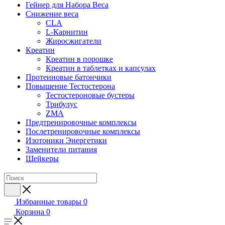
Гейнер для Набора Веса
Снижение веса
CLA
L-Карнитин
Жиросжигатели
Креатин
Креатин в порошке
Креатин в таблетках и капсулах
Протеиновые батончики
Повышение Тестостерона
Тестостероновые бустеры
Трибулус
ZMA
Предтренировочные комплексы
Послетренировочные комплексы
Изотоники Энергетики
Заменители питания
Шейкеры
Избранные товары
0
Корзина
0