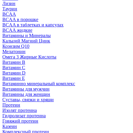
Лизин
Таурин
BCAA
BCAA в порошке
BCAA в таблетках и капсулах
BCAA жидкие
Витамины и Минералы
Кальций Магний Цинк
Коэнзим Q10
Мелатонин
Омега 3 Жирные Кислоты
Витамин B
Витамин C
Витамин D
Витамин E
Витаминно минеральный комплекс
Витамины для мужчин
Витамины для женщин
Суставы, связки и хрящи
Протеин
Изолят протеина
Гидролизат протеина
Говяжий протеин
Казеин
Комплексный протеин