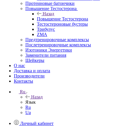
Протеиновые батончики
Повышение Тестостерона
Назад
Повышение Тестостерона
Тестостероновые бустеры
Трибулус
ZMA
Предтренировочные комплексы
Послетренировочные комплексы
Изотоники Энергетики
Заменители питания
Шейкеры
О нас
Доставка и оплата
Производители
Контакты
Ru
Назад
Язык
Ru
Ua
Личный кабинет