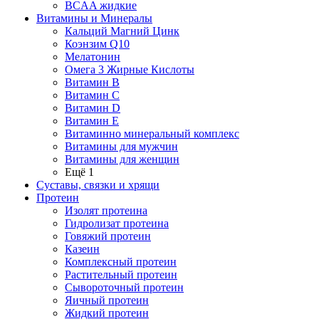
BCAA жидкие
Витамины и Минералы
Кальций Магний Цинк
Коэнзим Q10
Мелатонин
Омега 3 Жирные Кислоты
Витамин B
Витамин C
Витамин D
Витамин E
Витаминно минеральный комплекс
Витамины для мужчин
Витамины для женщин
Ещё 1
Суставы, связки и хрящи
Протеин
Изолят протеина
Гидролизат протеина
Говяжий протеин
Казеин
Комплексный протеин
Растительный протеин
Сывороточный протеин
Яичный протеин
Жидкий протеин