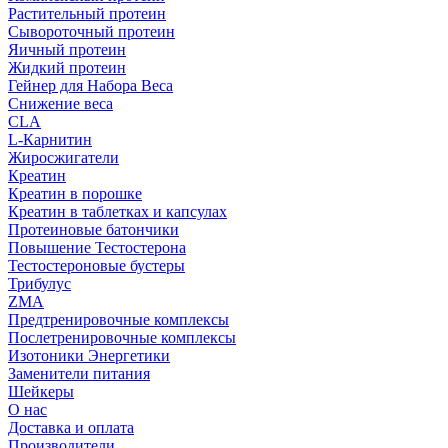
Растительный протеин
Сывороточный протеин
Яичный протеин
Жидкий протеин
Гейнер для Набора Веса
Снижение веса
CLA
L-Карнитин
Жиросжигатели
Креатин
Креатин в порошке
Креатин в таблетках и капсулах
Протеиновые батончики
Повышение Тестостерона
Тестостероновые бустеры
Трибулус
ZMA
Предтренировочные комплексы
Послетренировочные комплексы
Изотоники Энергетики
Заменители питания
Шейкеры
О нас
Доставка и оплата
Производители