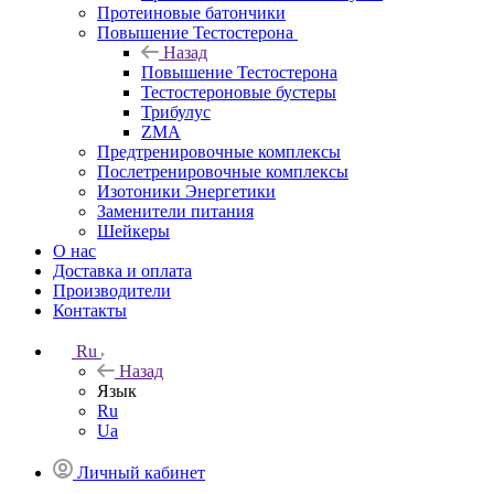
Протеиновые батончики
Повышение Тестостерона
Назад
Повышение Тестостерона
Тестостероновые бустеры
Трибулус
ZMA
Предтренировочные комплексы
Послетренировочные комплексы
Изотоники Энергетики
Заменители питания
Шейкеры
О нас
Доставка и оплата
Производители
Контакты
Ru
Назад
Язык
Ru
Ua
Личный кабинет