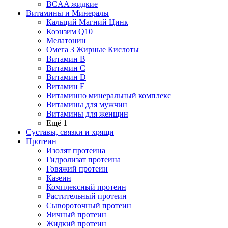
BCAA жидкие
Витамины и Минералы
Кальций Магний Цинк
Коэнзим Q10
Мелатонин
Омега 3 Жирные Кислоты
Витамин B
Витамин C
Витамин D
Витамин E
Витаминно минеральный комплекс
Витамины для мужчин
Витамины для женщин
Ещё 1
Суставы, связки и хрящи
Протеин
Изолят протеина
Гидролизат протеина
Говяжий протеин
Казеин
Комплексный протеин
Растительный протеин
Сывороточный протеин
Яичный протеин
Жидкий протеин