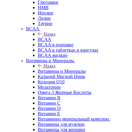
Глютамин
HMB
Инозин
Лизин
Таурин
BCAA
Назад
BCAA
BCAA в порошке
BCAA в таблетках и капсулах
BCAA жидкие
Витамины и Минералы
Назад
Витамины и Минералы
Кальций Магний Цинк
Коэнзим Q10
Мелатонин
Омега 3 Жирные Кислоты
Витамин B
Витамин C
Витамин D
Витамин E
Витаминно минеральный комплекс
Витамины для мужчин
Витамины для женщин