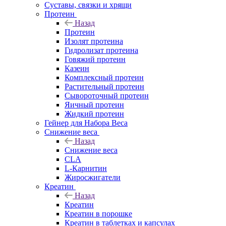
Суставы, связки и хрящи
Протеин
Назад
Протеин
Изолят протеина
Гидролизат протеина
Говяжий протеин
Казеин
Комплексный протеин
Растительный протеин
Сывороточный протеин
Яичный протеин
Жидкий протеин
Гейнер для Набора Веса
Снижение веса
Назад
Снижение веса
CLA
L-Карнитин
Жиросжигатели
Креатин
Назад
Креатин
Креатин в порошке
Креатин в таблетках и капсулах