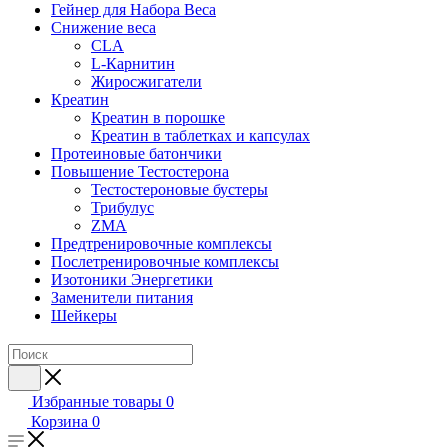
Гейнер для Набора Веса
Снижение веса
CLA
L-Карнитин
Жиросжигатели
Креатин
Креатин в порошке
Креатин в таблетках и капсулах
Протеиновые батончики
Повышение Тестостерона
Тестостероновые бустеры
Трибулус
ZMA
Предтренировочные комплексы
Послетренировочные комплексы
Изотоники Энергетики
Заменители питания
Шейкеры
Избранные товары
0
Корзина
0