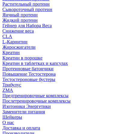
Растительный протеин
Сывороточный протеин
Яичный протеин
Жидкий протеин
Гейнер для Набора Веса
Снижение веса
CLA
L-Карнитин
Жиросжигатели
Креатин
Креатин в порошке
Креатин в таблетках и капсулах
Протеиновые батончики
Повышение Тестостерона
Тестостероновые бустеры
Трибулус
ZMA
Предтренировочные комплексы
Послетренировочные комплексы
Изотоники Энергетики
Заменители питания
Шейкеры
О нас
Доставка и оплата
Производители