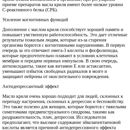
приеме препаратов масла криля имеют более низкие уровни
С-реактивного белка (СРБ).
Усиление когнитивных функций
Дополнение с маслом криля способствует хорошей памяти и
повышает умственную работоспособность. Это дает отличные
результаты пожилым людям, которые из-за старения
организма борются с когнитивными нарушениями. В первую
очередь за это отвечают омега-3 кислоты и фосфолипиды,
которые предпочтительно плавают в условиях клеточных
мембран и передачи нервных импульсов. В свою очередь,
антиоксиданты, такие как витамин Е или астаксантин,
уменьшают избыток свободных радикалов в мозге и
защищают нейроны от окислительного повреждения.
Антидепрессантный эффект
Масло криля очень хорошо подходит для людей, склонных к
перепаду настроения, склонных к депрессии и беспокойству.
Это также полезно для женщин, которые борются с тяжелыми
симптомами предменструального синдрома, такими как
раздражительность, плач, депрессия. Исследователи
предполагают, что высокое содержание эйкозапентаеновой
кислоты является причиной антидепрессивного эффекта