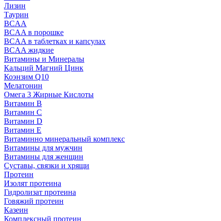
Лизин
Таурин
BCAA
BCAA в порошке
BCAA в таблетках и капсулах
BCAA жидкие
Витамины и Минералы
Кальций Магний Цинк
Коэнзим Q10
Мелатонин
Омега 3 Жирные Кислоты
Витамин B
Витамин C
Витамин D
Витамин E
Витаминно минеральный комплекс
Витамины для мужчин
Витамины для женщин
Суставы, связки и хрящи
Протеин
Изолят протеина
Гидролизат протеина
Говяжий протеин
Казеин
Комплексный протеин