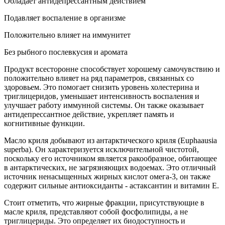
Обладает антидепрессантным действием
Подавляет воспаление в организме
Положительно влияет на иммунитет
Без рыбного послевкусия и аромата
Продукт всесторонне способствует хорошему самочувствию и
положительно влияет на ряд параметров, связанных со
здоровьем. Это помогает снизить уровень холестерина и
триглицеридов, уменьшает интенсивность воспаления и
улучшает работу иммунной системы. Он также оказывает
антидепрессантное действие, укрепляет память и
когнитивные функции.
Масло криля добывают из антарктического криля (Euphaausia
superba). Он характеризуется исключительной чистотой,
поскольку его источником является ракообразное, обитающее
в антарктических, не загрязняющих водоемах. Это отличный
источник ненасыщенных жирных кислот омега-3, он также
содержит сильные антиоксиданты - астаксантин и витамин Е.
Стоит отметить, что жирные фракции, присутствующие в
масле криля, представляют собой фосфолипиды, а не
триглицериды. Это определяет их биодоступность и