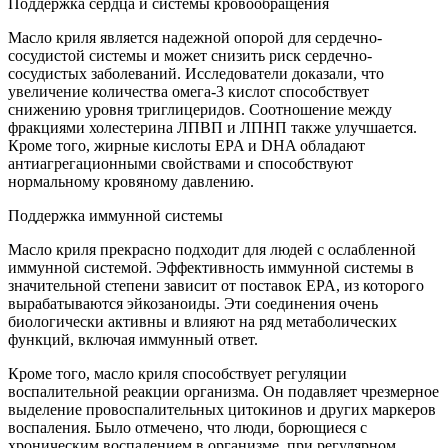
Поддержка сердца и системы кровообращения
Масло криля является надежной опорой для сердечно-
сосудистой системы и может снизить риск сердечно-
сосудистых заболеваний. Исследователи доказали, что
увеличение количества омега-3 кислот способствует
снижению уровня триглицеридов. Соотношение между
фракциями холестерина ЛПВП и ЛПНП также улучшается.
Кроме того, жирные кислоты EPA и DHA обладают
антиагрегационными свойствами и способствуют
нормальному кровяному давлению.
Поддержка иммунной системы
Масло криля прекрасно подходит для людей с ослабленной
иммунной системой. Эффективность иммунной системы в
значительной степени зависит от поставок EPA, из которого
вырабатываются эйкозаноиды. Эти соединения очень
биологически активны и влияют на ряд метаболических
функций, включая иммунный ответ.
Кроме того, масло криля способствует регуляции
воспалительной реакции организма. Он подавляет чрезмерное
выделение провоспалительных цитокинов и других маркеров
воспаления. Было отмечено, что люди, борющиеся с
хроническим воспалением в организме, при регулярном