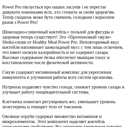
Power Pro піклується про наших ласунів і не перестає
дивувати новинками всіх, хто стежить за своїм здоров'ям.
Тепер сніданок може бути смачним, солодким і корисним
разом з Power Pro!
Шоколадно-сливочный коктейль с пользой для фигуры и
здоровья теперь существует! Это «Протеиновый смузи»
Shoko-cream от Healthy Meal Power Pro. Неповторимый вкус
коктейля напоминает шоколадный мусс с тем лишь отличием,
что имеет низкую калорийность и не содержит сахара.
Высокое содержание белка обеспечит мышцам тонус и
восстановление после физической активности.
Смузи содержит витаминный комплекс для укрепления
иммунитета и улучшения работы всех систем организма.
Нутриоза подавляет чувство голода, снижает уровень сахара и
улучшает работу пищеварительной системы.
Клетчатка помогает регулировать вес, уменьшает уровень
холестерина и очищает тело от токсинов.
Овсяные отруби содержат множество витаминов и
микроэлементов. Этот компонент наделяет коктейль
уникальными свойствами: Вы ощущаете длительное чувство