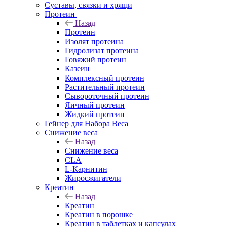
Суставы, связки и хрящи
Протеин
Назад
Протеин
Изолят протеина
Гидролизат протеина
Говяжий протеин
Казеин
Комплексный протеин
Растительный протеин
Сывороточный протеин
Яичный протеин
Жидкий протеин
Гейнер для Набора Веса
Снижение веса
Назад
Снижение веса
CLA
L-Карнитин
Жиросжигатели
Креатин
Назад
Креатин
Креатин в порошке
Креатин в таблетках и капсулах