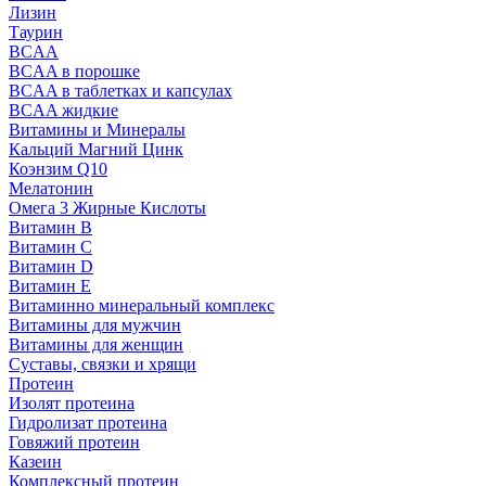
Лизин
Таурин
BCAA
BCAA в порошке
BCAA в таблетках и капсулах
BCAA жидкие
Витамины и Минералы
Кальций Магний Цинк
Коэнзим Q10
Мелатонин
Омега 3 Жирные Кислоты
Витамин B
Витамин C
Витамин D
Витамин E
Витаминно минеральный комплекс
Витамины для мужчин
Витамины для женщин
Суставы, связки и хрящи
Протеин
Изолят протеина
Гидролизат протеина
Говяжий протеин
Казеин
Комплексный протеин