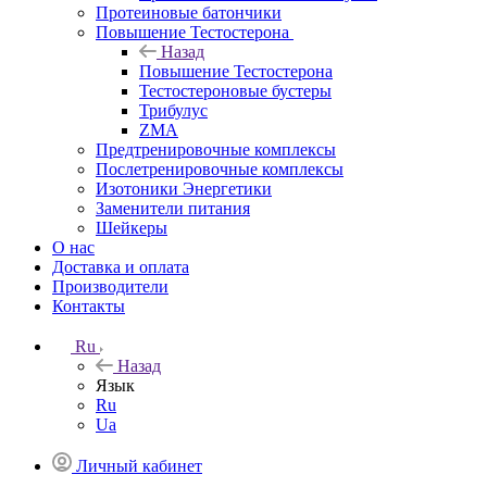
Протеиновые батончики
Повышение Тестостерона
Назад
Повышение Тестостерона
Тестостероновые бустеры
Трибулус
ZMA
Предтренировочные комплексы
Послетренировочные комплексы
Изотоники Энергетики
Заменители питания
Шейкеры
О нас
Доставка и оплата
Производители
Контакты
Ru
Назад
Язык
Ru
Ua
Личный кабинет