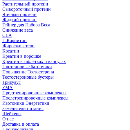
Растительный протеин
Сывороточный протеин
Яичный протеин
Жидкий протеин
Гейнер для Набора Веса
Снижение веса
CLA
L-Карнитин
Жиросжигатели
Креатин
Креатин в порошке
Креатин в таблетках и капсулах
Протеиновые батончики
Повышение Тестостерона
Тестостероновые бустеры
Трибулус
ZMA
Предтренировочные комплексы
Послетренировочные комплексы
Изотоники Энергетики
Заменители питания
Шейкеры
О нас
Доставка и оплата
Производители