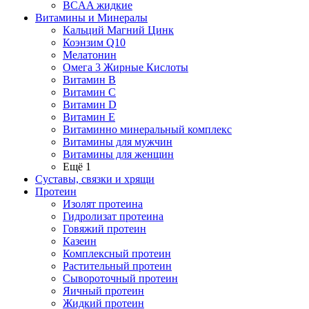
BCAA жидкие
Витамины и Минералы
Кальций Магний Цинк
Коэнзим Q10
Мелатонин
Омега 3 Жирные Кислоты
Витамин B
Витамин C
Витамин D
Витамин E
Витаминно минеральный комплекс
Витамины для мужчин
Витамины для женщин
Ещё 1
Суставы, связки и хрящи
Протеин
Изолят протеина
Гидролизат протеина
Говяжий протеин
Казеин
Комплексный протеин
Растительный протеин
Сывороточный протеин
Яичный протеин
Жидкий протеин