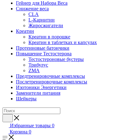
Гейнер для Набора Веса
Снижение веса
CLA
L-Карнитин
Жиросжигатели
Креатин
Креатин в порошке
Креатин в таблетках и капсулах
Протеиновые батончики
Повышение Тестостерона
Тестостероновые бустеры
Трибулус
ZMA
Предтренировочные комплексы
Послетренировочные комплексы
Изотоники Энергетики
Заменители питания
Шейкеры
Избранные товары
0
Корзина
0