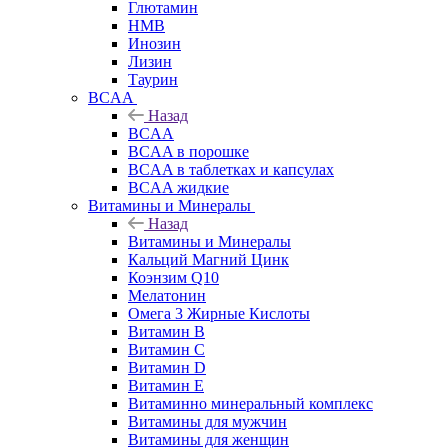
Глютамин
HMB
Инозин
Лизин
Таурин
BCAA
Назад
BCAA
BCAA в порошке
BCAA в таблетках и капсулах
BCAA жидкие
Витамины и Минералы
Назад
Витамины и Минералы
Кальций Магний Цинк
Коэнзим Q10
Мелатонин
Омега 3 Жирные Кислоты
Витамин B
Витамин C
Витамин D
Витамин E
Витаминно минеральный комплекс
Витамины для мужчин
Витамины для женщин