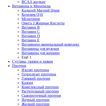
BCAA жидкие
Витамины и Минералы
Кальций Магний Цинк
Коэнзим Q10
Мелатонин
Омега 3 Жирные Кислоты
Витамин B
Витамин C
Витамин D
Витамин E
Витаминно минеральный комплекс
Витамины для мужчин
Витамины для женщин
Ещё 1
Суставы, связки и хрящи
Протеин
Изолят протеина
Гидролизат протеина
Говяжий протеин
Казеин
Комплексный протеин
Растительный протеин
Сывороточный протеин
Яичный протеин
Жидкий протеин