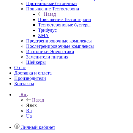
Протеиновые батончики
Повышение Тестостерона
Назад
Повышение Тестостерона
Тестостероновые бустеры
Трибулус
ZMA
Предтренировочные комплексы
Послетренировочные комплексы
Изотоники Энергетики
Заменители питания
Шейкеры
О нас
Доставка и оплата
Производители
Контакты
Ru
Назад
Язык
Ru
Ua
Личный кабинет