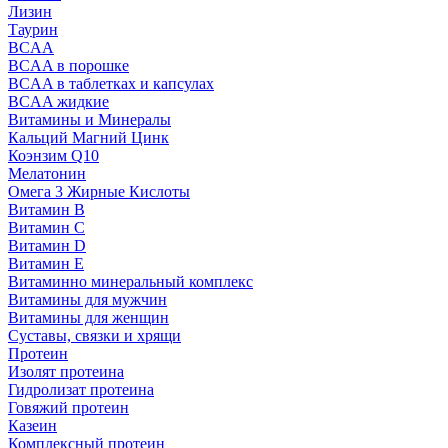
Лизин
Таурин
BCAA
BCAA в порошке
BCAA в таблетках и капсулах
BCAA жидкие
Витамины и Минералы
Кальций Магний Цинк
Коэнзим Q10
Мелатонин
Омега 3 Жирные Кислоты
Витамин B
Витамин C
Витамин D
Витамин E
Витаминно минеральный комплекс
Витамины для мужчин
Витамины для женщин
Суставы, связки и хрящи
Протеин
Изолят протеина
Гидролизат протеина
Говяжий протеин
Казеин
Комплексный протеин