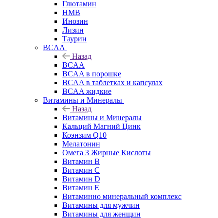
Глютамин
HMB
Инозин
Лизин
Таурин
BCAA
Назад
BCAA
BCAA в порошке
BCAA в таблетках и капсулах
BCAA жидкие
Витамины и Минералы
Назад
Витамины и Минералы
Кальций Магний Цинк
Коэнзим Q10
Мелатонин
Омега 3 Жирные Кислоты
Витамин B
Витамин C
Витамин D
Витамин E
Витаминно минеральный комплекс
Витамины для мужчин
Витамины для женщин