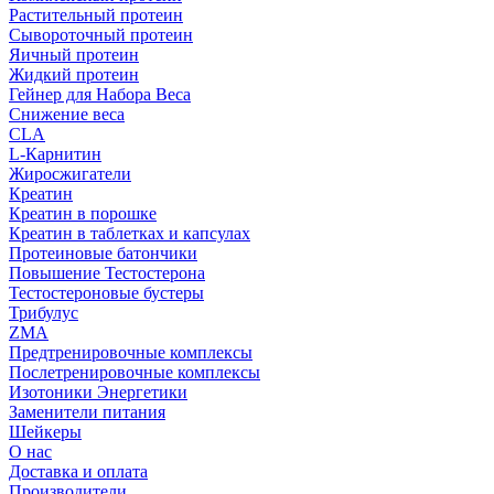
Растительный протеин
Сывороточный протеин
Яичный протеин
Жидкий протеин
Гейнер для Набора Веса
Снижение веса
CLA
L-Карнитин
Жиросжигатели
Креатин
Креатин в порошке
Креатин в таблетках и капсулах
Протеиновые батончики
Повышение Тестостерона
Тестостероновые бустеры
Трибулус
ZMA
Предтренировочные комплексы
Послетренировочные комплексы
Изотоники Энергетики
Заменители питания
Шейкеры
О нас
Доставка и оплата
Производители