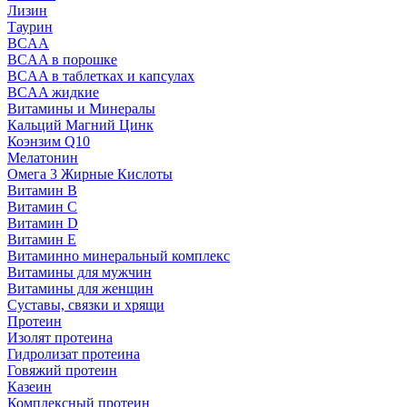
Лизин
Таурин
BCAA
BCAA в порошке
BCAA в таблетках и капсулах
BCAA жидкие
Витамины и Минералы
Кальций Магний Цинк
Коэнзим Q10
Мелатонин
Омега 3 Жирные Кислоты
Витамин B
Витамин C
Витамин D
Витамин E
Витаминно минеральный комплекс
Витамины для мужчин
Витамины для женщин
Суставы, связки и хрящи
Протеин
Изолят протеина
Гидролизат протеина
Говяжий протеин
Казеин
Комплексный протеин