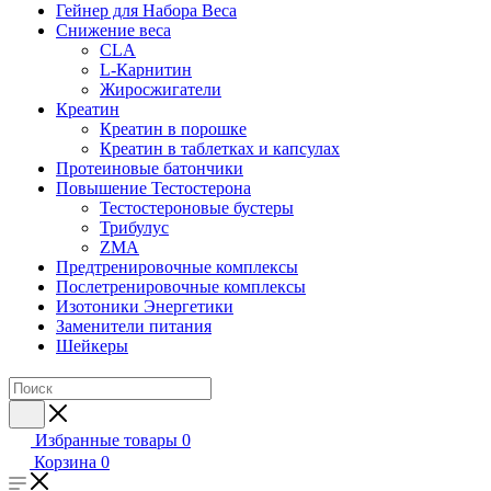
Гейнер для Набора Веса
Снижение веса
CLA
L-Карнитин
Жиросжигатели
Креатин
Креатин в порошке
Креатин в таблетках и капсулах
Протеиновые батончики
Повышение Тестостерона
Тестостероновые бустеры
Трибулус
ZMA
Предтренировочные комплексы
Послетренировочные комплексы
Изотоники Энергетики
Заменители питания
Шейкеры
Избранные товары
0
Корзина
0