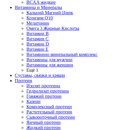
BCAA жидкие
Витамины и Минералы
Кальций Магний Цинк
Коэнзим Q10
Мелатонин
Омега 3 Жирные Кислоты
Витамин B
Витамин C
Витамин D
Витамин E
Витаминно минеральный комплекс
Витамины для мужчин
Витамины для женщин
Ещё 1
Суставы, связки и хрящи
Протеин
Изолят протеина
Гидролизат протеина
Говяжий протеин
Казеин
Комплексный протеин
Растительный протеин
Сывороточный протеин
Яичный протеин
Жидкий протеин