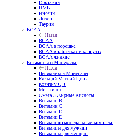
Глютамин
HMB
Инозин
Лизин
Таурин
BCAA
Назад
BCAA
BCAA в порошке
BCAA в таблетках и капсулах
BCAA жидкие
Витамины и Минералы
Назад
Витамины и Минералы
Кальций Магний Цинк
Коэнзим Q10
Мелатонин
Омега 3 Жирные Кислоты
Витамин B
Витамин C
Витамин D
Витамин E
Витаминно минеральный комплекс
Витамины для мужчин
Витамины для женщин