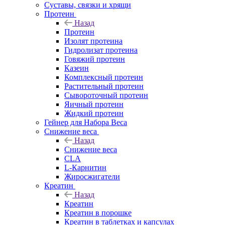
Суставы, связки и хрящи
Протеин
Назад
Протеин
Изолят протеина
Гидролизат протеина
Говяжий протеин
Казеин
Комплексный протеин
Растительный протеин
Сывороточный протеин
Яичный протеин
Жидкий протеин
Гейнер для Набора Веса
Снижение веса
Назад
Снижение веса
CLA
L-Карнитин
Жиросжигатели
Креатин
Назад
Креатин
Креатин в порошке
Креатин в таблетках и капсулах