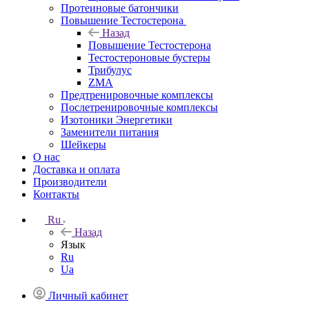
Протеиновые батончики
Повышение Тестостерона
Назад
Повышение Тестостерона
Тестостероновые бустеры
Трибулус
ZMA
Предтренировочные комплексы
Послетренировочные комплексы
Изотоники Энергетики
Заменители питания
Шейкеры
О нас
Доставка и оплата
Производители
Контакты
Ru
Назад
Язык
Ru
Ua
Личный кабинет