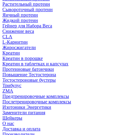
Растительный протеин
Сывороточный протеин
Яичный протеин
Жидкий протеин
Гейнер для Набора Веса
Снижение веса
CLA
L-Карнитин
Жиросжигатели
Креатин
Креатин в порошке
Креатин в таблетках и капсулах
Протеиновые батончики
Повышение Тестостерона
Тестостероновые бустеры
Трибулус
ZMA
Предтренировочные комплексы
Послетренировочные комплексы
Изотоники Энергетики
Заменители питания
Шейкеры
О нас
Доставка и оплата
Производители