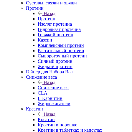
Суставы, связки и хрящи
Протеин
Назад
Протеин
Изолят протеина
Гидролизат протеина
Говяжий протеин
Казеин
Комплексный протеин
Растительный протеин
Сывороточный протеин
Яичный протеин
Жидкий протеин
Гейнер для Набора Веса
Снижение веса
Назад
Снижение веса
CLA
L-Карнитин
Жиросжигатели
Креатин
Назад
Креатин
Креатин в порошке
Креатин в таблетках и капсулах