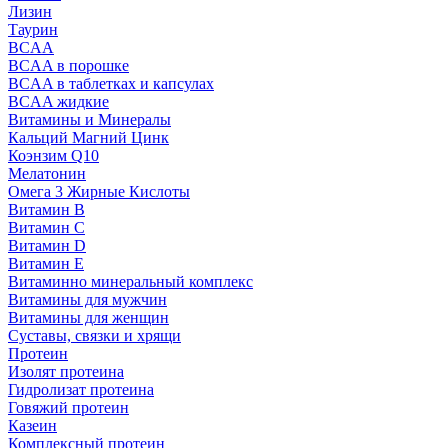
Лизин
Таурин
BCAA
BCAA в порошке
BCAA в таблетках и капсулах
BCAA жидкие
Витамины и Минералы
Кальций Магний Цинк
Коэнзим Q10
Мелатонин
Омега 3 Жирные Кислоты
Витамин B
Витамин C
Витамин D
Витамин E
Витаминно минеральный комплекс
Витамины для мужчин
Витамины для женщин
Суставы, связки и хрящи
Протеин
Изолят протеина
Гидролизат протеина
Говяжий протеин
Казеин
Комплексный протеин