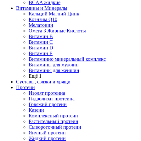
BCAA жидкие
Витамины и Минералы
Кальций Магний Цинк
Коэнзим Q10
Мелатонин
Омега 3 Жирные Кислоты
Витамин B
Витамин C
Витамин D
Витамин E
Витаминно минеральный комплекс
Витамины для мужчин
Витамины для женщин
Ещё 1
Суставы, связки и хрящи
Протеин
Изолят протеина
Гидролизат протеина
Говяжий протеин
Казеин
Комплексный протеин
Растительный протеин
Сывороточный протеин
Яичный протеин
Жидкий протеин