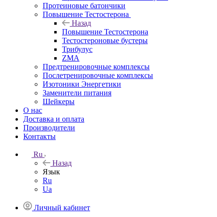
Протеиновые батончики
Повышение Тестостерона
Назад
Повышение Тестостерона
Тестостероновые бустеры
Трибулус
ZMA
Предтренировочные комплексы
Послетренировочные комплексы
Изотоники Энергетики
Заменители питания
Шейкеры
О нас
Доставка и оплата
Производители
Контакты
Ru
Назад
Язык
Ru
Ua
Личный кабинет