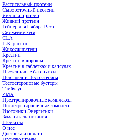
Растительный протеин
Сывороточный протеин
Яичный протеин
Жидкий протеин
Гейнер для Набора Веса
Снижение веса
CLA
L-Карнитин
Жиросжигатели
Креатин
Креатин в порошке
Креатин в таблетках и капсулах
Протеиновые батончики
Повышение Тестостерона
Тестостероновые бустеры
Трибулус
ZMA
Предтренировочные комплексы
Послетренировочные комплексы
Изотоники Энергетики
Заменители питания
Шейкеры
О нас
Доставка и оплата
Производители