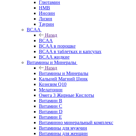
Глютамин
HMB
Инозин
Лизин
Таурин
BCAA
Назад
BCAA
BCAA в порошке
BCAA в таблетках и капсулах
BCAA жидкие
Витамины и Минералы
Назад
Витамины и Минералы
Кальций Магний Цинк
Коэнзим Q10
Мелатонин
Омега 3 Жирные Кислоты
Витамин B
Витамин C
Витамин D
Витамин E
Витаминно минеральный комплекс
Витамины для мужчин
Витамины для женщин