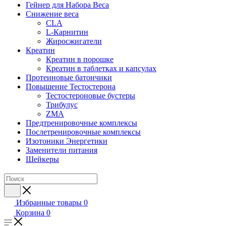
Гейнер для Набора Веса
Снижение веса
CLA
L-Карнитин
Жиросжигатели
Креатин
Креатин в порошке
Креатин в таблетках и капсулах
Протеиновые батончики
Повышение Тестостерона
Тестостероновые бустеры
Трибулус
ZMA
Предтренировочные комплексы
Послетренировочные комплексы
Изотоники Энергетики
Заменители питания
Шейкеры
Избранные товары
0
Корзина
0