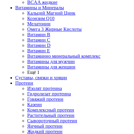
BCAA жидкие
Витамины и Минералы
Кальций Магний Цинк
Коэнзим Q10
Мелатонин
Омега 3 Жирные Кислоты
Витамин B
Витамин C
Витамин D
Витамин E
Витаминно минеральный комплекс
Витамины для мужчин
Витамины для женщин
Ещё 1
Суставы, связки и хрящи
Протеин
Изолят протеина
Гидролизат протеина
Говяжий протеин
Казеин
Комплексный протеин
Растительный протеин
Сывороточный протеин
Яичный протеин
Жидкий протеин