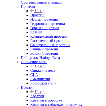
Суставы, связки и хрящи
Протеин
Назад
Протеин
Изолят протеина
Гидролизат протеина
Говяжий протеин
Казеин
Комплексный протеин
Растительный протеин
Сывороточный протеин
Яичный протеин
Жидкий протеин
Гейнер для Набора Веса
Снижение веса
Назад
Снижение веса
CLA
L-Карнитин
Жиросжигатели
Креатин
Назад
Креатин
Креатин в порошке
Креатин в таблетках и капсулах