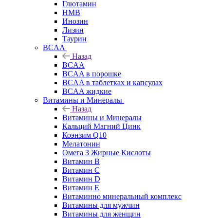
Глютамин
HMB
Инозин
Лизин
Таурин
BCAA
Назад
BCAA
BCAA в порошке
BCAA в таблетках и капсулах
BCAA жидкие
Витамины и Минералы
Назад
Витамины и Минералы
Кальций Магний Цинк
Коэнзим Q10
Мелатонин
Омега 3 Жирные Кислоты
Витамин B
Витамин C
Витамин D
Витамин E
Витаминно минеральный комплекс
Витамины для мужчин
Витамины для женщин