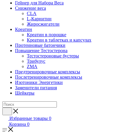
Гейнер для Набора Веса
Снижение веса
CLA
L-Карнитин
Жиросжигатели
Креатин
Креатин в порошке
Креатин в таблетках и капсулах
Протеиновые батончики
Повышение Тестостерона
Тестостероновые бустеры
Трибулус
ZMA
Предтренировочные комплексы
Послетренировочные комплексы
Изотоники Энергетики
Заменители питания
Шейкеры
Избранные товары
0
Корзина
0