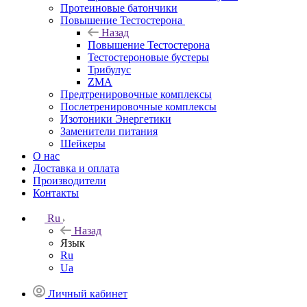
Протеиновые батончики
Повышение Тестостерона
Назад
Повышение Тестостерона
Тестостероновые бустеры
Трибулус
ZMA
Предтренировочные комплексы
Послетренировочные комплексы
Изотоники Энергетики
Заменители питания
Шейкеры
О нас
Доставка и оплата
Производители
Контакты
Ru
Назад
Язык
Ru
Ua
Личный кабинет