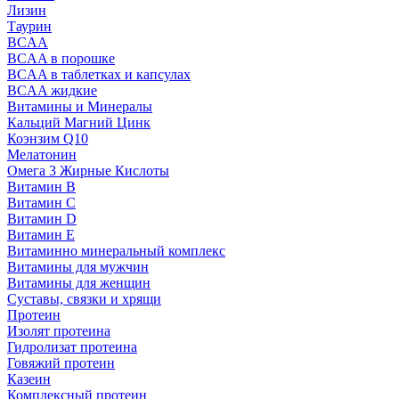
Лизин
Таурин
BCAA
BCAA в порошке
BCAA в таблетках и капсулах
BCAA жидкие
Витамины и Минералы
Кальций Магний Цинк
Коэнзим Q10
Мелатонин
Омега 3 Жирные Кислоты
Витамин B
Витамин C
Витамин D
Витамин E
Витаминно минеральный комплекс
Витамины для мужчин
Витамины для женщин
Суставы, связки и хрящи
Протеин
Изолят протеина
Гидролизат протеина
Говяжий протеин
Казеин
Комплексный протеин