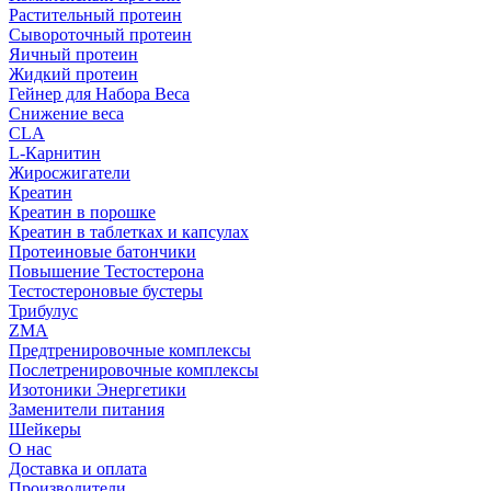
Растительный протеин
Сывороточный протеин
Яичный протеин
Жидкий протеин
Гейнер для Набора Веса
Снижение веса
CLA
L-Карнитин
Жиросжигатели
Креатин
Креатин в порошке
Креатин в таблетках и капсулах
Протеиновые батончики
Повышение Тестостерона
Тестостероновые бустеры
Трибулус
ZMA
Предтренировочные комплексы
Послетренировочные комплексы
Изотоники Энергетики
Заменители питания
Шейкеры
О нас
Доставка и оплата
Производители