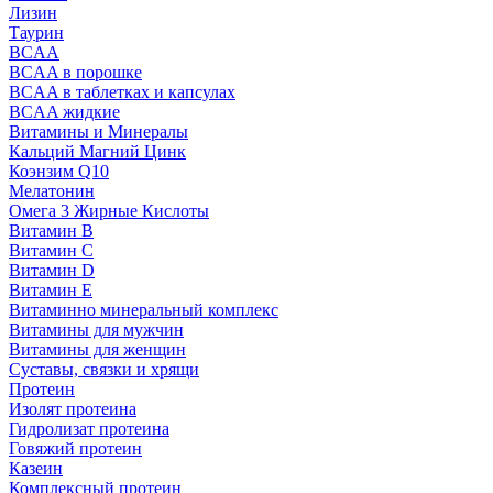
Лизин
Таурин
BCAA
BCAA в порошке
BCAA в таблетках и капсулах
BCAA жидкие
Витамины и Минералы
Кальций Магний Цинк
Коэнзим Q10
Мелатонин
Омега 3 Жирные Кислоты
Витамин B
Витамин C
Витамин D
Витамин E
Витаминно минеральный комплекс
Витамины для мужчин
Витамины для женщин
Суставы, связки и хрящи
Протеин
Изолят протеина
Гидролизат протеина
Говяжий протеин
Казеин
Комплексный протеин