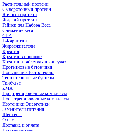
Растительный протеин
Сывороточный протеин
Яичный протеин
Жидкий протеин
Гейнер для Набора Веса
Снижение веса
CLA
L-Карнитин
Жиросжигатели
Креатин
Креатин в порошке
Креатин в таблетках и капсулах
Протеиновые батончики
Повышение Тестостерона
Тестостероновые бустеры
Трибулус
ZMA
Предтренировочные комплексы
Послетренировочные комплексы
Изотоники Энергетики
Заменители питания
Шейкеры
О нас
Доставка и оплата
Производители