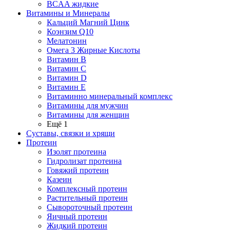
BCAA жидкие
Витамины и Минералы
Кальций Магний Цинк
Коэнзим Q10
Мелатонин
Омега 3 Жирные Кислоты
Витамин B
Витамин C
Витамин D
Витамин E
Витаминно минеральный комплекс
Витамины для мужчин
Витамины для женщин
Ещё 1
Суставы, связки и хрящи
Протеин
Изолят протеина
Гидролизат протеина
Говяжий протеин
Казеин
Комплексный протеин
Растительный протеин
Сывороточный протеин
Яичный протеин
Жидкий протеин