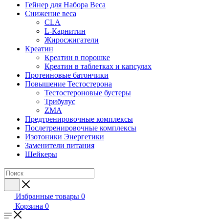
Гейнер для Набора Веса
Снижение веса
CLA
L-Карнитин
Жиросжигатели
Креатин
Креатин в порошке
Креатин в таблетках и капсулах
Протеиновые батончики
Повышение Тестостерона
Тестостероновые бустеры
Трибулус
ZMA
Предтренировочные комплексы
Послетренировочные комплексы
Изотоники Энергетики
Заменители питания
Шейкеры
Избранные товары
0
Корзина
0