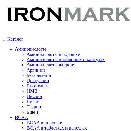
Каталог
Аминокислоты
Аминокислоты в порошке
Аминокислоты в таблетках и капсулах
Аминокислоты жидкие
Аргинин
Бета-аланин
Цитруллин
Глютамин
HMB
Инозин
Лизин
Таурин
Ещё 1
BCAA
BCAA в порошке
BCAA в таблетках и капсулах