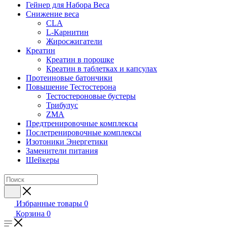
Гейнер для Набора Веса
Снижение веса
CLA
L-Карнитин
Жиросжигатели
Креатин
Креатин в порошке
Креатин в таблетках и капсулах
Протеиновые батончики
Повышение Тестостерона
Тестостероновые бустеры
Трибулус
ZMA
Предтренировочные комплексы
Послетренировочные комплексы
Изотоники Энергетики
Заменители питания
Шейкеры
Избранные товары
0
Корзина
0