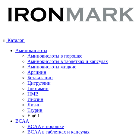
Каталог
Аминокислоты
Аминокислоты в порошке
Аминокислоты в таблетках и капсулах
Аминокислоты жидкие
Аргинин
Бета-аланин
Цитруллин
Глютамин
HMB
Инозин
Лизин
Таурин
Ещё 1
BCAA
BCAA в порошке
BCAA в таблетках и капсулах