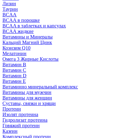
Лизин
Таурин
BCAA
BCAA в порошке
BCAA в таблетках и капсулах
BCAA жидкие
Витамины и Минералы
Кальций Магний Цинк
Коэнзим Q10
Мелатонин
Омега 3 Жирные Кислоты
Витамин B
Витамин C
Витамин D
Витамин E
Витаминно минеральный комплекс
Витамины для мужчин
Витамины для женщин
Суставы, связки и хрящи
Протеин
Изолят протеина
Гидролизат протеина
Говяжий протеин
Казеин
Комплексный протеин