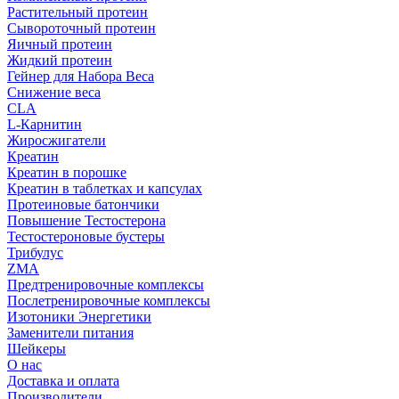
Растительный протеин
Сывороточный протеин
Яичный протеин
Жидкий протеин
Гейнер для Набора Веса
Снижение веса
CLA
L-Карнитин
Жиросжигатели
Креатин
Креатин в порошке
Креатин в таблетках и капсулах
Протеиновые батончики
Повышение Тестостерона
Тестостероновые бустеры
Трибулус
ZMA
Предтренировочные комплексы
Послетренировочные комплексы
Изотоники Энергетики
Заменители питания
Шейкеры
О нас
Доставка и оплата
Производители