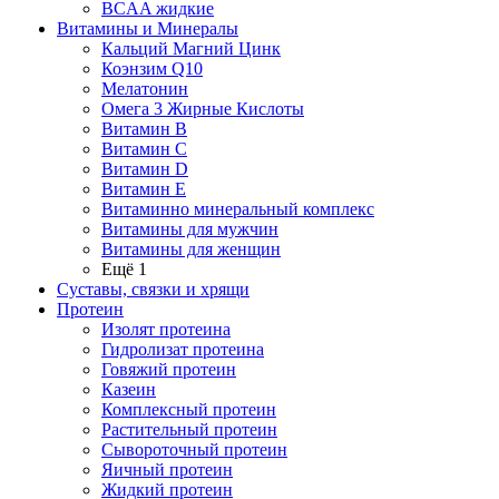
BCAA жидкие
Витамины и Минералы
Кальций Магний Цинк
Коэнзим Q10
Мелатонин
Омега 3 Жирные Кислоты
Витамин B
Витамин C
Витамин D
Витамин E
Витаминно минеральный комплекс
Витамины для мужчин
Витамины для женщин
Ещё 1
Суставы, связки и хрящи
Протеин
Изолят протеина
Гидролизат протеина
Говяжий протеин
Казеин
Комплексный протеин
Растительный протеин
Сывороточный протеин
Яичный протеин
Жидкий протеин