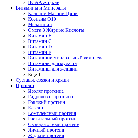
BCAA жидкие
Витамины и Минералы
Кальций Магний Цинк
Коэнзим Q10
Мелатонин
Омега 3 Жирные Кислоты
Витамин B
Витамин C
Витамин D
Витамин E
Витаминно минеральный комплекс
Витамины для мужчин
Витамины для женщин
Ещё 1
Суставы, связки и хрящи
Протеин
Изолят протеина
Гидролизат протеина
Говяжий протеин
Казеин
Комплексный протеин
Растительный протеин
Сывороточный протеин
Яичный протеин
Жидкий протеин