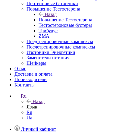
Протеиновые батончики
Повышение Тестостерона
Назад
Повышение Тестостерона
Тестостероновые бустеры
Трибулус
ZMA
Предтренировочные комплексы
Послетренировочные комплексы
Изотоники Энергетики
Заменители питания
Шейкеры
О нас
Доставка и оплата
Производители
Контакты
Ru
Назад
Язык
Ru
Ua
Личный кабинет