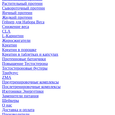
Растительный протеин
Сывороточный протеин
Яичный протеин
Жидкий протеин
Гейнер для Набора Веса
Снижение веса
CLA
L-Карнитин
Жиросжигатели
Креатин
Креатин в порошке
Креатин в таблетках и капсулах
Протеиновые батончики
Повышение Тестостерона
Тестостероновые бустеры
Трибулус
ZMA
Предтренировочные комплексы
Послетренировочные комплексы
Изотоники Энергетики
Заменители питания
Шейкеры
О нас
Доставка и оплата
Производители