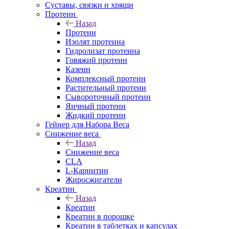
Суставы, связки и хрящи
Протеин
Назад
Протеин
Изолят протеина
Гидролизат протеина
Говяжий протеин
Казеин
Комплексный протеин
Растительный протеин
Сывороточный протеин
Яичный протеин
Жидкий протеин
Гейнер для Набора Веса
Снижение веса
Назад
Снижение веса
CLA
L-Карнитин
Жиросжигатели
Креатин
Назад
Креатин
Креатин в порошке
Креатин в таблетках и капсулах