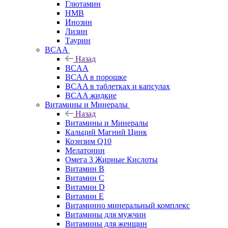
Глютамин
HMB
Инозин
Лизин
Таурин
BCAA
Назад
BCAA
BCAA в порошке
BCAA в таблетках и капсулах
BCAA жидкие
Витамины и Минералы
Назад
Витамины и Минералы
Кальций Магний Цинк
Коэнзим Q10
Мелатонин
Омега 3 Жирные Кислоты
Витамин B
Витамин C
Витамин D
Витамин E
Витаминно минеральный комплекс
Витамины для мужчин
Витамины для женщин