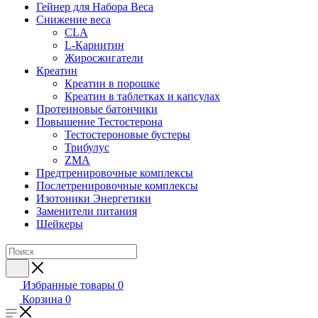
Гейнер для Набора Веса
Снижение веса
CLA
L-Карнитин
Жиросжигатели
Креатин
Креатин в порошке
Креатин в таблетках и капсулах
Протеиновые батончики
Повышение Тестостерона
Тестостероновые бустеры
Трибулус
ZMA
Предтренировочные комплексы
Послетренировочные комплексы
Изотоники Энергетики
Заменители питания
Шейкеры
Избранные товары
0
Корзина
0