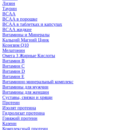
Лизин
Таурин
BCAA
BCAA в порошке
BCAA в таблетках и капсулах
BCAA жидкие
Витамины и Минералы
Кальций Магний Цинк
Коэнзим Q10
Мелатонин
Омега 3 Жирные Кислоты
Витамин B
Витамин C
Витамин D
Витамин E
Витаминно минеральный комплекс
Витамины для мужчин
Витамины для женщин
Суставы, связки и хрящи
Протеин
Изолят протеина
Гидролизат протеина
Говяжий протеин
Казеин
Комплексный протеин