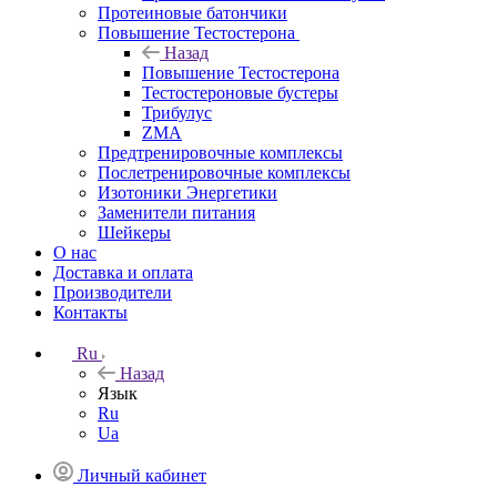
Протеиновые батончики
Повышение Тестостерона
Назад
Повышение Тестостерона
Тестостероновые бустеры
Трибулус
ZMA
Предтренировочные комплексы
Послетренировочные комплексы
Изотоники Энергетики
Заменители питания
Шейкеры
О нас
Доставка и оплата
Производители
Контакты
Ru
Назад
Язык
Ru
Ua
Личный кабинет