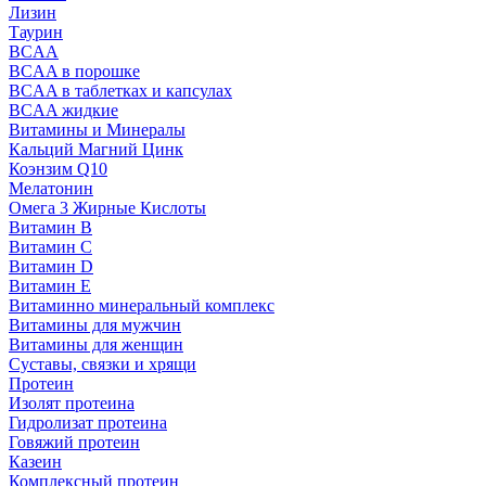
Лизин
Таурин
BCAA
BCAA в порошке
BCAA в таблетках и капсулах
BCAA жидкие
Витамины и Минералы
Кальций Магний Цинк
Коэнзим Q10
Мелатонин
Омега 3 Жирные Кислоты
Витамин B
Витамин C
Витамин D
Витамин E
Витаминно минеральный комплекс
Витамины для мужчин
Витамины для женщин
Суставы, связки и хрящи
Протеин
Изолят протеина
Гидролизат протеина
Говяжий протеин
Казеин
Комплексный протеин