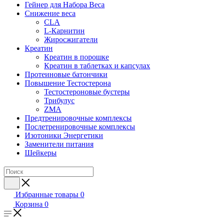
Гейнер для Набора Веса
Снижение веса
CLA
L-Карнитин
Жиросжигатели
Креатин
Креатин в порошке
Креатин в таблетках и капсулах
Протеиновые батончики
Повышение Тестостерона
Тестостероновые бустеры
Трибулус
ZMA
Предтренировочные комплексы
Послетренировочные комплексы
Изотоники Энергетики
Заменители питания
Шейкеры
Избранные товары
0
Корзина
0