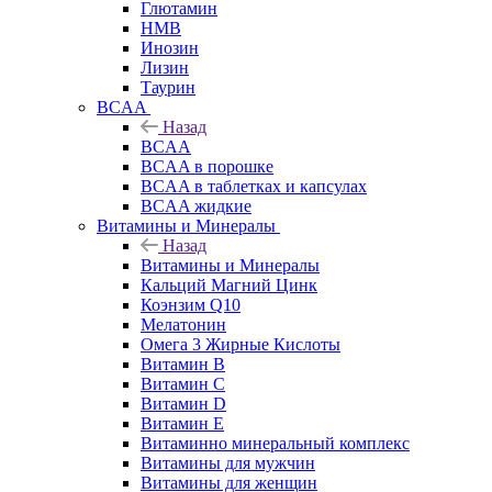
Глютамин
HMB
Инозин
Лизин
Таурин
BCAA
Назад
BCAA
BCAA в порошке
BCAA в таблетках и капсулах
BCAA жидкие
Витамины и Минералы
Назад
Витамины и Минералы
Кальций Магний Цинк
Коэнзим Q10
Мелатонин
Омега 3 Жирные Кислоты
Витамин B
Витамин C
Витамин D
Витамин E
Витаминно минеральный комплекс
Витамины для мужчин
Витамины для женщин