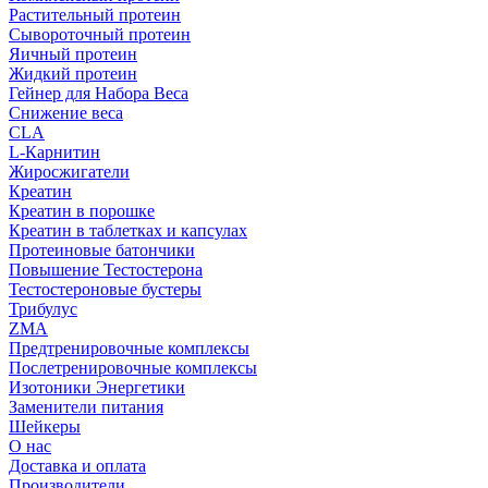
Растительный протеин
Сывороточный протеин
Яичный протеин
Жидкий протеин
Гейнер для Набора Веса
Снижение веса
CLA
L-Карнитин
Жиросжигатели
Креатин
Креатин в порошке
Креатин в таблетках и капсулах
Протеиновые батончики
Повышение Тестостерона
Тестостероновые бустеры
Трибулус
ZMA
Предтренировочные комплексы
Послетренировочные комплексы
Изотоники Энергетики
Заменители питания
Шейкеры
О нас
Доставка и оплата
Производители