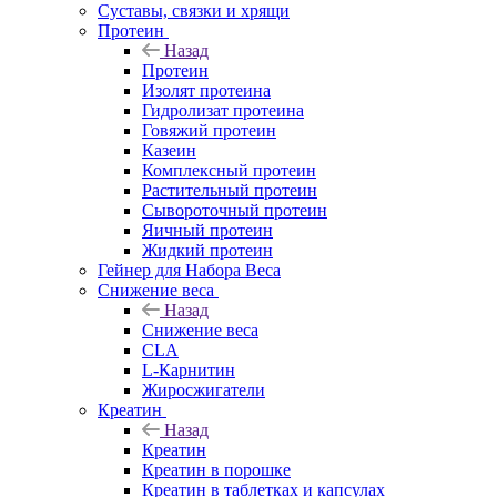
Суставы, связки и хрящи
Протеин
Назад
Протеин
Изолят протеина
Гидролизат протеина
Говяжий протеин
Казеин
Комплексный протеин
Растительный протеин
Сывороточный протеин
Яичный протеин
Жидкий протеин
Гейнер для Набора Веса
Снижение веса
Назад
Снижение веса
CLA
L-Карнитин
Жиросжигатели
Креатин
Назад
Креатин
Креатин в порошке
Креатин в таблетках и капсулах