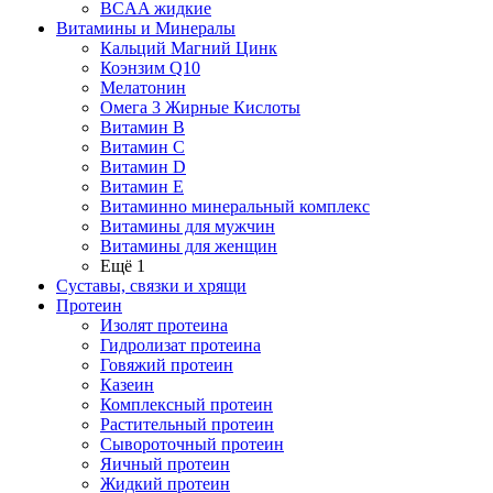
BCAA жидкие
Витамины и Минералы
Кальций Магний Цинк
Коэнзим Q10
Мелатонин
Омега 3 Жирные Кислоты
Витамин B
Витамин C
Витамин D
Витамин E
Витаминно минеральный комплекс
Витамины для мужчин
Витамины для женщин
Ещё 1
Суставы, связки и хрящи
Протеин
Изолят протеина
Гидролизат протеина
Говяжий протеин
Казеин
Комплексный протеин
Растительный протеин
Сывороточный протеин
Яичный протеин
Жидкий протеин