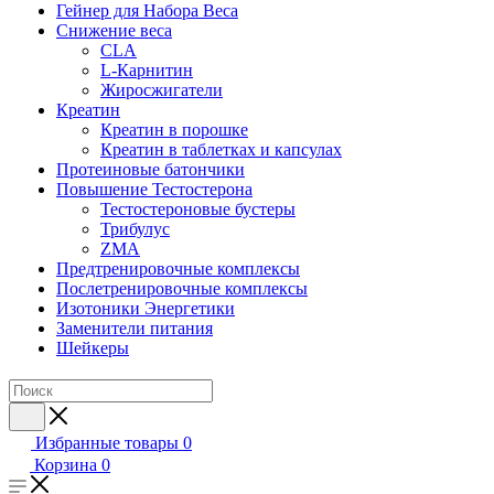
Гейнер для Набора Веса
Снижение веса
CLA
L-Карнитин
Жиросжигатели
Креатин
Креатин в порошке
Креатин в таблетках и капсулах
Протеиновые батончики
Повышение Тестостерона
Тестостероновые бустеры
Трибулус
ZMA
Предтренировочные комплексы
Послетренировочные комплексы
Изотоники Энергетики
Заменители питания
Шейкеры
Избранные товары
0
Корзина
0