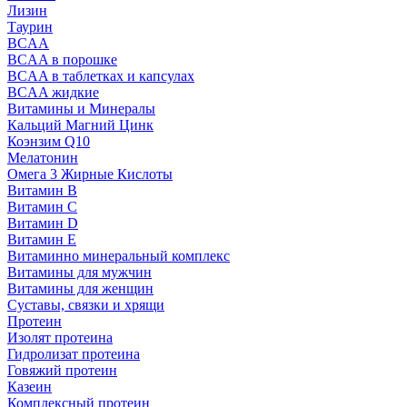
Лизин
Таурин
BCAA
BCAA в порошке
BCAA в таблетках и капсулах
BCAA жидкие
Витамины и Минералы
Кальций Магний Цинк
Коэнзим Q10
Мелатонин
Омега 3 Жирные Кислоты
Витамин B
Витамин C
Витамин D
Витамин E
Витаминно минеральный комплекс
Витамины для мужчин
Витамины для женщин
Суставы, связки и хрящи
Протеин
Изолят протеина
Гидролизат протеина
Говяжий протеин
Казеин
Комплексный протеин