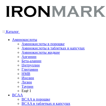
Каталог
Аминокислоты
Аминокислоты в порошке
Аминокислоты в таблетках и капсулах
Аминокислоты жидкие
Аргинин
Бета-аланин
Цитруллин
Глютамин
HMB
Инозин
Лизин
Таурин
Ещё 1
BCAA
BCAA в порошке
BCAA в таблетках и капсулах