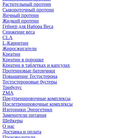
Растительный протеин
Сывороточный протеин
Яичный протеин
Жидкий протеин
Гейнер для Набора Веса
Снижение веса
CLA
L-Карнитин
Жиросжигатели
Креатин
Креатин в порошке
Креатин в таблетках и капсулах
Протеиновые батончики
Повышение Тестостерона
Тестостероновые бустеры
Трибулус
ZMA
Предтренировочные комплексы
Послетренировочные комплексы
Изотоники Энергетики
Заменители питания
Шейкеры
О нас
Доставка и оплата
Производители