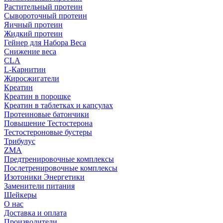
Растительный протеин
Сывороточный протеин
Яичный протеин
Жидкий протеин
Гейнер для Набора Веса
Снижение веса
CLA
L-Карнитин
Жиросжигатели
Креатин
Креатин в порошке
Креатин в таблетках и капсулах
Протеиновые батончики
Повышение Тестостерона
Тестостероновые бустеры
Трибулус
ZMA
Предтренировочные комплексы
Послетренировочные комплексы
Изотоники Энергетики
Заменители питания
Шейкеры
О нас
Доставка и оплата
Производители