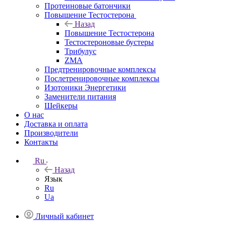
Протеиновые батончики
Повышение Тестостерона
Назад
Повышение Тестостерона
Тестостероновые бустеры
Трибулус
ZMA
Предтренировочные комплексы
Послетренировочные комплексы
Изотоники Энергетики
Заменители питания
Шейкеры
О нас
Доставка и оплата
Производители
Контакты
Ru
Назад
Язык
Ru
Ua
Личный кабинет