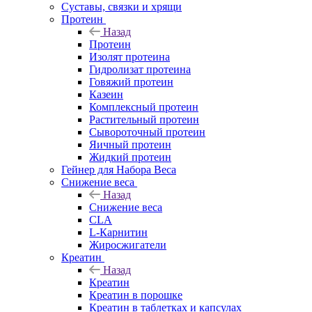
Суставы, связки и хрящи
Протеин
Назад
Протеин
Изолят протеина
Гидролизат протеина
Говяжий протеин
Казеин
Комплексный протеин
Растительный протеин
Сывороточный протеин
Яичный протеин
Жидкий протеин
Гейнер для Набора Веса
Снижение веса
Назад
Снижение веса
CLA
L-Карнитин
Жиросжигатели
Креатин
Назад
Креатин
Креатин в порошке
Креатин в таблетках и капсулах