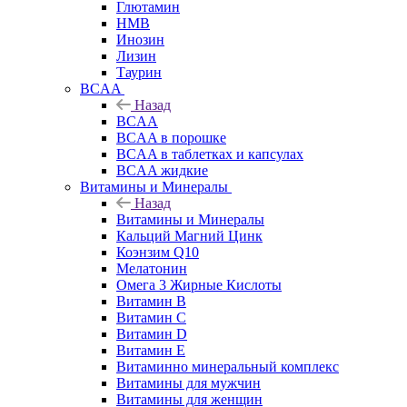
Глютамин
HMB
Инозин
Лизин
Таурин
BCAA
Назад
BCAA
BCAA в порошке
BCAA в таблетках и капсулах
BCAA жидкие
Витамины и Минералы
Назад
Витамины и Минералы
Кальций Магний Цинк
Коэнзим Q10
Мелатонин
Омега 3 Жирные Кислоты
Витамин B
Витамин C
Витамин D
Витамин E
Витаминно минеральный комплекс
Витамины для мужчин
Витамины для женщин