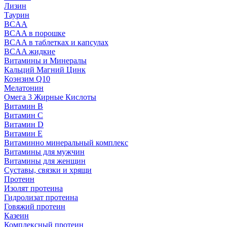
Лизин
Таурин
BCAA
BCAA в порошке
BCAA в таблетках и капсулах
BCAA жидкие
Витамины и Минералы
Кальций Магний Цинк
Коэнзим Q10
Мелатонин
Омега 3 Жирные Кислоты
Витамин B
Витамин C
Витамин D
Витамин E
Витаминно минеральный комплекс
Витамины для мужчин
Витамины для женщин
Суставы, связки и хрящи
Протеин
Изолят протеина
Гидролизат протеина
Говяжий протеин
Казеин
Комплексный протеин