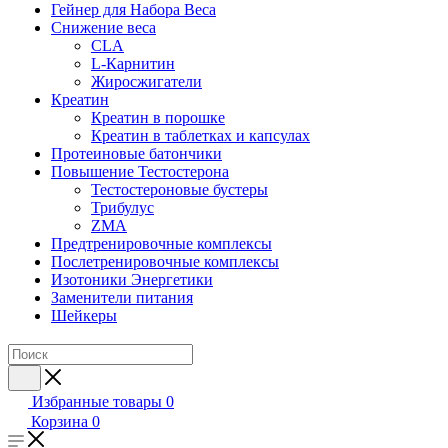
Гейнер для Набора Веса
Снижение веса
CLA
L-Карнитин
Жиросжигатели
Креатин
Креатин в порошке
Креатин в таблетках и капсулах
Протеиновые батончики
Повышение Тестостерона
Тестостероновые бустеры
Трибулус
ZMA
Предтренировочные комплексы
Послетренировочные комплексы
Изотоники Энергетики
Заменители питания
Шейкеры
Избранные товары
0
Корзина
0