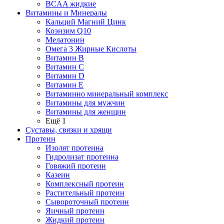
BCAA жидкие
Витамины и Минералы
Кальций Магний Цинк
Коэнзим Q10
Мелатонин
Омега 3 Жирные Кислоты
Витамин B
Витамин C
Витамин D
Витамин E
Витаминно минеральный комплекс
Витамины для мужчин
Витамины для женщин
Ещё 1
Суставы, связки и хрящи
Протеин
Изолят протеина
Гидролизат протеина
Говяжий протеин
Казеин
Комплексный протеин
Растительный протеин
Сывороточный протеин
Яичный протеин
Жидкий протеин