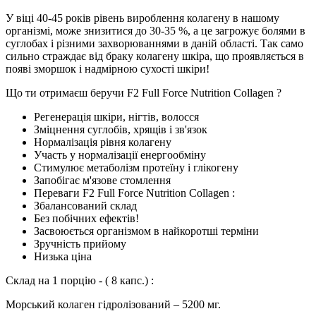
У віці 40-45 років рівень вироблення колагену в нашому
організмі, може знизитися до 30-35 %, а це загрожує болями в
суглобах і різними захворюваннями в даній області. Так само
сильно страждає від браку колагену шкіра, що проявляється в
появі зморшок і надмірною сухості шкіри!
Що ти отримаєш беручи F2 Full Force Nutrition Collagen ?
Регенерація шкіри, нігтів, волосся
Зміцнення суглобів, хрящів і зв'язок
Нормалізація рівня колагену
Участь у нормалізації енергообміну
Стимулює метаболізм протеїну і глікогену
Запобігає м'язове стомлення
Переваги F2 Full Force Nutrition Collagen :
Збалансований склад
Без побічних ефектів!
Засвоюється організмом в найкоротші терміни
Зручність прийому
Низька ціна
Склад на 1 порцію - ( 8 капс.) :
Морський колаген гідролізований – 5200 мг.