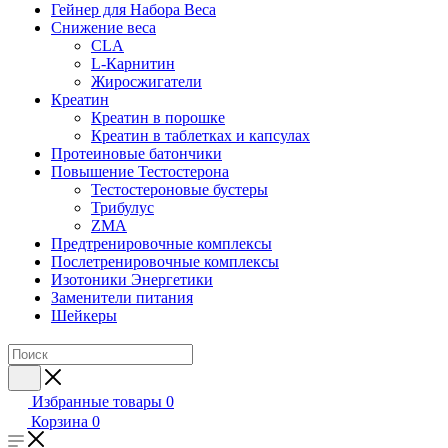
Гейнер для Набора Веса
Снижение веса
CLA
L-Карнитин
Жиросжигатели
Креатин
Креатин в порошке
Креатин в таблетках и капсулах
Протеиновые батончики
Повышение Тестостерона
Тестостероновые бустеры
Трибулус
ZMA
Предтренировочные комплексы
Послетренировочные комплексы
Изотоники Энергетики
Заменители питания
Шейкеры
Избранные товары
0
Корзина
0