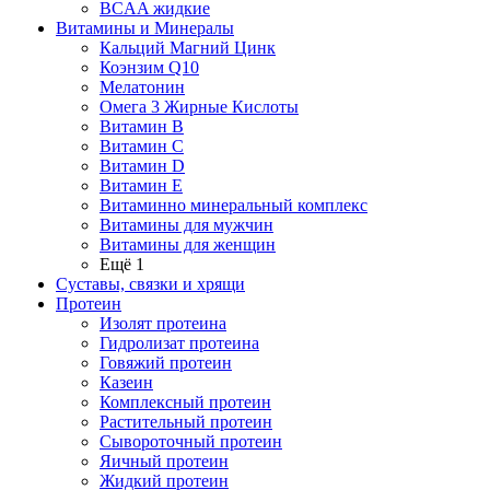
BCAA жидкие
Витамины и Минералы
Кальций Магний Цинк
Коэнзим Q10
Мелатонин
Омега 3 Жирные Кислоты
Витамин B
Витамин C
Витамин D
Витамин E
Витаминно минеральный комплекс
Витамины для мужчин
Витамины для женщин
Ещё 1
Суставы, связки и хрящи
Протеин
Изолят протеина
Гидролизат протеина
Говяжий протеин
Казеин
Комплексный протеин
Растительный протеин
Сывороточный протеин
Яичный протеин
Жидкий протеин