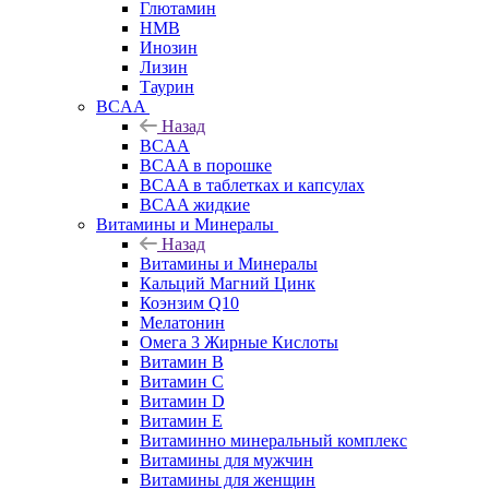
Глютамин
HMB
Инозин
Лизин
Таурин
BCAA
Назад
BCAA
BCAA в порошке
BCAA в таблетках и капсулах
BCAA жидкие
Витамины и Минералы
Назад
Витамины и Минералы
Кальций Магний Цинк
Коэнзим Q10
Мелатонин
Омега 3 Жирные Кислоты
Витамин B
Витамин C
Витамин D
Витамин E
Витаминно минеральный комплекс
Витамины для мужчин
Витамины для женщин