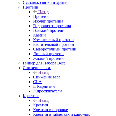
Суставы, связки и хрящи
Протеин
Назад
Протеин
Изолят протеина
Гидролизат протеина
Говяжий протеин
Казеин
Комплексный протеин
Растительный протеин
Сывороточный протеин
Яичный протеин
Жидкий протеин
Гейнер для Набора Веса
Снижение веса
Назад
Снижение веса
CLA
L-Карнитин
Жиросжигатели
Креатин
Назад
Креатин
Креатин в порошке
Креатин в таблетках и капсулах