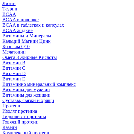
Лизин
Таурин
BCAA
BCAA в порошке
BCAA в таблетках и капсулах
BCAA жидкие
Витамины и Минералы
Кальций Магний Цинк
Коэнзим Q10
Мелатонин
Омега 3 Жирные Кислоты
Витамин B
Витамин C
Витамин D
Витамин E
Витаминно минеральный комплекс
Витамины для мужчин
Витамины для женщин
Суставы, связки и хрящи
Протеин
Изолят протеина
Гидролизат протеина
Говяжий протеин
Казеин
Комплексный протеин