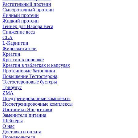
Растительный протеин
Сывороточный протеин
Яичный протеин
Жидкий протеин
Гейнер для Набора Веса
Снижение веса
CLA
L-Карнитин
Жиросжигатели
Креатин
Креатин в порошке
Креатин в таблетках и капсулах
Протеиновые батончики
Повышение Тестостерона
Тестостероновые бустеры
Трибулус
ZMA
Предтренировочные комплексы
Послетренировочные комплексы
Изотоники Энергетики
Заменители питания
Шейкеры
О нас
Доставка и оплата
Производители