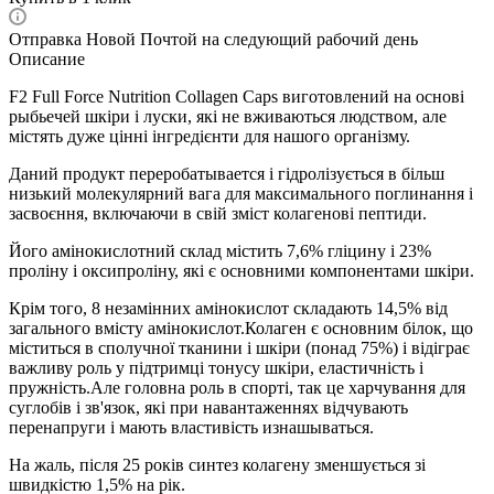
Отправка Новой Почтой на следующий рабочий день
Описание
F2 Full Force Nutrition Collagen Caps виготовлений на основі
рыбьечей шкіри і луски, які не вживаються людством, але
містять дуже цінні інгредієнти для нашого організму.
Даний продукт переробатывается і гідролізується в більш
низький молекулярний вага для максимального поглинання і
засвоєння, включаючи в свій зміст колагенові пептиди.
Його амінокислотний склад містить 7,6% гліцину і 23%
проліну і оксипроліну, які є основними компонентами шкіри.
Крім того, 8 незамінних амінокислот складають 14,5% від
загального вмісту амінокислот.Колаген є основним білок, що
міститься в сполучної тканини і шкіри (понад 75%) і відіграє
важливу роль у підтримці тонусу шкіри, еластичність і
пружність.Але головна роль в спорті, так це харчування для
суглобів і зв'язок, які при навантаженнях відчувають
перенапруги і мають властивість изнашываться.
На жаль, після 25 років синтез колагену зменшується зі
швидкістю 1,5% на рік.