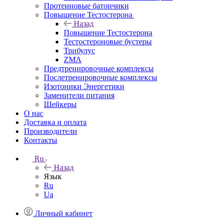
Протеиновые батончики
Повышение Тестостерона
Назад
Повышение Тестостерона
Тестостероновые бустеры
Трибулус
ZMA
Предтренировочные комплексы
Послетренировочные комплексы
Изотоники Энергетики
Заменители питания
Шейкеры
О нас
Доставка и оплата
Производители
Контакты
Ru
Назад
Язык
Ru
Ua
Личный кабинет