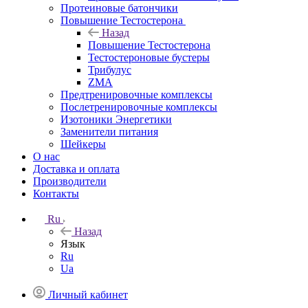
Протеиновые батончики
Повышение Тестостерона
Назад
Повышение Тестостерона
Тестостероновые бустеры
Трибулус
ZMA
Предтренировочные комплексы
Послетренировочные комплексы
Изотоники Энергетики
Заменители питания
Шейкеры
О нас
Доставка и оплата
Производители
Контакты
Ru
Назад
Язык
Ru
Ua
Личный кабинет