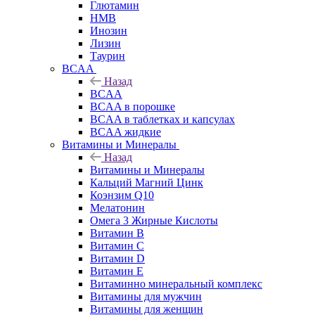
Глютамин
HMB
Инозин
Лизин
Таурин
BCAA
Назад
BCAA
BCAA в порошке
BCAA в таблетках и капсулах
BCAA жидкие
Витамины и Минералы
Назад
Витамины и Минералы
Кальций Магний Цинк
Коэнзим Q10
Мелатонин
Омега 3 Жирные Кислоты
Витамин B
Витамин C
Витамин D
Витамин E
Витаминно минеральный комплекс
Витамины для мужчин
Витамины для женщин