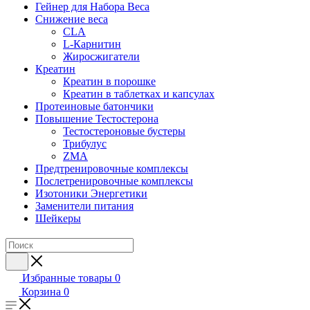
Гейнер для Набора Веса
Снижение веса
CLA
L-Карнитин
Жиросжигатели
Креатин
Креатин в порошке
Креатин в таблетках и капсулах
Протеиновые батончики
Повышение Тестостерона
Тестостероновые бустеры
Трибулус
ZMA
Предтренировочные комплексы
Послетренировочные комплексы
Изотоники Энергетики
Заменители питания
Шейкеры
Избранные товары
0
Корзина
0