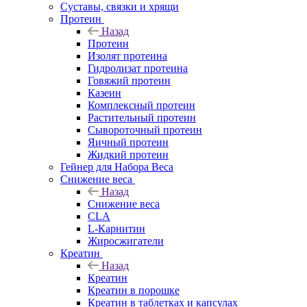
Суставы, связки и хрящи
Протеин
Назад
Протеин
Изолят протеина
Гидролизат протеина
Говяжий протеин
Казеин
Комплексный протеин
Растительный протеин
Сывороточный протеин
Яичный протеин
Жидкий протеин
Гейнер для Набора Веса
Снижение веса
Назад
Снижение веса
CLA
L-Карнитин
Жиросжигатели
Креатин
Назад
Креатин
Креатин в порошке
Креатин в таблетках и капсулах