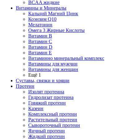
BCAA жидкие
Витамины и Минералы
Кальций Магний Цинк
Коэнзим Q10
Мелатонин
Омега 3 Жирные Кислоты
Витамин B
Витамин C
Витамин D
Витамин E
Витаминно минеральный комплекс
Витамины для мужчин
Витамины для женщин
Ещё 1
Суставы, связки и хрящи
Протеин
Изолят протеина
Гидролизат протеина
Говяжий протеин
Казеин
Комплексный протеин
Растительный протеин
Сывороточный протеин
Яичный протеин
Жидкий протеин