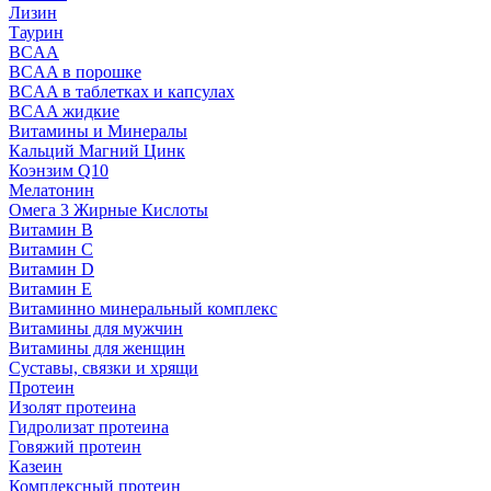
Лизин
Таурин
BCAA
BCAA в порошке
BCAA в таблетках и капсулах
BCAA жидкие
Витамины и Минералы
Кальций Магний Цинк
Коэнзим Q10
Мелатонин
Омега 3 Жирные Кислоты
Витамин B
Витамин C
Витамин D
Витамин E
Витаминно минеральный комплекс
Витамины для мужчин
Витамины для женщин
Суставы, связки и хрящи
Протеин
Изолят протеина
Гидролизат протеина
Говяжий протеин
Казеин
Комплексный протеин