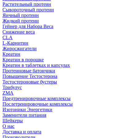
Растительный протеин
Сывороточный протеин
Яичный протеин
Жидкий протеин
Гейнер для Набора Веса
Снижение веса
CLA
L-Карнитин
Жиросжигатели
Креатин
Креатин в порошке
Креатин в таблетках и капсулах
Протеиновые батончики
Повышение Тестостерона
Тестостероновые бустеры
Трибулус
ZMA
Предтренировочные комплексы
Послетренировочные комплексы
Изотоники Энергетики
Заменители питания
Шейкеры
О нас
Доставка и оплата
Производители