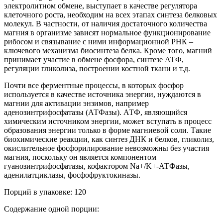
электролитном обмене, выступает в качестве регулятора
клеточного роста, необходим на всех этапах синтеза белковых
молекул. В частности, от наличия достаточного количества
магния в организме зависят нормальное функционирование
рибосом и связывание с ними информационной РНК –
ключевого механизма биосинтеза белка. Кроме того, магний
принимает участие в обмене фосфора, синтезе АТФ,
регуляции гликолиза, построении костной ткани и т.д.
Почти все ферментные процессы, в которых фосфор
используется в качестве источника энергии, нуждаются в
магнии для активации энзимов, например
аденозинтрифосфатазы (АТФазы). АТФ, являющийся
химическим источником энергии, может вступать в процесс
образования энергии только в форме магниевой соли. Такие
биохимические реакции, как синтез ДНК и белков, гликолиз,
окислительное фосфорилирование невозможны без участия
магния, поскольку он является компонентом
гуанозинтрифосфатазы, кофактором Na+/K+-АТФазы,
аденилатциклазы, фосфофруктокиназы.
Порций в упаковке: 120
Содержание одной порции: