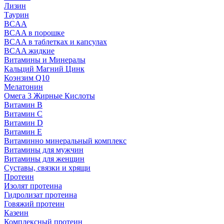
Лизин
Таурин
BCAA
BCAA в порошке
BCAA в таблетках и капсулах
BCAA жидкие
Витамины и Минералы
Кальций Магний Цинк
Коэнзим Q10
Мелатонин
Омега 3 Жирные Кислоты
Витамин B
Витамин C
Витамин D
Витамин E
Витаминно минеральный комплекс
Витамины для мужчин
Витамины для женщин
Суставы, связки и хрящи
Протеин
Изолят протеина
Гидролизат протеина
Говяжий протеин
Казеин
Комплексный протеин