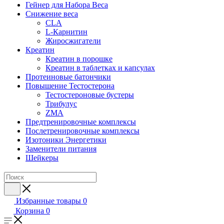
Гейнер для Набора Веса
Снижение веса
CLA
L-Карнитин
Жиросжигатели
Креатин
Креатин в порошке
Креатин в таблетках и капсулах
Протеиновые батончики
Повышение Тестостерона
Тестостероновые бустеры
Трибулус
ZMA
Предтренировочные комплексы
Послетренировочные комплексы
Изотоники Энергетики
Заменители питания
Шейкеры
Избранные товары
0
Корзина
0