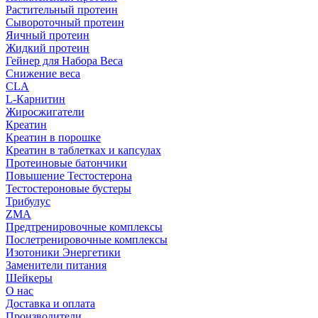
Растительный протеин
Сывороточный протеин
Яичный протеин
Жидкий протеин
Гейнер для Набора Веса
Снижение веса
CLA
L-Карнитин
Жиросжигатели
Креатин
Креатин в порошке
Креатин в таблетках и капсулах
Протеиновые батончики
Повышение Тестостерона
Тестостероновые бустеры
Трибулус
ZMA
Предтренировочные комплексы
Послетренировочные комплексы
Изотоники Энергетики
Заменители питания
Шейкеры
О нас
Доставка и оплата
Производители