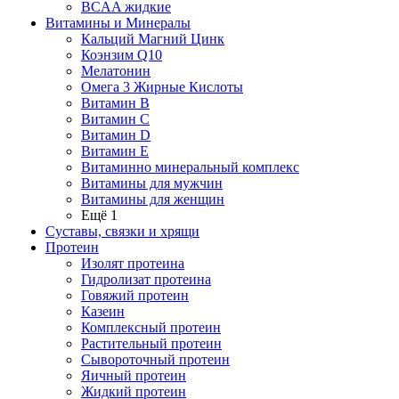
BCAA жидкие
Витамины и Минералы
Кальций Магний Цинк
Коэнзим Q10
Мелатонин
Омега 3 Жирные Кислоты
Витамин B
Витамин C
Витамин D
Витамин E
Витаминно минеральный комплекс
Витамины для мужчин
Витамины для женщин
Ещё 1
Суставы, связки и хрящи
Протеин
Изолят протеина
Гидролизат протеина
Говяжий протеин
Казеин
Комплексный протеин
Растительный протеин
Сывороточный протеин
Яичный протеин
Жидкий протеин