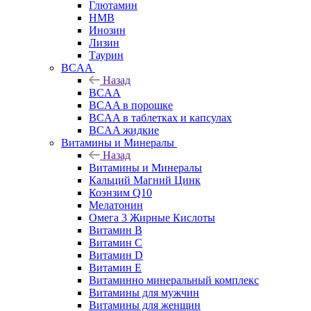
Глютамин
HMB
Инозин
Лизин
Таурин
BCAA
Назад
BCAA
BCAA в порошке
BCAA в таблетках и капсулах
BCAA жидкие
Витамины и Минералы
Назад
Витамины и Минералы
Кальций Магний Цинк
Коэнзим Q10
Мелатонин
Омега 3 Жирные Кислоты
Витамин B
Витамин C
Витамин D
Витамин E
Витаминно минеральный комплекс
Витамины для мужчин
Витамины для женщин