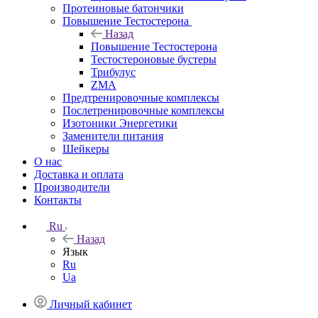
Протеиновые батончики
Повышение Тестостерона
Назад
Повышение Тестостерона
Тестостероновые бустеры
Трибулус
ZMA
Предтренировочные комплексы
Послетренировочные комплексы
Изотоники Энергетики
Заменители питания
Шейкеры
О нас
Доставка и оплата
Производители
Контакты
Ru
Назад
Язык
Ru
Ua
Личный кабинет