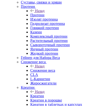
Суставы, связки и хрящи
Протеин
Назад
Протеин
Изолят протеина
Гидролизат протеина
Говяжий протеин
Казеин
Комплексный протеин
Растительный протеин
Сывороточный протеин
Яичный протеин
Жидкий протеин
Гейнер для Набора Веса
Снижение веса
Назад
Снижение веса
CLA
L-Карнитин
Жиросжигатели
Креатин
Назад
Креатин
Креатин в порошке
Креатин в таблетках и капсулах