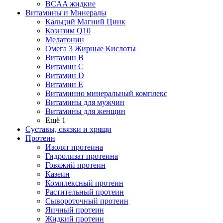
BCAA жидкие
Витамины и Минералы
Кальций Магний Цинк
Коэнзим Q10
Мелатонин
Омега 3 Жирные Кислоты
Витамин B
Витамин C
Витамин D
Витамин E
Витаминно минеральный комплекс
Витамины для мужчин
Витамины для женщин
Ещё 1
Суставы, связки и хрящи
Протеин
Изолят протеина
Гидролизат протеина
Говяжий протеин
Казеин
Комплексный протеин
Растительный протеин
Сывороточный протеин
Яичный протеин
Жидкий протеин