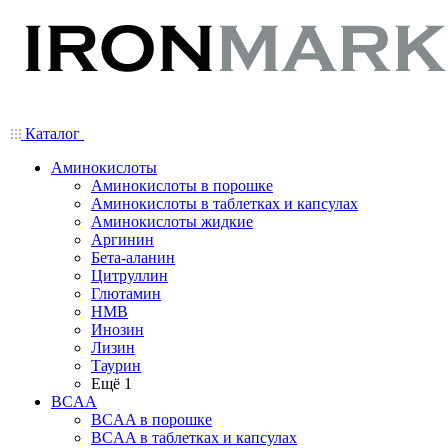
Каталог
Аминокислоты
Аминокислоты в порошке
Аминокислоты в таблетках и капсулах
Аминокислоты жидкие
Аргинин
Бета-аланин
Цитруллин
Глютамин
HMB
Инозин
Лизин
Таурин
Ещё 1
BCAA
BCAA в порошке
BCAA в таблетках и капсулах