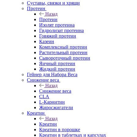
Суставы, связки и хрящи
Протеин
Назад
Протеин
Изолят протеина
Гидролизат протеина
Говяжий протеин
Казеин
Комплексный протеин
Растительный протеин
Сывороточный протеин
Яичный протеин
Жидкий протеин
Гейнер для Набора Веса
Снижение веса
Назад
Снижение веса
CLA
L-Карнитин
Жиросжигатели
Креатин
Назад
Креатин
Креатин в порошке
Креатин в таблетках и капсулах