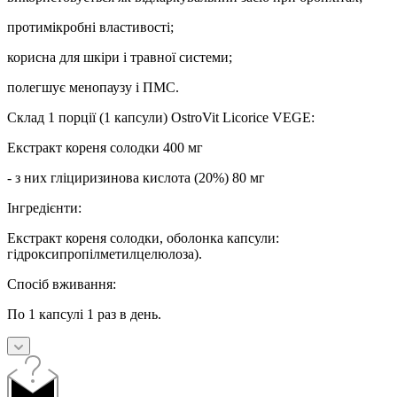
протимікробні властивості;
корисна для шкіри і травної системи;
полегшує менопаузу і ПМС.
Склад 1 порції (1 капсули) OstroVit Licorice VEGE:
Екстракт кореня солодки 400 мг
- з них гліциризинова кислота (20%) 80 мг
Інгредієнти:
Екстракт кореня солодки, оболонка капсули:
гідроксипропілметилцелюлоза).
Спосіб вживання:
По 1 капсулі 1 раз в день.