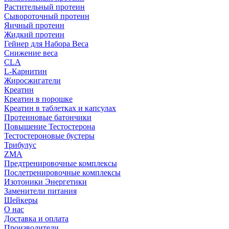
Растительный протеин
Сывороточный протеин
Яичный протеин
Жидкий протеин
Гейнер для Набора Веса
Снижение веса
CLA
L-Карнитин
Жиросжигатели
Креатин
Креатин в порошке
Креатин в таблетках и капсулах
Протеиновые батончики
Повышение Тестостерона
Тестостероновые бустеры
Трибулус
ZMA
Предтренировочные комплексы
Послетренировочные комплексы
Изотоники Энергетики
Заменители питания
Шейкеры
О нас
Доставка и оплата
Производители