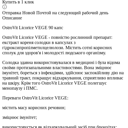
Купить в 1 клик
Отправка Новой Почтой на следующий рабочий день
Описание
OstroVit Licorice VEGE 90 капс
OstroVit Licorice VEGE - повністю рослинний препарат:
екстракт кореня солодки в капсулах з
гідроксипропілметилцелюлози. Містить сотні корисних
сполук для здоров'я і молодості людського організму.
Солодка здавна використовувалася в медицині і була відома
своїми протизапальними властивостями. Вона зміцнює
імунітет, бореться з інфекціями, здійснює заспокійливу дію на
травний тракт, покращує відхаркування, сприятливо впливає
на шкіру. Крім того OstroVit Licorice VEGE полегшує
менопаузу і ПМС.
Переваги OstroVit Licorice VEGE:
містить масу корисних речовин;
зміцнює імунітет;
використовується як відхаркувальний засіб при бронхітах;