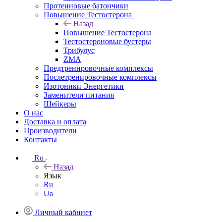
Протеиновые батончики
Повышение Тестостерона
Назад
Повышение Тестостерона
Тестостероновые бустеры
Трибулус
ZMA
Предтренировочные комплексы
Послетренировочные комплексы
Изотоники Энергетики
Заменители питания
Шейкеры
О нас
Доставка и оплата
Производители
Контакты
Ru
Назад
Язык
Ru
Ua
Личный кабинет