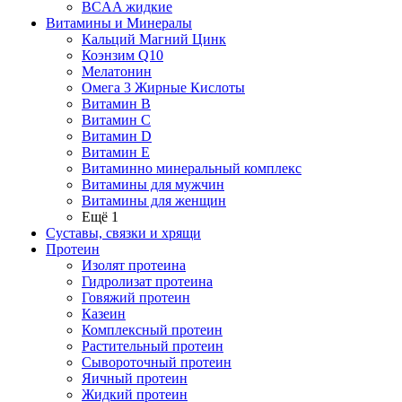
BCAA жидкие
Витамины и Минералы
Кальций Магний Цинк
Коэнзим Q10
Мелатонин
Омега 3 Жирные Кислоты
Витамин B
Витамин C
Витамин D
Витамин E
Витаминно минеральный комплекс
Витамины для мужчин
Витамины для женщин
Ещё 1
Суставы, связки и хрящи
Протеин
Изолят протеина
Гидролизат протеина
Говяжий протеин
Казеин
Комплексный протеин
Растительный протеин
Сывороточный протеин
Яичный протеин
Жидкий протеин