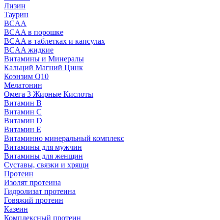
Лизин
Таурин
BCAA
BCAA в порошке
BCAA в таблетках и капсулах
BCAA жидкие
Витамины и Минералы
Кальций Магний Цинк
Коэнзим Q10
Мелатонин
Омега 3 Жирные Кислоты
Витамин B
Витамин C
Витамин D
Витамин E
Витаминно минеральный комплекс
Витамины для мужчин
Витамины для женщин
Суставы, связки и хрящи
Протеин
Изолят протеина
Гидролизат протеина
Говяжий протеин
Казеин
Комплексный протеин