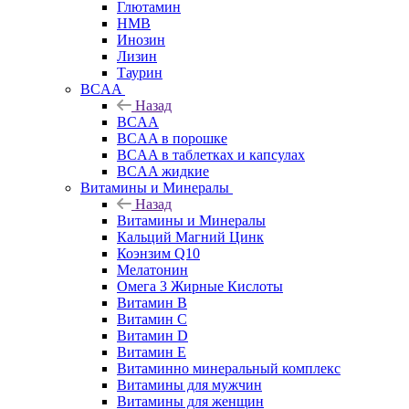
Глютамин
HMB
Инозин
Лизин
Таурин
BCAA
Назад
BCAA
BCAA в порошке
BCAA в таблетках и капсулах
BCAA жидкие
Витамины и Минералы
Назад
Витамины и Минералы
Кальций Магний Цинк
Коэнзим Q10
Мелатонин
Омега 3 Жирные Кислоты
Витамин B
Витамин C
Витамин D
Витамин E
Витаминно минеральный комплекс
Витамины для мужчин
Витамины для женщин