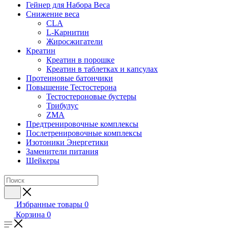
Гейнер для Набора Веса
Снижение веса
CLA
L-Карнитин
Жиросжигатели
Креатин
Креатин в порошке
Креатин в таблетках и капсулах
Протеиновые батончики
Повышение Тестостерона
Тестостероновые бустеры
Трибулус
ZMA
Предтренировочные комплексы
Послетренировочные комплексы
Изотоники Энергетики
Заменители питания
Шейкеры
Избранные товары
0
Корзина
0