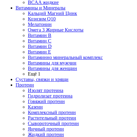
BCAA жидкие
Витамины и Минералы
Кальций Магний Цинк
Коэнзим Q10
Мелатонин
Омега 3 Жирные Кислоты
Витамин B
Витамин C
Витамин D
Витамин E
Витаминно минеральный комплекс
Витамины для мужчин
Витамины для женщин
Ещё 1
Суставы, связки и хрящи
Протеин
Изолят протеина
Гидролизат протеина
Говяжий протеин
Казеин
Комплексный протеин
Растительный протеин
Сывороточный протеин
Яичный протеин
Жидкий протеин