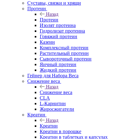
Суставы, связки и хрящи
Протеин
Назад
Протеин
Изолят протеина
Гидролизат протеина
Говяжий протеин
Казеин
Комплексный протеин
Растительный протеин
Сывороточный протеин
Яичный протеин
Жидкий протеин
Гейнер для Набора Веса
Снижение веса
Назад
Снижение веса
CLA
L-Карнитин
Жиросжигатели
Креатин
Назад
Креатин
Креатин в порошке
Креатин в таблетках и капсулах