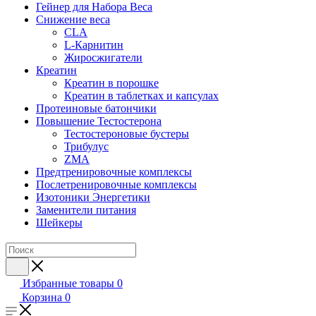
Гейнер для Набора Веса
Снижение веса
CLA
L-Карнитин
Жиросжигатели
Креатин
Креатин в порошке
Креатин в таблетках и капсулах
Протеиновые батончики
Повышение Тестостерона
Тестостероновые бустеры
Трибулус
ZMA
Предтренировочные комплексы
Послетренировочные комплексы
Изотоники Энергетики
Заменители питания
Шейкеры
Избранные товары
0
Корзина
0