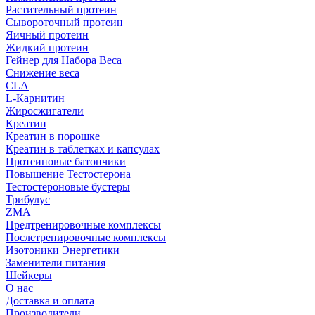
Растительный протеин
Сывороточный протеин
Яичный протеин
Жидкий протеин
Гейнер для Набора Веса
Снижение веса
CLA
L-Карнитин
Жиросжигатели
Креатин
Креатин в порошке
Креатин в таблетках и капсулах
Протеиновые батончики
Повышение Тестостерона
Тестостероновые бустеры
Трибулус
ZMA
Предтренировочные комплексы
Послетренировочные комплексы
Изотоники Энергетики
Заменители питания
Шейкеры
О нас
Доставка и оплата
Производители