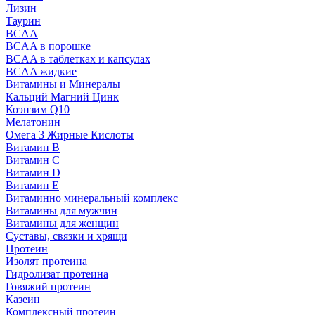
Лизин
Таурин
BCAA
BCAA в порошке
BCAA в таблетках и капсулах
BCAA жидкие
Витамины и Минералы
Кальций Магний Цинк
Коэнзим Q10
Мелатонин
Омега 3 Жирные Кислоты
Витамин B
Витамин C
Витамин D
Витамин E
Витаминно минеральный комплекс
Витамины для мужчин
Витамины для женщин
Суставы, связки и хрящи
Протеин
Изолят протеина
Гидролизат протеина
Говяжий протеин
Казеин
Комплексный протеин