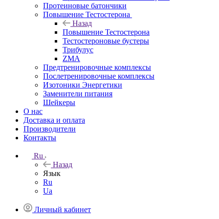
Протеиновые батончики
Повышение Тестостерона
Назад
Повышение Тестостерона
Тестостероновые бустеры
Трибулус
ZMA
Предтренировочные комплексы
Послетренировочные комплексы
Изотоники Энергетики
Заменители питания
Шейкеры
О нас
Доставка и оплата
Производители
Контакты
Ru
Назад
Язык
Ru
Ua
Личный кабинет