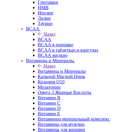
Глютамин
HMB
Инозин
Лизин
Таурин
BCAA
Назад
BCAA
BCAA в порошке
BCAA в таблетках и капсулах
BCAA жидкие
Витамины и Минералы
Назад
Витамины и Минералы
Кальций Магний Цинк
Коэнзим Q10
Мелатонин
Омега 3 Жирные Кислоты
Витамин B
Витамин C
Витамин D
Витамин E
Витаминно минеральный комплекс
Витамины для мужчин
Витамины для женщин