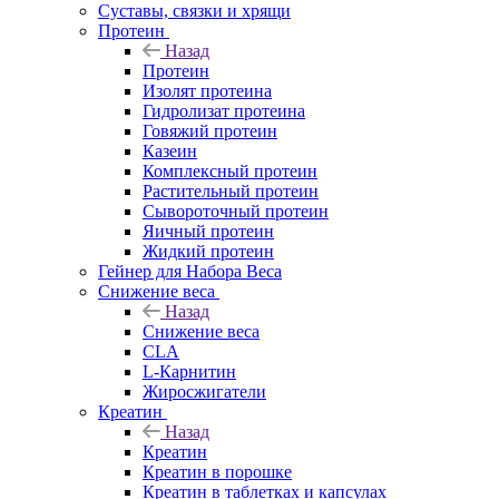
Суставы, связки и хрящи
Протеин
Назад
Протеин
Изолят протеина
Гидролизат протеина
Говяжий протеин
Казеин
Комплексный протеин
Растительный протеин
Сывороточный протеин
Яичный протеин
Жидкий протеин
Гейнер для Набора Веса
Снижение веса
Назад
Снижение веса
CLA
L-Карнитин
Жиросжигатели
Креатин
Назад
Креатин
Креатин в порошке
Креатин в таблетках и капсулах