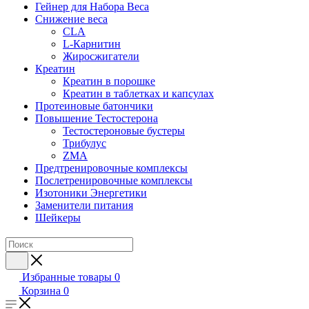
Гейнер для Набора Веса
Снижение веса
CLA
L-Карнитин
Жиросжигатели
Креатин
Креатин в порошке
Креатин в таблетках и капсулах
Протеиновые батончики
Повышение Тестостерона
Тестостероновые бустеры
Трибулус
ZMA
Предтренировочные комплексы
Послетренировочные комплексы
Изотоники Энергетики
Заменители питания
Шейкеры
Избранные товары
0
Корзина
0