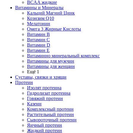
BCAA жидкие
Витамины и Минералы
Кальций Магний Цинк
Коэнзим Q10
Мелатонин
Омега 3 Жирные Кислоты
Витамин B
Витамин C
Витамин D
Витамин E
Витаминно минеральный комплекс
Витамины для мужчин
Витамины для женщин
Ещё 1
Суставы, связки и хрящи
Протеин
Изолят протеина
Гидролизат протеина
Говяжий протеин
Казеин
Комплексный протеин
Растительный протеин
Сывороточный протеин
Яичный протеин
Жидкий протеин