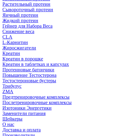
Растительный протеин
Сывороточный протеин
Яичный протеин
Жидкий протеин
Гейнер для Набора Веса
Снижение веса
CLA
L-Карнитин
Жиросжигатели
Креатин
Креатин в порошке
Креатин в таблетках и капсулах
Протеиновые батончики
Повышение Тестостерона
Тестостероновые бустеры
Трибулус
ZMA
Предтренировочные комплексы
Послетренировочные комплексы
Изотоники Энергетики
Заменители питания
Шейкеры
О нас
Доставка и оплата
Производители