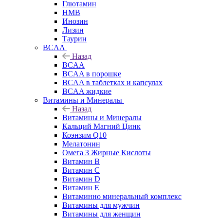
Глютамин
HMB
Инозин
Лизин
Таурин
BCAA
Назад
BCAA
BCAA в порошке
BCAA в таблетках и капсулах
BCAA жидкие
Витамины и Минералы
Назад
Витамины и Минералы
Кальций Магний Цинк
Коэнзим Q10
Мелатонин
Омега 3 Жирные Кислоты
Витамин B
Витамин C
Витамин D
Витамин E
Витаминно минеральный комплекс
Витамины для мужчин
Витамины для женщин