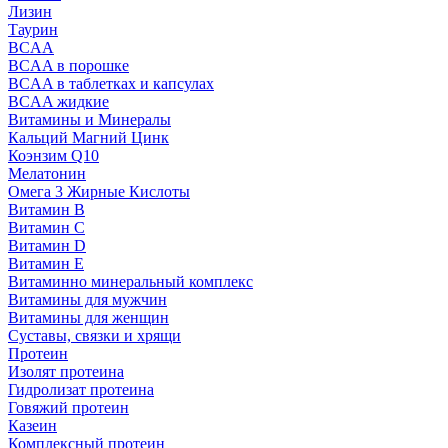
Лизин
Таурин
BCAA
BCAA в порошке
BCAA в таблетках и капсулах
BCAA жидкие
Витамины и Минералы
Кальций Магний Цинк
Коэнзим Q10
Мелатонин
Омега 3 Жирные Кислоты
Витамин B
Витамин C
Витамин D
Витамин E
Витаминно минеральный комплекс
Витамины для мужчин
Витамины для женщин
Суставы, связки и хрящи
Протеин
Изолят протеина
Гидролизат протеина
Говяжий протеин
Казеин
Комплексный протеин