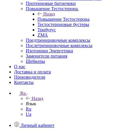
Протеиновые батончики
Повышение Тестостерона
Назад
Повышение Тестостерона
Тестостероновые бустеры
Трибулус
ZMA
Предтренировочные комплексы
Послетренировочные комплексы
Изотоники Энергетики
Заменители питания
Шейкеры
О нас
Доставка и оплата
Производители
Контакты
Ru
Назад
Язык
Ru
Ua
Личный кабинет