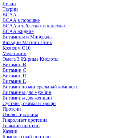
Лизин
Таурин
BCAA
BCAA в порошке
BCAA в таблетках и капсулах
BCAA жидкие
Витамины и Минералы
Кальций Магний Цинк
Коэнзим Q10
Мелатонин
Омега 3 Жирные Кислоты
Витамин B
Витамин C
Витамин D
Витамин E
Витаминно минеральный комплекс
Витамины для мужчин
Витамины для женщин
Суставы, связки и хрящи
Протеин
Изолят протеина
Гидролизат протеина
Говяжий протеин
Казеин
Комплексный протеин