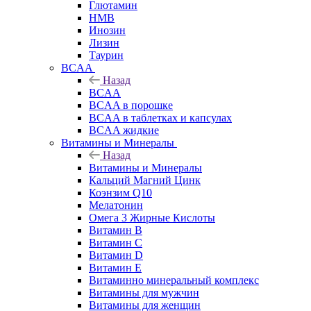
Глютамин
HMB
Инозин
Лизин
Таурин
BCAA
Назад
BCAA
BCAA в порошке
BCAA в таблетках и капсулах
BCAA жидкие
Витамины и Минералы
Назад
Витамины и Минералы
Кальций Магний Цинк
Коэнзим Q10
Мелатонин
Омега 3 Жирные Кислоты
Витамин B
Витамин C
Витамин D
Витамин E
Витаминно минеральный комплекс
Витамины для мужчин
Витамины для женщин