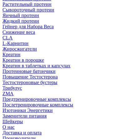
Растительный протеин
Сывороточный протеин
Яичный протеин
Жидкий протеин
Гейнер для Набора Веса
Снижение веса
CLA
L-Карнитин
Жиросжигатели
Креатин
Креатин в порошке
Креатин в таблетках и капсулах
Протеиновые батончики
Повышение Тестостерона
Тестостероновые бустеры
Трибулус
ZMA
Предтренировочные комплексы
Послетренировочные комплексы
Изотоники Энергетики
Заменители питания
Шейкеры
О нас
Доставка и оплата
Производители