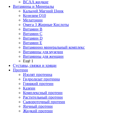
BCAA жидкие
Витамины и Минералы
Кальций Магний Цинк
Коэнзим Q10
Мелатонин
Омега 3 Жирные Кислоты
Витамин B
Витамин C
Витамин D
Витамин E
Витаминно минеральный комплекс
Витамины для мужчин
Витамины для женщин
Ещё 1
Суставы, связки и хрящи
Протеин
Изолят протеина
Гидролизат протеина
Говяжий протеин
Казеин
Комплексный протеин
Растительный протеин
Сывороточный протеин
Яичный протеин
Жидкий протеин