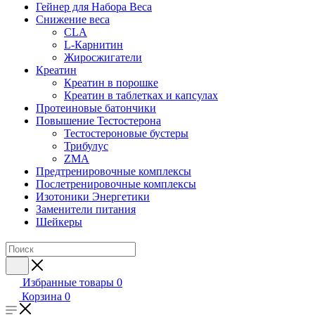
Гейнер для Набора Веса
Снижение веса
CLA
L-Карнитин
Жиросжигатели
Креатин
Креатин в порошке
Креатин в таблетках и капсулах
Протеиновые батончики
Повышение Тестостерона
Тестостероновые бустеры
Трибулус
ZMA
Предтренировочные комплексы
Послетренировочные комплексы
Изотоники Энергетики
Заменители питания
Шейкеры
Избранные товары
0
Корзина
0