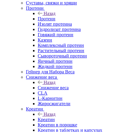
Суставы, связки и хрящи
Протеин
Назад
Протеин
Изолят протеина
Гидролизат протеина
Говяжий протеин
Казеин
Комплексный протеин
Растительный протеин
Сывороточный протеин
Яичный протеин
Жидкий протеин
Гейнер для Набора Веса
Снижение веса
Назад
Снижение веса
CLA
L-Карнитин
Жиросжигатели
Креатин
Назад
Креатин
Креатин в порошке
Креатин в таблетках и капсулах