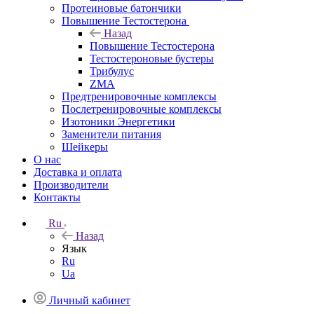
Протеиновые батончики
Повышение Тестостерона
Назад
Повышение Тестостерона
Тестостероновые бустеры
Трибулус
ZMA
Предтренировочные комплексы
Послетренировочные комплексы
Изотоники Энергетики
Заменители питания
Шейкеры
О нас
Доставка и оплата
Производители
Контакты
Ru
Назад
Язык
Ru
Ua
Личный кабинет