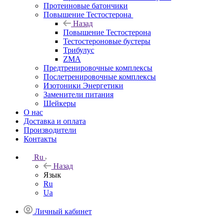
Протеиновые батончики
Повышение Тестостерона
Назад
Повышение Тестостерона
Тестостероновые бустеры
Трибулус
ZMA
Предтренировочные комплексы
Послетренировочные комплексы
Изотоники Энергетики
Заменители питания
Шейкеры
О нас
Доставка и оплата
Производители
Контакты
Ru
Назад
Язык
Ru
Ua
Личный кабинет