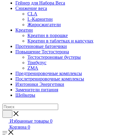
Гейнер для Набора Веса
Снижение веса
CLA
L-Карнитин
Жиросжигатели
Креатин
Креатин в порошке
Креатин в таблетках и капсулах
Протеиновые батончики
Повышение Тестостерона
Тестостероновые бустеры
Трибулус
ZMA
Предтренировочные комплексы
Послетренировочные комплексы
Изотоники Энергетики
Заменители питания
Шейкеры
Избранные товары
0
Корзина
0