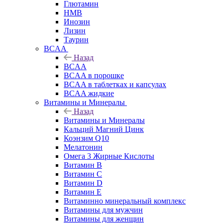
Глютамин
HMB
Инозин
Лизин
Таурин
BCAA
Назад
BCAA
BCAA в порошке
BCAA в таблетках и капсулах
BCAA жидкие
Витамины и Минералы
Назад
Витамины и Минералы
Кальций Магний Цинк
Коэнзим Q10
Мелатонин
Омега 3 Жирные Кислоты
Витамин B
Витамин C
Витамин D
Витамин E
Витаминно минеральный комплекс
Витамины для мужчин
Витамины для женщин