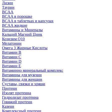
Лизин
Таурин
BCAA
BCAA в порошке
BCAA в таблетках и капсулах
BCAA жидкие
Витамины и Минералы
Кальций Магний Цинк
Коэнзим Q10
Мелатонин
Омега 3 Жирные Кислоты
Витамин B
Витамин C
Витамин D
Витамин E
Витаминно минеральный комплекс
Витамины для мужчин
Витамины для женщин
Суставы, связки и хрящи
Протеин
Изолят протеина
Гидролизат протеина
Говяжий протеин
Казеин
Комплексный протеин