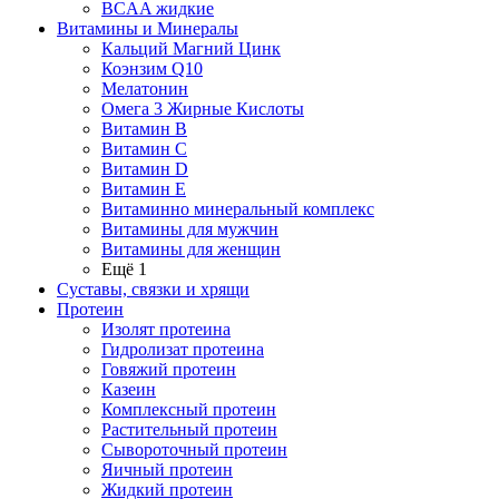
BCAA жидкие
Витамины и Минералы
Кальций Магний Цинк
Коэнзим Q10
Мелатонин
Омега 3 Жирные Кислоты
Витамин B
Витамин C
Витамин D
Витамин E
Витаминно минеральный комплекс
Витамины для мужчин
Витамины для женщин
Ещё 1
Суставы, связки и хрящи
Протеин
Изолят протеина
Гидролизат протеина
Говяжий протеин
Казеин
Комплексный протеин
Растительный протеин
Сывороточный протеин
Яичный протеин
Жидкий протеин