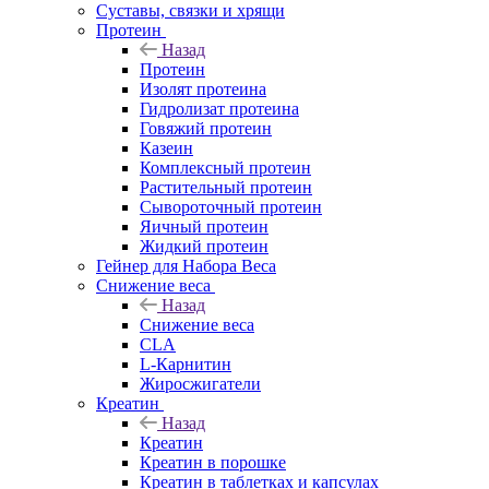
Суставы, связки и хрящи
Протеин
Назад
Протеин
Изолят протеина
Гидролизат протеина
Говяжий протеин
Казеин
Комплексный протеин
Растительный протеин
Сывороточный протеин
Яичный протеин
Жидкий протеин
Гейнер для Набора Веса
Снижение веса
Назад
Снижение веса
CLA
L-Карнитин
Жиросжигатели
Креатин
Назад
Креатин
Креатин в порошке
Креатин в таблетках и капсулах