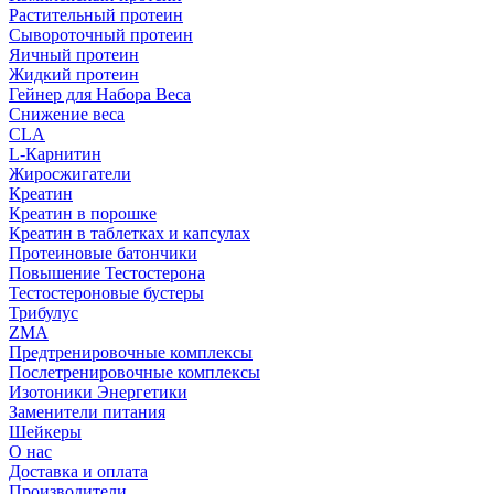
Растительный протеин
Сывороточный протеин
Яичный протеин
Жидкий протеин
Гейнер для Набора Веса
Снижение веса
CLA
L-Карнитин
Жиросжигатели
Креатин
Креатин в порошке
Креатин в таблетках и капсулах
Протеиновые батончики
Повышение Тестостерона
Тестостероновые бустеры
Трибулус
ZMA
Предтренировочные комплексы
Послетренировочные комплексы
Изотоники Энергетики
Заменители питания
Шейкеры
О нас
Доставка и оплата
Производители