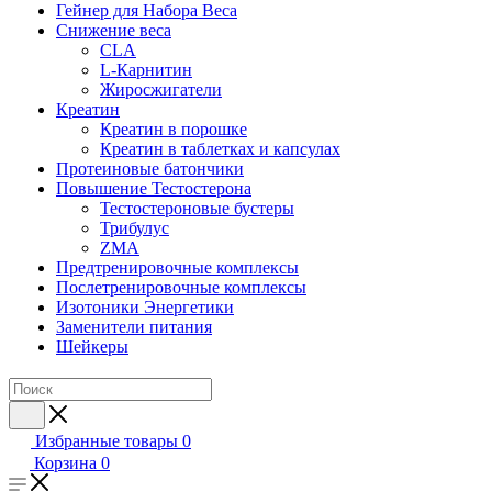
Гейнер для Набора Веса
Снижение веса
CLA
L-Карнитин
Жиросжигатели
Креатин
Креатин в порошке
Креатин в таблетках и капсулах
Протеиновые батончики
Повышение Тестостерона
Тестостероновые бустеры
Трибулус
ZMA
Предтренировочные комплексы
Послетренировочные комплексы
Изотоники Энергетики
Заменители питания
Шейкеры
Избранные товары
0
Корзина
0