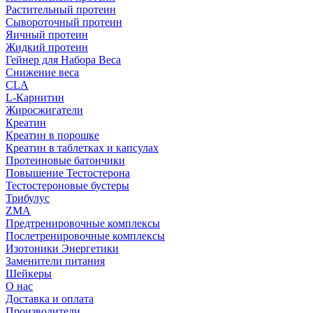
Растительный протеин
Сывороточный протеин
Яичный протеин
Жидкий протеин
Гейнер для Набора Веса
Снижение веса
CLA
L-Карнитин
Жиросжигатели
Креатин
Креатин в порошке
Креатин в таблетках и капсулах
Протеиновые батончики
Повышение Тестостерона
Тестостероновые бустеры
Трибулус
ZMA
Предтренировочные комплексы
Послетренировочные комплексы
Изотоники Энергетики
Заменители питания
Шейкеры
О нас
Доставка и оплата
Производители