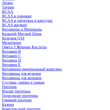
Лизин
Таурин
BCAA
BCAA в порошке
BCAA в таблетках и капсулах
BCAA жидкие
Витамины и Минералы
Кальций Магний Цинк
Коэнзим Q10
Мелатонин
Омега 3 Жирные Кислоты
Витамин B
Витамин C
Витамин D
Витамин E
Витаминно минеральный комплекс
Витамины для мужчин
Витамины для женщин
Суставы, связки и хрящи
Протеин
Изолят протеина
Гидролизат протеина
Говяжий протеин
Казеин
Комплексный протеин