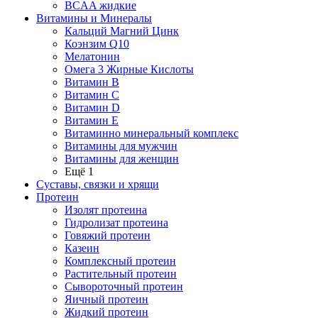
BCAA жидкие
Витамины и Минералы
Кальций Магний Цинк
Коэнзим Q10
Мелатонин
Омега 3 Жирные Кислоты
Витамин B
Витамин C
Витамин D
Витамин E
Витаминно минеральный комплекс
Витамины для мужчин
Витамины для женщин
Ещё 1
Суставы, связки и хрящи
Протеин
Изолят протеина
Гидролизат протеина
Говяжий протеин
Казеин
Комплексный протеин
Растительный протеин
Сывороточный протеин
Яичный протеин
Жидкий протеин