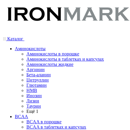
Каталог
Аминокислоты
Аминокислоты в порошке
Аминокислоты в таблетках и капсулах
Аминокислоты жидкие
Аргинин
Бета-аланин
Цитруллин
Глютамин
HMB
Инозин
Лизин
Таурин
Ещё 1
BCAA
BCAA в порошке
BCAA в таблетках и капсулах