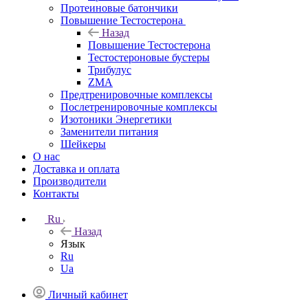
Протеиновые батончики
Повышение Тестостерона
Назад
Повышение Тестостерона
Тестостероновые бустеры
Трибулус
ZMA
Предтренировочные комплексы
Послетренировочные комплексы
Изотоники Энергетики
Заменители питания
Шейкеры
О нас
Доставка и оплата
Производители
Контакты
Ru
Назад
Язык
Ru
Ua
Личный кабинет