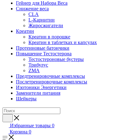
Гейнер для Набора Веса
Снижение веса
CLA
L-Карнитин
Жиросжигатели
Креатин
Креатин в порошке
Креатин в таблетках и капсулах
Протеиновые батончики
Повышение Тестостерона
Тестостероновые бустеры
Трибулус
ZMA
Предтренировочные комплексы
Послетренировочные комплексы
Изотоники Энергетики
Заменители питания
Шейкеры
Избранные товары
0
Корзина
0