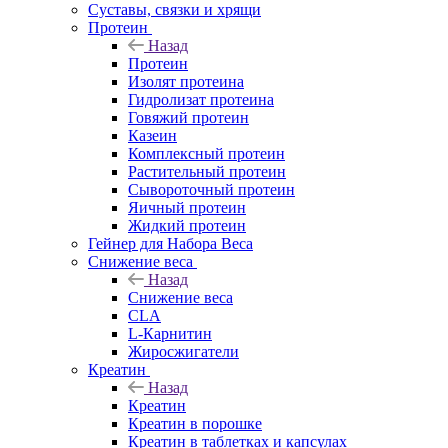
Суставы, связки и хрящи
Протеин
Назад
Протеин
Изолят протеина
Гидролизат протеина
Говяжий протеин
Казеин
Комплексный протеин
Растительный протеин
Сывороточный протеин
Яичный протеин
Жидкий протеин
Гейнер для Набора Веса
Снижение веса
Назад
Снижение веса
CLA
L-Карнитин
Жиросжигатели
Креатин
Назад
Креатин
Креатин в порошке
Креатин в таблетках и капсулах