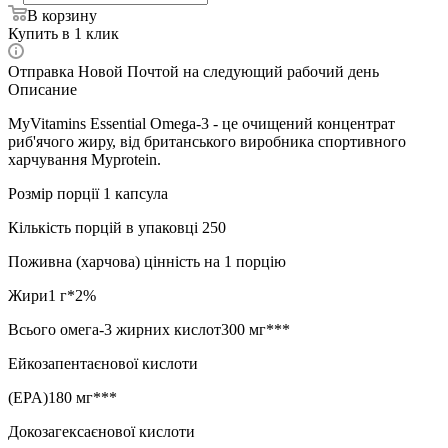
В корзину
Купить в 1 клик
Отправка Новой Почтой на следующий рабочий день
Описание
MyVitamins Essential Omega-3 - це очищений концентрат
риб'ячого жиру, від британського виробника спортивного
харчування Myprotein.
Розмір порції 1 капсула
Кількість порцій в упаковці 250
Поживна (харчова) цінність на 1 порцію
Жири1 г*2%
Всього омега-3 жирних кислот300 мг***
Ейкозапентаєнової кислоти
(EPA)180 мг***
Докозагексаєнової кислоти