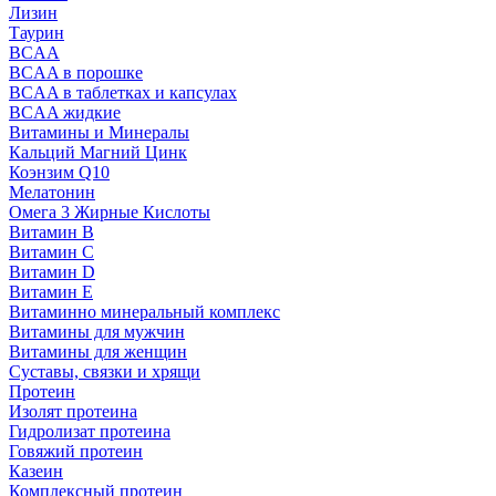
Лизин
Таурин
BCAA
BCAA в порошке
BCAA в таблетках и капсулах
BCAA жидкие
Витамины и Минералы
Кальций Магний Цинк
Коэнзим Q10
Мелатонин
Омега 3 Жирные Кислоты
Витамин B
Витамин C
Витамин D
Витамин E
Витаминно минеральный комплекс
Витамины для мужчин
Витамины для женщин
Суставы, связки и хрящи
Протеин
Изолят протеина
Гидролизат протеина
Говяжий протеин
Казеин
Комплексный протеин