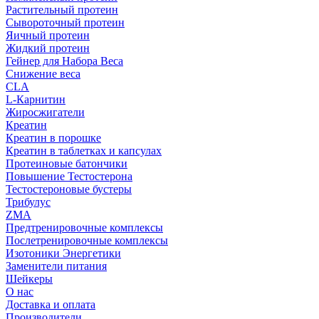
Растительный протеин
Сывороточный протеин
Яичный протеин
Жидкий протеин
Гейнер для Набора Веса
Снижение веса
CLA
L-Карнитин
Жиросжигатели
Креатин
Креатин в порошке
Креатин в таблетках и капсулах
Протеиновые батончики
Повышение Тестостерона
Тестостероновые бустеры
Трибулус
ZMA
Предтренировочные комплексы
Послетренировочные комплексы
Изотоники Энергетики
Заменители питания
Шейкеры
О нас
Доставка и оплата
Производители