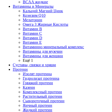
BCAA жидкие
Витамины и Минералы
Кальций Магний Цинк
Коэнзим Q10
Мелатонин
Омега 3 Жирные Кислоты
Витамин B
Витамин C
Витамин D
Витамин E
Витаминно минеральный комплекс
Витамины для мужчин
Витамины для женщин
Ещё 1
Суставы, связки и хрящи
Протеин
Изолят протеина
Гидролизат протеина
Говяжий протеин
Казеин
Комплексный протеин
Растительный протеин
Сывороточный протеин
Яичный протеин
Жидкий протеин