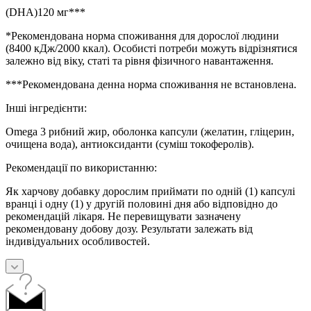
(DHA)120 мг***
*Рекомендована норма споживання для дорослої людини
(8400 кДж/2000 ккал). Особисті потреби можуть відрізнятися
залежно від віку, статі та рівня фізичного навантаження.
***Рекомендована денна норма споживання не встановлена.
Інші інгредієнти:
Omega 3 рибний жир, оболонка капсули (желатин, гліцерин,
очищена вода), антиоксиданти (суміш токоферолів).
Рекомендації по використанню:
Як харчову добавку дорослим приймати по одній (1) капсулі
вранці і одну (1) у другій половині дня або відповідно до
рекомендацій лікаря. Не перевищувати зазначену
рекомендовану добову дозу. Результати залежать від
індивідуальних особливостей.