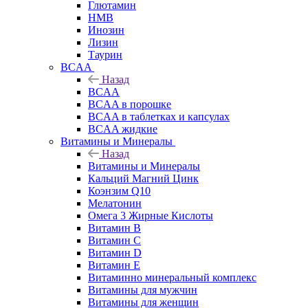
Глютамин
HMB
Инозин
Лизин
Таурин
BCAA
Назад
BCAA
BCAA в порошке
BCAA в таблетках и капсулах
BCAA жидкие
Витамины и Минералы
Назад
Витамины и Минералы
Кальций Магний Цинк
Коэнзим Q10
Мелатонин
Омега 3 Жирные Кислоты
Витамин B
Витамин C
Витамин D
Витамин E
Витаминно минеральный комплекс
Витамины для мужчин
Витамины для женщин