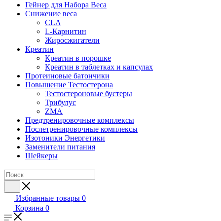
Гейнер для Набора Веса
Снижение веса
CLA
L-Карнитин
Жиросжигатели
Креатин
Креатин в порошке
Креатин в таблетках и капсулах
Протеиновые батончики
Повышение Тестостерона
Тестостероновые бустеры
Трибулус
ZMA
Предтренировочные комплексы
Послетренировочные комплексы
Изотоники Энергетики
Заменители питания
Шейкеры
Избранные товары
0
Корзина
0