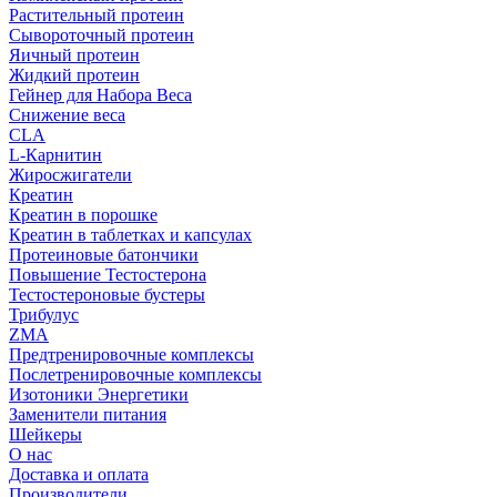
Растительный протеин
Сывороточный протеин
Яичный протеин
Жидкий протеин
Гейнер для Набора Веса
Снижение веса
CLA
L-Карнитин
Жиросжигатели
Креатин
Креатин в порошке
Креатин в таблетках и капсулах
Протеиновые батончики
Повышение Тестостерона
Тестостероновые бустеры
Трибулус
ZMA
Предтренировочные комплексы
Послетренировочные комплексы
Изотоники Энергетики
Заменители питания
Шейкеры
О нас
Доставка и оплата
Производители