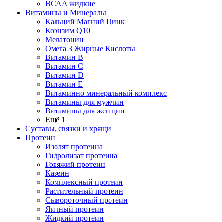
BCAA жидкие
Витамины и Минералы
Кальций Магний Цинк
Коэнзим Q10
Мелатонин
Омега 3 Жирные Кислоты
Витамин B
Витамин C
Витамин D
Витамин E
Витаминно минеральный комплекс
Витамины для мужчин
Витамины для женщин
Ещё 1
Суставы, связки и хрящи
Протеин
Изолят протеина
Гидролизат протеина
Говяжий протеин
Казеин
Комплексный протеин
Растительный протеин
Сывороточный протеин
Яичный протеин
Жидкий протеин