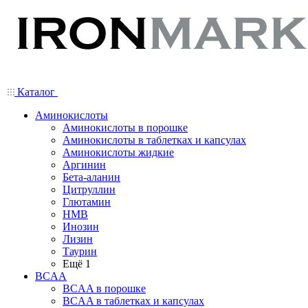
Каталог
Аминокислоты
Аминокислоты в порошке
Аминокислоты в таблетках и капсулах
Аминокислоты жидкие
Аргинин
Бета-аланин
Цитруллин
Глютамин
HMB
Инозин
Лизин
Таурин
Ещё 1
BCAA
BCAA в порошке
BCAA в таблетках и капсулах