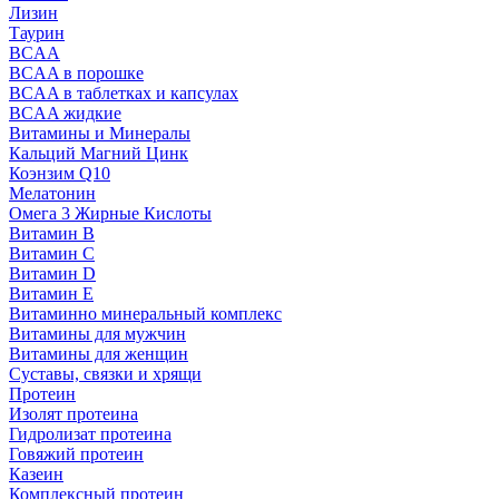
Лизин
Таурин
BCAA
BCAA в порошке
BCAA в таблетках и капсулах
BCAA жидкие
Витамины и Минералы
Кальций Магний Цинк
Коэнзим Q10
Мелатонин
Омега 3 Жирные Кислоты
Витамин B
Витамин C
Витамин D
Витамин E
Витаминно минеральный комплекс
Витамины для мужчин
Витамины для женщин
Суставы, связки и хрящи
Протеин
Изолят протеина
Гидролизат протеина
Говяжий протеин
Казеин
Комплексный протеин