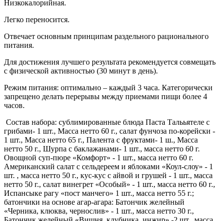
Низкокалорийная.
Легко переносится.
Отвечает основным принципам раздельного рационального
питания.
Для достижения лучшего результата рекомендуется совмещать
с физической активностью (30 минут в день).
Режим питания: оптимально – каждый 3 часа. Категорически
запрещено делать перерывы между приемами пищи более 4
часов.
Состав набора: сублимированные блюда Паста Талььятеле с
грибами- 1 шт., Масса нетто 60 г., салат фунчоза по-корейски -
1 шт., Масса нетто 65 г., Палента с фруктами- 1 ш., Масса
нетто 50 г., Шурпа с баклажанами- 1 шт., масса нетто 60 г.
Овощной суп-пюре «Комфорт» - 1 шт., масса нетто 60 г.
Американский салат с сельдереем и яблоками «Коул-слоу» - 1
шт. , масса нетто 50 г., кус-кус с айвой и грушей - 1 шт., масса
нетто 50 г., салат винегрет «Особый» - 1 шт., масса нетто 60 г.,
Испансыке рагу «пост манчего» 1 шт., масса нетто 55 г.;
батончики на основе агар-агара: Батончик желейный
«Черника, клюква, чернослив» - 1 шт., масса нетто 30 г.,
Батончик желейный «Вишня, клубника, инжир» -2 шт., масса