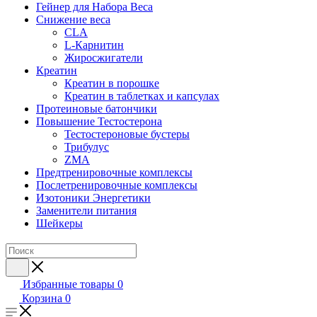
Гейнер для Набора Веса
Снижение веса
CLA
L-Карнитин
Жиросжигатели
Креатин
Креатин в порошке
Креатин в таблетках и капсулах
Протеиновые батончики
Повышение Тестостерона
Тестостероновые бустеры
Трибулус
ZMA
Предтренировочные комплексы
Послетренировочные комплексы
Изотоники Энергетики
Заменители питания
Шейкеры
Избранные товары
0
Корзина
0