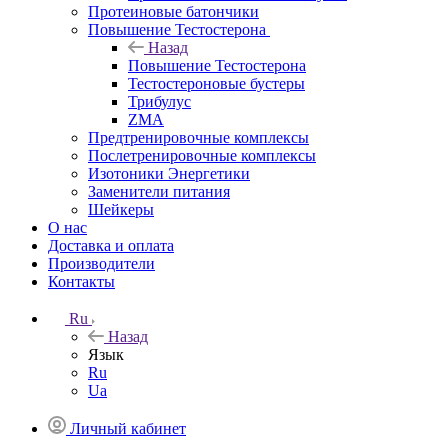
Протеиновые батончики
Повышение Тестостерона
Назад
Повышение Тестостерона
Тестостероновые бустеры
Трибулус
ZMA
Предтренировочные комплексы
Послетренировочные комплексы
Изотоники Энергетики
Заменители питания
Шейкеры
О нас
Доставка и оплата
Производители
Контакты
Ru
Назад
Язык
Ru
Ua
Личный кабинет