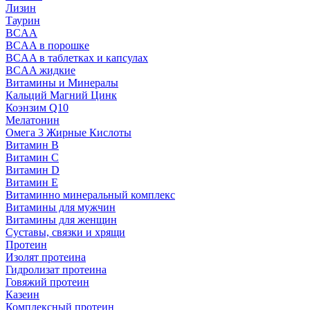
Лизин
Таурин
BCAA
BCAA в порошке
BCAA в таблетках и капсулах
BCAA жидкие
Витамины и Минералы
Кальций Магний Цинк
Коэнзим Q10
Мелатонин
Омега 3 Жирные Кислоты
Витамин B
Витамин C
Витамин D
Витамин E
Витаминно минеральный комплекс
Витамины для мужчин
Витамины для женщин
Суставы, связки и хрящи
Протеин
Изолят протеина
Гидролизат протеина
Говяжий протеин
Казеин
Комплексный протеин