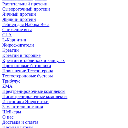
Растительный протеин
Сывороточный протеин
Яичный протеин
Жидкий протеин
Гейнер для Набора Веса
Снижение веса
CLA
L-Карнитин
Жиросжигатели
Креатин
Креатин в порошке
Креатин в таблетках и капсулах
Протеиновые батончики
Повышение Тестостерона
Тестостероновые бустеры
Трибулус
ZMA
Предтренировочные комплексы
Послетренировочные комплексы
Изотоники Энергетики
Заменители питания
Шейкеры
О нас
Доставка и оплата
Производители