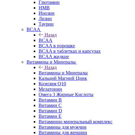
Глютамин
HMB
Инозин
Лизин
Таурин
BCAA
Назад
BCAA
BCAA в порошке
BCAA в таблетках и капсулах
BCAA жидкие
Витамины и Минералы
Назад
Витамины и Минералы
Кальций Магний Цинк
Коэнзим Q10
Мелатонин
Омега 3 Жирные Кислоты
Витамин B
Витамин C
Витамин D
Витамин E
Витаминно минеральный комплекс
Витамины для мужчин
Витамины для женщин