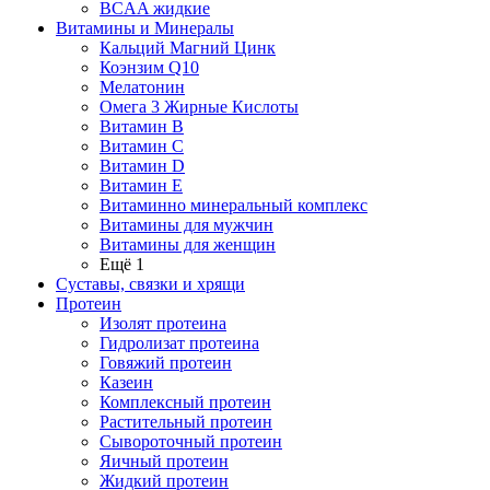
BCAA жидкие
Витамины и Минералы
Кальций Магний Цинк
Коэнзим Q10
Мелатонин
Омега 3 Жирные Кислоты
Витамин B
Витамин C
Витамин D
Витамин E
Витаминно минеральный комплекс
Витамины для мужчин
Витамины для женщин
Ещё 1
Суставы, связки и хрящи
Протеин
Изолят протеина
Гидролизат протеина
Говяжий протеин
Казеин
Комплексный протеин
Растительный протеин
Сывороточный протеин
Яичный протеин
Жидкий протеин