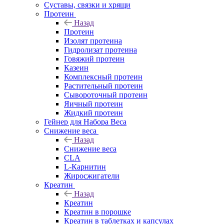
Суставы, связки и хрящи
Протеин
Назад
Протеин
Изолят протеина
Гидролизат протеина
Говяжий протеин
Казеин
Комплексный протеин
Растительный протеин
Сывороточный протеин
Яичный протеин
Жидкий протеин
Гейнер для Набора Веса
Снижение веса
Назад
Снижение веса
CLA
L-Карнитин
Жиросжигатели
Креатин
Назад
Креатин
Креатин в порошке
Креатин в таблетках и капсулах