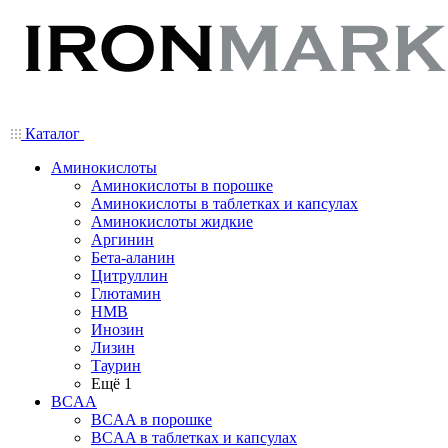
Каталог
Аминокислоты
Аминокислоты в порошке
Аминокислоты в таблетках и капсулах
Аминокислоты жидкие
Аргинин
Бета-аланин
Цитруллин
Глютамин
HMB
Инозин
Лизин
Таурин
Ещё 1
BCAA
BCAA в порошке
BCAA в таблетках и капсулах