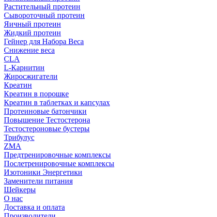
Растительный протеин
Сывороточный протеин
Яичный протеин
Жидкий протеин
Гейнер для Набора Веса
Снижение веса
CLA
L-Карнитин
Жиросжигатели
Креатин
Креатин в порошке
Креатин в таблетках и капсулах
Протеиновые батончики
Повышение Тестостерона
Тестостероновые бустеры
Трибулус
ZMA
Предтренировочные комплексы
Послетренировочные комплексы
Изотоники Энергетики
Заменители питания
Шейкеры
О нас
Доставка и оплата
Производители