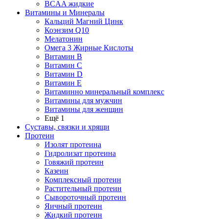
BCAA жидкие
Витамины и Минералы
Кальций Магний Цинк
Коэнзим Q10
Мелатонин
Омега 3 Жирные Кислоты
Витамин B
Витамин C
Витамин D
Витамин E
Витаминно минеральный комплекс
Витамины для мужчин
Витамины для женщин
Ещё 1
Суставы, связки и хрящи
Протеин
Изолят протеина
Гидролизат протеина
Говяжий протеин
Казеин
Комплексный протеин
Растительный протеин
Сывороточный протеин
Яичный протеин
Жидкий протеин