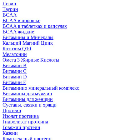
Лизин
Таурин
BCAA
BCAA в порошке
BCAA в таблетках и капсулах
BCAA жидкие
Витамины и Минералы
Кальций Магний Цинк
Коэнзим Q10
Мелатонин
Омега 3 Жирные Кислоты
Витамин B
Витамин C
Витамин D
Витамин E
Витаминно минеральный комплекс
Витамины для мужчин
Витамины для женщин
Суставы, связки и хрящи
Протеин
Изолят протеина
Гидролизат протеина
Говяжий протеин
Казеин
Комплексный протеин