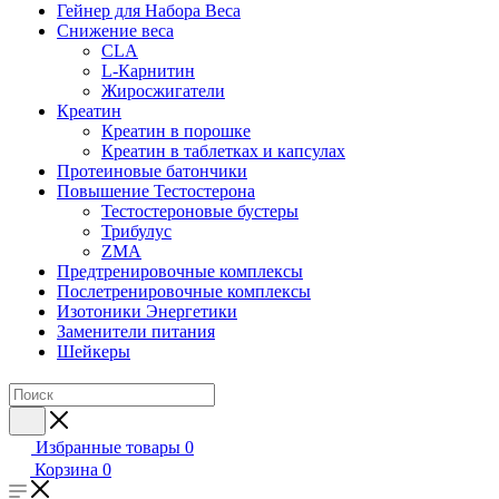
Гейнер для Набора Веса
Снижение веса
CLA
L-Карнитин
Жиросжигатели
Креатин
Креатин в порошке
Креатин в таблетках и капсулах
Протеиновые батончики
Повышение Тестостерона
Тестостероновые бустеры
Трибулус
ZMA
Предтренировочные комплексы
Послетренировочные комплексы
Изотоники Энергетики
Заменители питания
Шейкеры
Избранные товары
0
Корзина
0